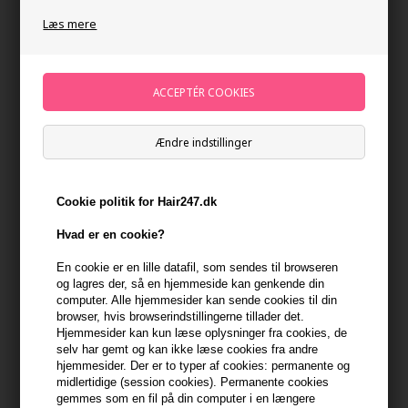
Læs mere
Ændre indstillinger
IdHAIR Essentials Deep Clean Shampoo 250ml
Cookie politik for Hair247.dk
Mærker
»
IdHAIR
»
IdHAIR Essentials
Brand:
Id Hair Essentials
118,00
DKK
Hvad er en cookie?
En cookie er en lille datafil, som sendes til browseren
Stykpris ved 3 stk.
98,00
DKK
Spar 17%
og lagres der, så en hjemmeside kan genkende din
computer. Alle hjemmesider kan sende cookies til din
browser, hvis browserindstillingerne tillader det.
Hjemmesider kan kun læse oplysninger fra cookies, de
-
+
selv har gemt og kan ikke læse cookies fra andre
hjemmesider. Der er to typer af cookies: permanente og
midlertidige (session cookies). Permanente cookies
På lager
- Leveringstid 1-2 dage
gemmes som en fil på din computer i en længere