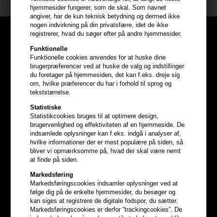
hjemmesider fungerer, som de skal. Som navnet
angiver, har de kun teknisk betydning og dermed ikke
nogen indvirkning på din privatsfære, idet de ikke
registrerer, hvad du søger efter på andre hjemmesider.
Funktionelle
Funktionelle cookies anvendes for at huske dine
brugerpræferencer ved at huske de valg og indstillinger
du foretager på hjemmesiden, det kan f.eks. dreje sig
om, hvilke præferencer du har i forhold til sprog og
tekststørrelse.
Statistiske
Statistikcookies bruges til at optimere design,
brugervenlighed og effektiviteten af en hjemmeside. De
indsamlede oplysninger kan f.eks. indgå i analyser af,
hvilke informationer der er mest populære på siden, så
bliver vi opmærksomme på, hvad der skal være nemt
Optjen
5% bonuskroner
på
at finde på siden.
Markedsføring
hele din ordre
Markedsføringscookies indsamler oplysninger ved at
følge dig på de enkelte hjemmesider, du besøger og
kan siges at registrere de digitale fodspor, du sætter.
Bliv helt gratis en del af vores kundeklub og optjen rabatter når du
Markedsføringscookies er derfor ”trackingcookies”. De
handler