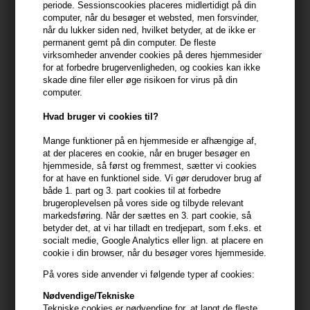
periode. Sessionscookies placeres midlertidigt på din
computer, når du besøger et websted, men forsvinder,
Du får
5 DKK
til dit næste køb når du køber denne vare -
Vis
når du lukker siden ned, hvilket betyder, at de ikke er
min konto
permanent gemt på din computer. De fleste
virksomheder anvender cookies på deres hjemmesider
399,10 DKK FRA GRATIS FRAGT
399.1 DKK
for at forbedre brugervenligheden, og cookies kan ikke
skade dine filer eller øge risikoen for virus på din
computer.
Beskrivelse
Anmeldelser
Fabrikant
Hvad bruger vi cookies til?
Mange funktioner på en hjemmeside er afhængige af,
IdHAIR Essentials Deep Clean Shampoo renser håret effektivt for
at der placeres en cookie, når en bruger besøger en
produktrester der opbygges ved brug af stylingprodukter.
hjemmeside, så først og fremmest, sætter vi cookies
for at have en funktionel side. Vi gør derudover brug af
IdHAIR Essentials Deep Clean Shampoo vasker håret i dybden og
både 1. part og 3. part cookies til at forbedre
brugeroplevelsen på vores side og tilbyde relevant
fjerner fedt og snavs fra hår og hovedbund, eksempelvis forud
markedsføring. Når der sættes en 3. part cookie, så
for en kemisk behandling. Shampoo'en indeholder opfriskende
betyder det, at vi har tilladt en tredjepart, som f.eks. et
eukalyptus og reparerende vegetabilsk keratin.
socialt medie, Google Analytics eller lign. at placere en
cookie i din browser, når du besøger vores hjemmeside.
Størrelse: 250ml
På vores side anvender vi følgende typer af cookies:
Nødvendige/Tekniske
IdHAIR Essentials
Tekniske cookies er nødvendige for, at langt de fleste