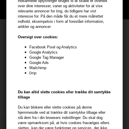
indsamlede oplysninger bruges til at skabe et overblik
over dine interesser, vaner og aktiviteter for at vise
BLIV GRATIS MEDLEM HER
relevante annoncer for ting, du tidligere har vist
interesse for. På den måde får du et mere målrettet
indhold, eksempelvis i form af foreslået information,
artikler og annoncer.
Kundeservice
Oversigt over cookies:
HAIR247
Frisenborgvej 6A
Facebook Pixel og Analytics
Google Analytics
7800 Skive
Google Tag Manager
CVR: 44874253
Google Ads
Mailchimp
kundeservice@hair247.dk
Drip
Tlf. 23839799 (hverdage 9-14)
Modtag tilbud mm
Du kan altid slette cookies eller trække dit samtykke
tilbage
Tilmeld dig nyhedsbrev - du kan altid afmelde det igen.
Du kan blokere eller slette cookies på denne
Navn
hjemmeside ved at trække dit samtykke tilbage eller
slå dem fra i din browsers indstillinger. Du skal dog
være opmærksom på, at hvis cookies fravælges ellers
E-mail
slettes, kan der være funktioner og services, der ikke