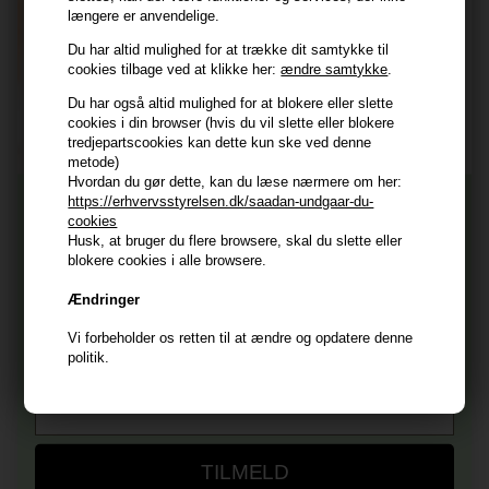
længere er anvendelige.
Du har altid mulighed for at trække dit samtykke til
TILMELD
cookies tilbage ved at klikke her:
ændre samtykke
.
Consent
Jeg accepterer vilkår og betingelser.
Du har også altid mulighed for at blokere eller slette
cookies i din browser (hvis du vil slette eller blokere
Læs mere her
tredjepartscookies kan dette kun ske ved denne
Husk at vi har
metode)
Hvordan du gør dette, kan du læse nærmere om her:
Tilmeld dig nyhedsbrevet
Gratis fragt til ved køb over 399 kr på udvalgte fragtformer
https://erhvervsstyrelsen.dk/saadan-undgaar-du-
cookies
Vi sender samme hverdag ved bestilling inden kl 14:45
Husk, at bruger du flere browsere, skal du slette eller
356 dages returret
Og modtag nyheder, eksklusive tilbud og rabatter
blokere cookies i alle browsere.
direkte i din indbakke.
+9600 anmeldelser på Trustpilot , 4.9 Rating
Ændringer
Vi er E-mærket - Din sikkerhed
Fornavn
Vi forbeholder os retten til at ændre og opdatere denne
politik.
E-mail
TILMELD