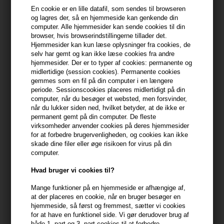
En cookie er en lille datafil, som sendes til browseren
Du får
7 DKK
til dit næste køb når du køber denne vare -
Vis
og lagres der, så en hjemmeside kan genkende din
min konto
computer. Alle hjemmesider kan sende cookies til din
browser, hvis browserindstillingerne tillader det.
Hjemmesider kan kun læse oplysninger fra cookies, de
399,10 DKK FRA GRATIS FRAGT
399.1 DKK
selv har gemt og kan ikke læse cookies fra andre
hjemmesider. Der er to typer af cookies: permanente og
midlertidige (session cookies). Permanente cookies
Beskrivelse
Anmeldelser
Fabrikant
gemmes som en fil på din computer i en længere
periode. Sessionscookies placeres midlertidigt på din
computer, når du besøger et websted, men forsvinder,
IdHAIR Solutions 1 er en shampoo til normalt og fedtet hår - til dig
når du lukker siden ned, hvilket betyder, at de ikke er
med skæl og/eller irriteret hovedbund.
permanent gemt på din computer. De fleste
virksomheder anvender cookies på deres hjemmesider
for at forbedre brugervenligheden, og cookies kan ikke
IdHAIR Solutions 1 Shampoo egenskaber
skade dine filer eller øge risikoen for virus på din
Solutions Shampoo 1 fra IdHAIR er udviklet specielt til dig der har
computer.
en normal eller fedtet hovedbund, eller døjer med irriteret
Hvad bruger vi cookies til?
hovedbund, overproduktion af talg eller skæl. Shampooen er
derfor beriget med et hav af ingredienser, der effektivt hjælper dig
Mange funktioner på en hjemmeside er afhængige af,
i disse situationer. IdHAIR Solutions 1 Shampoo indeholder bl.a.
at der placeres en cookie, når en bruger besøger en
hjemmeside, så først og fremmest, sætter vi cookies
climbazole, der virker mod malassezia furfursvampen, som kan
for at have en funktionel side. Vi gør derudover brug af
være en af årsagerne til skæl.
både 1. part og 3. part cookies til at forbedre