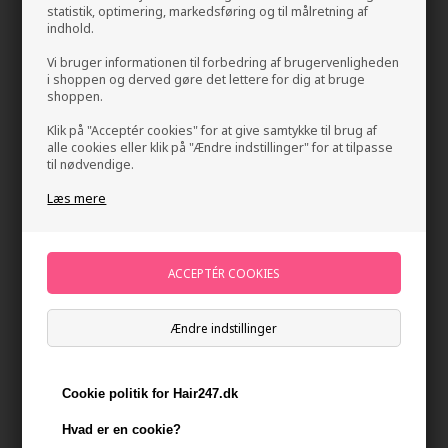
statistik, optimering, markedsføring og til målretning af
indhold.
Vi bruger informationen til forbedring af brugervenligheden
i shoppen og derved gøre det lettere for dig at bruge
shoppen.
Klik på "Acceptér cookies" for at give samtykke til brug af
alle cookies eller klik på "Ændre indstillinger" for at tilpasse
til nødvendige.
IdHAIR Solutions 1 Shampoo 500 ml
Læs mere
Mærker
»
IdHAIR
»
IdHAIR Solutions
Brand:
Id Hair Solutions
145,00
DKK
Stykpris ved 3 stk.
133,00
DKK
Spar 8%
Ændre indstillinger
-
+
Cookie politik for Hair247.dk
På lager
- Leveringstid 1-2 dage
Hvad er en cookie?