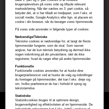
brugeroplevelsen på vores side og tilbyde relevant
Udover det har IdHAIR Solutions 1 Shampoo også et indhold af
markedsføring. Når der sættes en 3. part cookie, så
betyder det, at vi har tilladt en tredjepart, som f.eks. et
piroctone olamine, undecylensyre, heliosolanum, rosmarin og
socialt medie, Google Analytics eller lign. at placere en
salicsyre, der hver især sørger for en frisk hovedbund, fjernelse
cookie i din browser, når du besøger vores hjemmeside.
af skæl, beskyttende mod uv-stråling samt forhindring af høj
talgafsondring. Shampooen er fri for parfume og parabener.
På vores side anvender vi følgende typer af cookies:
Nødvendige/Tekniske
Brug IdHAIR Solutions 1 Shampoo sådan
Tekniske cookies er nødvendige for, at langt de fleste
hjemmesider fungerer, som de skal. Som navnet
- Anvend Solutions 1 dagligt eller 3 – 4 gange i ugen
angiver, har de kun teknisk betydning og dermed ikke
- Påfør shampooen i håret og lad den virke i 3 -5 minutter
nogen indvirkning på din privatsfære, idet de ikke
- Skyl herefter ud
registrerer, hvad du søger efter på andre hjemmesider.
Funktionelle
Indhold: 500ml med pumpe
Funktionelle cookies anvendes for at huske dine
brugerpræferencer ved at huske de valg og indstillinger
IdHAIR Solutions
du foretager på hjemmesiden, det kan f.eks. dreje sig
om, hvilke præferencer du har i forhold til sprog og
tekststørrelse.
Statistiske
Statistikcookies bruges til at optimere design,
brugervenlighed og effektiviteten af en hjemmeside. De
indsamlede oplysninger kan f.eks. indgå i analyser af,