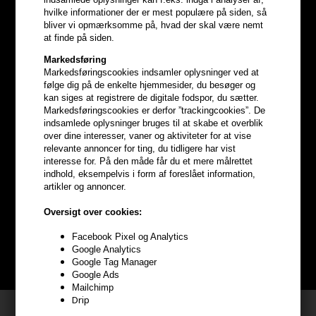
hvilke informationer der er mest populære på siden, så
bliver vi opmærksomme på, hvad der skal være nemt
at finde på siden.
Markedsføring
Markedsføringscookies indsamler oplysninger ved at
følge dig på de enkelte hjemmesider, du besøger og
kan siges at registrere de digitale fodspor, du sætter.
Markedsføringscookies er derfor ”trackingcookies”. De
indsamlede oplysninger bruges til at skabe et overblik
over dine interesser, vaner og aktiviteter for at vise
relevante annoncer for ting, du tidligere har vist
Optjen
5% bonuskroner
på
interesse for. På den måde får du et mere målrettet
indhold, eksempelvis i form af foreslået information,
hele din ordre
artikler og annoncer.
Oversigt over cookies:
Bliv helt gratis en del af vores kundeklub og optjen rabatter når du
handler
Facebook Pixel og Analytics
Google Analytics
BLIV GRATIS MEDLEM HER
Google Tag Manager
Google Ads
Mailchimp
Drip
Kundeservice