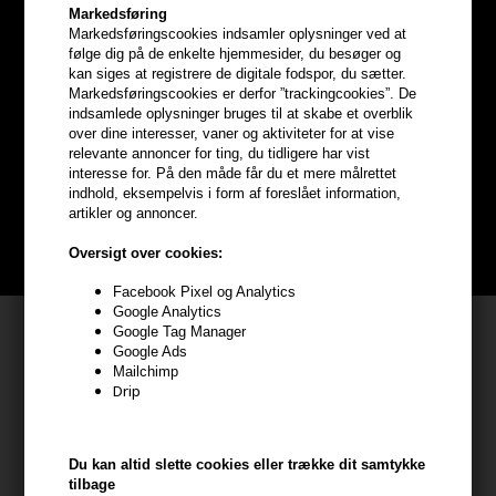
Markedsføring
Markedsføringscookies indsamler oplysninger ved at
følge dig på de enkelte hjemmesider, du besøger og
kan siges at registrere de digitale fodspor, du sætter.
Optjen
5% bonuskroner
på
Markedsføringscookies er derfor ”trackingcookies”. De
indsamlede oplysninger bruges til at skabe et overblik
hele din ordre
over dine interesser, vaner og aktiviteter for at vise
relevante annoncer for ting, du tidligere har vist
interesse for. På den måde får du et mere målrettet
Bliv helt gratis en del af vores kundeklub og optjen rabatter når du
indhold, eksempelvis i form af foreslået information,
handler
artikler og annoncer.
BLIV GRATIS MEDLEM HER
Oversigt over cookies:
Facebook Pixel og Analytics
Google Analytics
Kundeservice
Google Tag Manager
Google Ads
HAIR247
Mailchimp
Drip
Frisenborgvej 6A
7800 Skive
CVR: 44874253
Du kan altid slette cookies eller trække dit samtykke
tilbage
kundeservice@hair247.dk