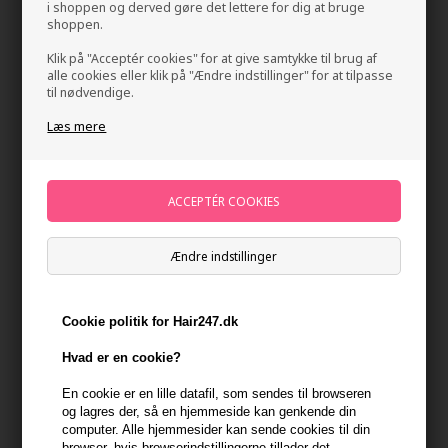
i shoppen og derved gøre det lettere for dig at bruge
shoppen.
Klik på "Acceptér cookies" for at give samtykke til brug af
alle cookies eller klik på "Ændre indstillinger" for at tilpasse
til nødvendige.
Læs mere
Innersense Color Radiance Daily Conditioner
946ml Refill
Mærker
»
Innersense Organic Beauty
Brand:
Innersense
Ændre indstillinger
660,00
DKK
Cookie politik for Hair247.dk
-
+
Hvad er en cookie?
En cookie er en lille datafil, som sendes til browseren
På lager
- Leveringstid 1-2 dage
og lagres der, så en hjemmeside kan genkende din
computer. Alle hjemmesider kan sende cookies til din
Du får
33 DKK
til dit næste køb når du køber denne vare -
Vis
browser, hvis browserindstillingerne tillader det.