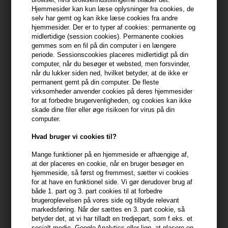
min konto
Hjemmesider kan kun læse oplysninger fra cookies, de
selv har gemt og kan ikke læse cookies fra andre
hjemmesider. Der er to typer af cookies: permanente og
399,10 DKK FRA GRATIS FRAGT
399.1 DKK
midlertidige (session cookies). Permanente cookies
gemmes som en fil på din computer i en længere
periode. Sessionscookies placeres midlertidigt på din
Beskrivelse
Anmeldelser
Fabrikant
computer, når du besøger et websted, men forsvinder,
når du lukker siden ned, hvilket betyder, at de ikke er
permanent gemt på din computer. De fleste
Innersense Organic Beauty Color Radiance Daily Conditioner - her
virksomheder anvender cookies på deres hjemmesider
for at forbedre brugervenligheden, og cookies kan ikke
i praktisk refill-pose til genopfyldning. Denne balsam er velegnet
skade dine filer eller øge risikoen for virus på din
til farvet og behandlet hår.
computer.
Egenskaber
Hvad bruger vi cookies til?
- Pleje til fyldigt og farvebehandlet hår
Mange funktioner på en hjemmeside er afhængige af,
- Genopliver hårfarven
at der placeres en cookie, når en bruger besøger en
- Indeholder blandt andet risklidolie, aloe vera, avocado og
hjemmeside, så først og fremmest, sætter vi cookies
for at have en funktionel side. Vi gør derudover brug af
blødgørende olier og blomsteressenser
både 1. part og 3. part cookies til at forbedre
- Tilfører fugt, styrke og glans
brugeroplevelsen på vores side og tilbyde relevant
markedsføring. Når der sættes en 3. part cookie, så
Anvendelse
betyder det, at vi har tilladt en tredjepart, som f.eks. et
socialt medie, Google Analytics eller lign. at placere en