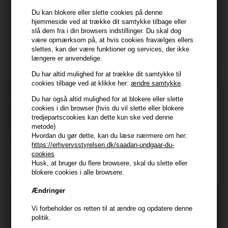
Tlf. 23839799 (hverdage 9-14)
Du kan blokere eller slette cookies på denne
hjemmeside ved at trække dit samtykke tilbage eller
slå dem fra i din browsers indstillinger. Du skal dog
Modtag tilbud mm
være opmærksom på, at hvis cookies fravælges ellers
slettes, kan der være funktioner og services, der ikke
Tilmeld dig nyhedsbrev - du kan altid afmelde det igen.
længere er anvendelige.
Navn
Du har altid mulighed for at trække dit samtykke til
cookies tilbage ved at klikke her:
ændre samtykke
.
E-mail
Du har også altid mulighed for at blokere eller slette
cookies i din browser (hvis du vil slette eller blokere
tredjepartscookies kan dette kun ske ved denne
TILMELD
metode)
Hvordan du gør dette, kan du læse nærmere om her:
https://erhvervsstyrelsen.dk/saadan-undgaar-du-
Consent
Jeg accepterer vilkår og betingelser.
cookies
Læs mere her
Husk, at bruger du flere browsere, skal du slette eller
blokere cookies i alle browsere.
Husk at vi har
Ændringer
Tilmeld dig nyhedsbrevet
Gratis fragt til ved køb over 399 kr på udvalgte fragtformer
Vi forbeholder os retten til at ændre og opdatere denne
Vi sender samme hverdag ved bestilling inden kl 14:45
politik.
356 dages returret
Og modtag nyheder, eksklusive tilbud og rabatter