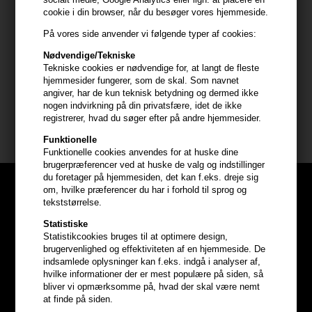
- Tryk 1-2 pump ud i hænderne
cookie i din browser, når du besøger vores hjemmeside.
- Skum let op
På vores side anvender vi følgende typer af cookies:
- Fordel i længder og spidser med fingrene eller med en kam
- Lad balsam virke i 1-5 minutter
Nødvendige/Tekniske
- Skyl håret grundigt
Tekniske cookies er nødvendige for, at langt de fleste
hjemmesider fungerer, som de skal. Som navnet
angiver, har de kun teknisk betydning og dermed ikke
Størrelse: 946ml i refill pose
nogen indvirkning på din privatsfære, idet de ikke
registrerer, hvad du søger efter på andre hjemmesider.
Innersense Organic Beauty
Funktionelle
Funktionelle cookies anvendes for at huske dine
brugerpræferencer ved at huske de valg og indstillinger
du foretager på hjemmesiden, det kan f.eks. dreje sig
om, hvilke præferencer du har i forhold til sprog og
tekststørrelse.
Statistiske
Statistikcookies bruges til at optimere design,
brugervenlighed og effektiviteten af en hjemmeside. De
indsamlede oplysninger kan f.eks. indgå i analyser af,
hvilke informationer der er mest populære på siden, så
bliver vi opmærksomme på, hvad der skal være nemt
at finde på siden.