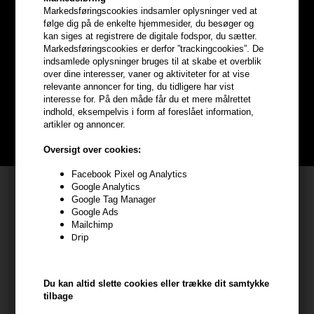
Markedsføringscookies indsamler oplysninger ved at
følge dig på de enkelte hjemmesider, du besøger og
Optjen
5% bonuskroner
på
kan siges at registrere de digitale fodspor, du sætter.
Markedsføringscookies er derfor ”trackingcookies”. De
hele din ordre
indsamlede oplysninger bruges til at skabe et overblik
over dine interesser, vaner og aktiviteter for at vise
relevante annoncer for ting, du tidligere har vist
Bliv helt gratis en del af vores kundeklub og optjen rabatter når du
interesse for. På den måde får du et mere målrettet
handler
indhold, eksempelvis i form af foreslået information,
artikler og annoncer.
BLIV GRATIS MEDLEM HER
Oversigt over cookies:
Facebook Pixel og Analytics
Kundeservice
Google Analytics
Google Tag Manager
Google Ads
HAIR247
Mailchimp
Frisenborgvej 6A
Drip
7800 Skive
CVR: 44874253
Du kan altid slette cookies eller trække dit samtykke
kundeservice@hair247.dk
tilbage
Tlf. 23839799 (hverdage 9-14)