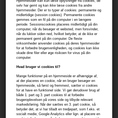
Hjemmesider kan kun læse oplysninger fra cookies, de
selv har gemt og kan ikke læse cookies fra andre
399,10 DKK FRA GRATIS FRAGT
hjemmesider. Der er to typer af cookies: permanente og
399.1 DKK
midlertidige (session cookies). Permanente cookies
gemmes som en fil på din computer i en længere
periode. Sessionscookies placeres midlertidigt på din
Beskrivelse
Anmeldelser
Fabrikant
computer, når du besøger et websted, men forsvinder,
når du lukker siden ned, hvilket betyder, at de ikke er
permanent gemt på din computer. De fleste
Innersense Hair Renew Pre Wash Treatment reducerer
virksomheder anvender cookies på deres hjemmesider
afskalning, lindrer tørhed og medvirker til at frembringe balance i
for at forbedre brugervenligheden, og cookies kan ikke
hår og hovedbund.
skade dine filer eller øge risikoen for virus på din
computer.
Innersense Hair Renew Pre Wash Treatment er en
Hvad bruger vi cookies til?
hovedbundsbehandling, der renser, nærer og giver et sundere
hår.
Mange funktioner på en hjemmeside er afhængige af,
at der placeres en cookie, når en bruger besøger en
hjemmeside, så først og fremmest, sætter vi cookies
Anvendelse
for at have en funktionel side. Vi gør derudover brug af
- Opdel håret i sektioner og påfør direkte i hovedbunden
både 1. part og 3. part cookies til at forbedre
brugeroplevelsen på vores side og tilbyde relevant
- Massér ind med fingerspidserne
markedsføring. Når der sættes en 3. part cookie, så
- Kan anvendes i både vådt eller tørt hår
betyder det, at vi har tilladt en tredjepart, som f.eks. et
- Lad behandlingen virke i mindst 5 minutter og skyl derefter
socialt medie, Google Analytics eller lign. at placere en
- Følg op med din foretrukne Innersense hairbath og conditioner