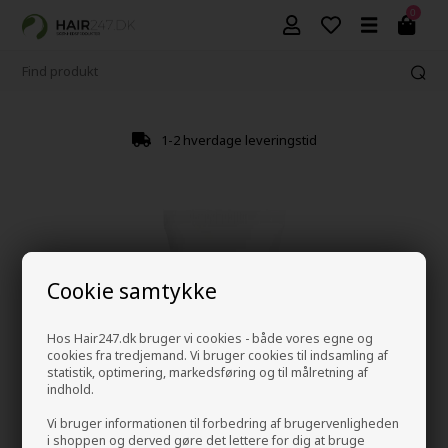
0
1-2 hverdage leveringstid
Cookie samtykke
Hos Hair247.dk bruger vi cookies - både vores egne og
cookies fra tredjemand. Vi bruger cookies til indsamling af
statistik, optimering, markedsføring og til målretning af
indhold.
Vi bruger informationen til forbedring af brugervenligheden
i shoppen og derved gøre det lettere for dig at bruge