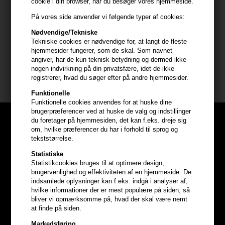
cookie i din browser, når du besøger vores hjemmeside.
- Kan anvendes natten over som en intensiv
På vores side anvender vi følgende typer af cookies:
hovedbundsbehandling
- Bruges 1-2 gange om ugen for de bedste resultater
Nødvendige/Tekniske
Tekniske cookies er nødvendige for, at langt de fleste
hjemmesider fungerer, som de skal. Som navnet
Størrelse: 59ml
angiver, har de kun teknisk betydning og dermed ikke
nogen indvirkning på din privatsfære, idet de ikke
Innersense Organic Beauty
registrerer, hvad du søger efter på andre hjemmesider.
Funktionelle
Funktionelle cookies anvendes for at huske dine
brugerpræferencer ved at huske de valg og indstillinger
du foretager på hjemmesiden, det kan f.eks. dreje sig
om, hvilke præferencer du har i forhold til sprog og
tekststørrelse.
Statistiske
Statistikcookies bruges til at optimere design,
brugervenlighed og effektiviteten af en hjemmeside. De
indsamlede oplysninger kan f.eks. indgå i analyser af,
hvilke informationer der er mest populære på siden, så
bliver vi opmærksomme på, hvad der skal være nemt
at finde på siden.
Markedsføring