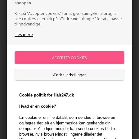
shoppen.
Klik på "Acceptér cookies" for at give samtykke til brug af
alle cookies eller klik på "Ændre indstillinger" for at tilpasse
til nødvendige.
Læs mere
Innersense Hair Renew Pre Wash Treatment 59ml
Mærker
»
Innersense Organic Beauty
Brand:
Innersense
Ændre indstillinger
300,00
DKK
Cookie politik for Hair247.dk
-
+
Hvad er en cookie?
På lager
- Leveringstid 1-2 dage
En cookie er en lille datafil, som sendes til browseren
og lagres der, så en hjemmeside kan genkende din
computer. Alle hjemmesider kan sende cookies til din
Du får
15 DKK
til dit næste køb når du køber denne vare -
Vis
browser, hvis browserindstillingerne tillader det.
min konto