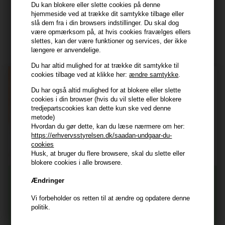
Du kan blokere eller slette cookies på denne
hjemmeside ved at trække dit samtykke tilbage eller
Modtag tilbud mm
slå dem fra i din browsers indstillinger. Du skal dog
være opmærksom på, at hvis cookies fravælges ellers
Tilmeld dig nyhedsbrev - du kan altid afmelde det igen.
slettes, kan der være funktioner og services, der ikke
længere er anvendelige.
Navn
Du har altid mulighed for at trække dit samtykke til
cookies tilbage ved at klikke her:
ændre samtykke
.
E-mail
Du har også altid mulighed for at blokere eller slette
cookies i din browser (hvis du vil slette eller blokere
tredjepartscookies kan dette kun ske ved denne
TILMELD
metode)
Hvordan du gør dette, kan du læse nærmere om her:
Consent
Jeg accepterer vilkår og betingelser.
https://erhvervsstyrelsen.dk/saadan-undgaar-du-
Læs mere her
cookies
Husk, at bruger du flere browsere, skal du slette eller
Husk at vi har
blokere cookies i alle browsere.
Tilmeld dig nyhedsbrevet
Gratis fragt til ved køb over 399 kr på udvalgte fragtformer
Ændringer
Vi sender samme hverdag ved bestilling inden kl 14:45
Vi forbeholder os retten til at ændre og opdatere denne
356 dages returret
Og modtag nyheder, eksklusive tilbud og rabatter
politik.
direkte i din indbakke.
+9600 anmeldelser på Trustpilot , 4.9 Rating