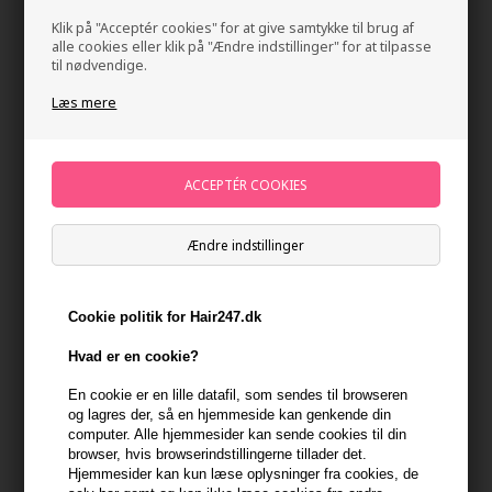
Klik på "Acceptér cookies" for at give samtykke til brug af
alle cookies eller klik på "Ændre indstillinger" for at tilpasse
til nødvendige.
Læs mere
Innersense I Create Volume 946ml
Ændre indstillinger
Mærker
»
Innersense Organic Beauty
Brand:
Innersense
630,00
DKK
Cookie politik for Hair247.dk
-
+
Hvad er en cookie?
En cookie er en lille datafil, som sendes til browseren
På lager
- Leveringstid 1-2 dage
og lagres der, så en hjemmeside kan genkende din
computer. Alle hjemmesider kan sende cookies til din
browser, hvis browserindstillingerne tillader det.
Du får
32 DKK
til dit næste køb når du køber denne vare -
Vis
Hjemmesider kan kun læse oplysninger fra cookies, de
min konto