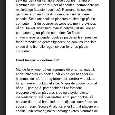
selv har gemt og kan ikke læse cookies fra andre
hjemmesider. Der er to typer af cookies: permanente og
399,10 DKK FRA GRATIS FRAGT
midlertidige (session cookies). Permanente cookies
399.1 DKK
gemmes som en fil på din computer i en længere
periode. Sessionscookies placeres midlertidigt på din
computer, når du besøger et websted, men forsvinder,
Beskrivelse
Anmeldelser
Fabrikant
når du lukker siden ned, hvilket betyder, at de ikke er
permanent gemt på din computer. De fleste
virksomheder anvender cookies på deres hjemmesider
Innersense Organic Beauty I Create Volume er en volumen-
for at forbedre brugervenligheden, og cookies kan ikke
givende lotion.
skade dine filer eller øge risikoen for virus på din
computer.
I Create Volume egenskaber
Hvad bruger vi cookies til?
- Certificeret økologisk honning og aloe vera medvirker til at give
et fyldigt hår
Mange funktioner på en hjemmeside er afhængige af,
at der placeres en cookie, når en bruger besøger en
- gør håret nemt at håndtere
hjemmeside, så først og fremmest, sætter vi cookies
- Velegnet til fint hår
for at have en funktionel side. Vi gør derudover brug af
- Glansgivende
både 1. part og 3. part cookies til at forbedre
- Fugtgivende
brugeroplevelsen på vores side og tilbyde relevant
markedsføring. Når der sættes en 3. part cookie, så
betyder det, at vi har tilladt en tredjepart, som f.eks. et
Anvendelse
socialt medie, Google Analytics eller lign. at placere en
- Fordel jævnt i fugtigt hår
cookie i din browser, når du besøger vores hjemmeside.