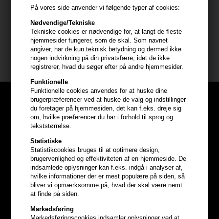
- Arbejd ind i håret med fingerspidserne - fra rod til spids
På vores side anvender vi følgende typer af cookies:
- Føntør og sæt håret
Nødvendige/Tekniske
Tekniske cookies er nødvendige for, at langt de fleste
Størrelse: 946ml med pumpe
hjemmesider fungerer, som de skal. Som navnet
angiver, har de kun teknisk betydning og dermed ikke
Innersense Organic Beauty
nogen indvirkning på din privatsfære, idet de ikke
registrerer, hvad du søger efter på andre hjemmesider.
Funktionelle
Funktionelle cookies anvendes for at huske dine
brugerpræferencer ved at huske de valg og indstillinger
du foretager på hjemmesiden, det kan f.eks. dreje sig
om, hvilke præferencer du har i forhold til sprog og
tekststørrelse.
Statistiske
Statistikcookies bruges til at optimere design,
brugervenlighed og effektiviteten af en hjemmeside. De
indsamlede oplysninger kan f.eks. indgå i analyser af,
hvilke informationer der er mest populære på siden, så
bliver vi opmærksomme på, hvad der skal være nemt
at finde på siden.
Markedsføring
Markedsføringscookies indsamler oplysninger ved at