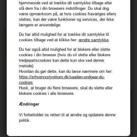
Modtag tilbud mm
hjemmeside ved at trække dit samtykke tilbage eller
slå dem fra i din browsers indstillinger. Du skal dog
Tilmeld dig nyhedsbrev - du kan altid afmelde det igen.
være opmærksom på, at hvis cookies fravælges ellers
slettes, kan der være funktioner og services, der ikke
Navn
længere er anvendelige.
Du har altid mulighed for at trække dit samtykke til
E-mail
cookies tilbage ved at klikke her:
ændre samtykke
.
Du har også altid mulighed for at blokere eller slette
cookies i din browser (hvis du vil slette eller blokere
TILMELD
tredjepartscookies kan dette kun ske ved denne
metode)
Consent
Jeg accepterer vilkår og betingelser.
Hvordan du gør dette, kan du læse nærmere om her:
Læs mere her
https://erhvervsstyrelsen.dk/saadan-undgaar-du-
cookies
Husk at vi har
Husk, at bruger du flere browsere, skal du slette eller
blokere cookies i alle browsere.
Tilmeld dig nyhedsbrevet
Gratis fragt til ved køb over 399 kr på udvalgte fragtformer
Ændringer
Vi sender samme hverdag ved bestilling inden kl 14:45
356 dages returret
Og modtag nyheder, eksklusive tilbud og rabatter
Vi forbeholder os retten til at ændre og opdatere denne
direkte i din indbakke.
politik.
+9600 anmeldelser på Trustpilot , 4.9 Rating
Vi er E-mærket - Din sikkerhed
Fornavn