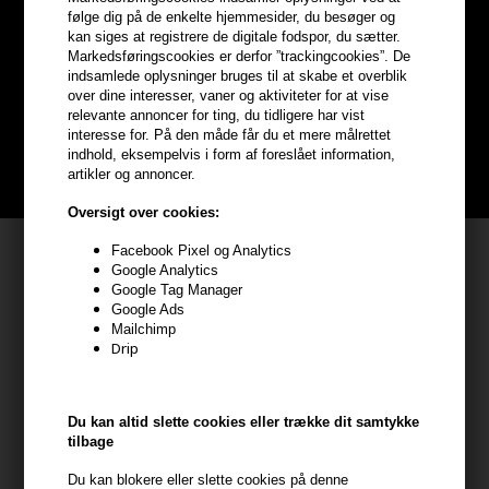
Optjen
5% bonuskroner
på
følge dig på de enkelte hjemmesider, du besøger og
kan siges at registrere de digitale fodspor, du sætter.
hele din ordre
Markedsføringscookies er derfor ”trackingcookies”. De
indsamlede oplysninger bruges til at skabe et overblik
over dine interesser, vaner og aktiviteter for at vise
Bliv helt gratis en del af vores kundeklub og optjen rabatter når du
relevante annoncer for ting, du tidligere har vist
handler
interesse for. På den måde får du et mere målrettet
indhold, eksempelvis i form af foreslået information,
artikler og annoncer.
BLIV GRATIS MEDLEM HER
Oversigt over cookies:
Kundeservice
Facebook Pixel og Analytics
Google Analytics
Google Tag Manager
HAIR247
Google Ads
Frisenborgvej 6A
Mailchimp
Drip
7800 Skive
CVR: 44874253
kundeservice@hair247.dk
Du kan altid slette cookies eller trække dit samtykke
Tlf. 23839799 (hverdage 9-14)
tilbage
Du kan blokere eller slette cookies på denne