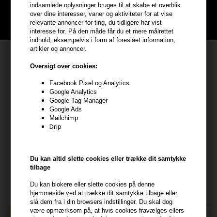
handler
indsamlede oplysninger bruges til at skabe et overblik
over dine interesser, vaner og aktiviteter for at vise
BLIV GRATIS MEDLEM HER
relevante annoncer for ting, du tidligere har vist
interesse for. På den måde får du et mere målrettet
indhold, eksempelvis i form af foreslået information,
artikler og annoncer.
Kundeservice
Oversigt over cookies:
HAIR247
Facebook Pixel og Analytics
Frisenborgvej 6A
Google Analytics
7800 Skive
Google Tag Manager
Google Ads
CVR: 44874253
Mailchimp
kundeservice@hair247.dk
Drip
Tlf. 23839799 (hverdage 9-14)
Du kan altid slette cookies eller trække dit samtykke
Modtag tilbud mm
tilbage
Tilmeld dig nyhedsbrev - du kan altid afmelde det igen.
Du kan blokere eller slette cookies på denne
hjemmeside ved at trække dit samtykke tilbage eller
Navn
slå dem fra i din browsers indstillinger. Du skal dog
være opmærksom på, at hvis cookies fravælges ellers