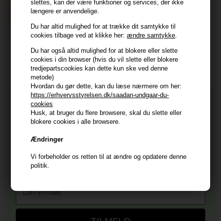
E-mail
slettes, kan der være funktioner og services, der ikke
længere er anvendelige.
Du har altid mulighed for at trække dit samtykke til
TILMELD
cookies tilbage ved at klikke her:
ændre samtykke
.
Du har også altid mulighed for at blokere eller slette
Consent
Jeg accepterer vilkår og betingelser.
cookies i din browser (hvis du vil slette eller blokere
Læs mere her
tredjepartscookies kan dette kun ske ved denne
metode)
Husk at vi har
Hvordan du gør dette, kan du læse nærmere om her:
https://erhvervsstyrelsen.dk/saadan-undgaar-du-
Tilmeld dig nyhedsbrevet
Gratis fragt til ved køb over 399 kr på udvalgte fragtformer
cookies
Vi sender samme hverdag ved bestilling inden kl 14:45
Husk, at bruger du flere browsere, skal du slette eller
blokere cookies i alle browsere.
356 dages returret
Og modtag nyheder, eksklusive tilbud og rabatter
direkte i din indbakke.
+9600 anmeldelser på Trustpilot , 4.9 Rating
Ændringer
Vi er E-mærket - Din sikkerhed
Fornavn
Vi forbeholder os retten til at ændre og opdatere denne
politik.
E-mail