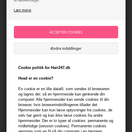
til nødvendige.
Læs mere
Ændre indstillinger
Joico K-Pak Color Therapy Shampoo 300ml
Mærker
»
Joico
Brand:
Joico
Cookie politik for Hair247.dk
178,00
DKK
Hvad er en cookie?
En cookie er en lille datafil, som sendes til browseren
og lagres der, så en hjemmeside kan genkende din
-
+
computer. Alle hjemmesider kan sende cookies til din
browser, hvis browserindstillingerne tillader det.
På lager
- Leveringstid 1-2 dage
Hjemmesider kan kun læse oplysninger fra cookies, de
selv har gemt og kan ikke læse cookies fra andre
hjemmesider. Der er to typer af cookies: permanente og
Du får
9 DKK
til dit næste køb når du køber denne vare -
Vis
midlertidige (session cookies). Permanente cookies
min konto
gemmes som en fil på din computer i en længere