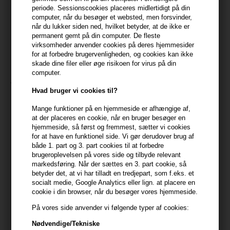
periode. Sessionscookies placeres midlertidigt på din
computer, når du besøger et websted, men forsvinder,
399,10 DKK FRA GRATIS FRAGT
399.1 DKK
når du lukker siden ned, hvilket betyder, at de ikke er
permanent gemt på din computer. De fleste
virksomheder anvender cookies på deres hjemmesider
Beskrivelse
Anmeldelser
Fabrikant
for at forbedre brugervenligheden, og cookies kan ikke
skade dine filer eller øge risikoen for virus på din
computer.
Joico K-Pak Color Therapy Color-Protecting Shampoo er en
farvebeskyttende shampoo, der fjerner snavs og produktrester,
Hvad bruger vi cookies til?
samtidig med at den skånsomt renser farvebehandlet hår. Glansen
Mange funktioner på en hjemmeside er afhængige af,
på hårfarven forlænges og hver gang håret vaskes beskyttes
at der placeres en cookie, når en bruger besøger en
håret mod fremtidige skader.
hjemmeside, så først og fremmest, sætter vi cookies
for at have en funktionel side. Vi gør derudover brug af
Anvendelse
både 1. part og 3. part cookies til at forbedre
brugeroplevelsen på vores side og tilbyde relevant
Påfør i vådt hår
markedsføring. Når der sættes en 3. part cookie, så
Massér ind
betyder det, at vi har tilladt en tredjepart, som f.eks. et
socialt medie, Google Analytics eller lign. at placere en
Skyl håret grundigt
cookie i din browser, når du besøger vores hjemmeside.
Størrelse: 300ml
På vores side anvender vi følgende typer af cookies:
Nødvendige/Tekniske
Joico