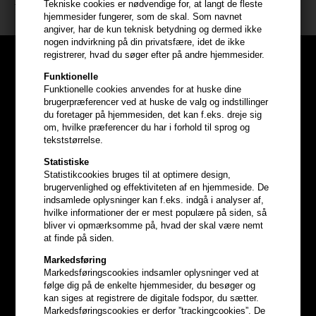
Tekniske cookies er nødvendige for, at langt de fleste
hjemmesider fungerer, som de skal. Som navnet
angiver, har de kun teknisk betydning og dermed ikke
nogen indvirkning på din privatsfære, idet de ikke
registrerer, hvad du søger efter på andre hjemmesider.
Funktionelle
Funktionelle cookies anvendes for at huske dine
brugerpræferencer ved at huske de valg og indstillinger
du foretager på hjemmesiden, det kan f.eks. dreje sig
om, hvilke præferencer du har i forhold til sprog og
tekststørrelse.
Statistiske
Statistikcookies bruges til at optimere design,
brugervenlighed og effektiviteten af en hjemmeside. De
indsamlede oplysninger kan f.eks. indgå i analyser af,
hvilke informationer der er mest populære på siden, så
bliver vi opmærksomme på, hvad der skal være nemt
Optjen
5% bonuskroner
på
at finde på siden.
Markedsføring
hele din ordre
Markedsføringscookies indsamler oplysninger ved at
følge dig på de enkelte hjemmesider, du besøger og
kan siges at registrere de digitale fodspor, du sætter.
Bliv helt gratis en del af vores kundeklub og optjen rabatter når du
Markedsføringscookies er derfor ”trackingcookies”. De