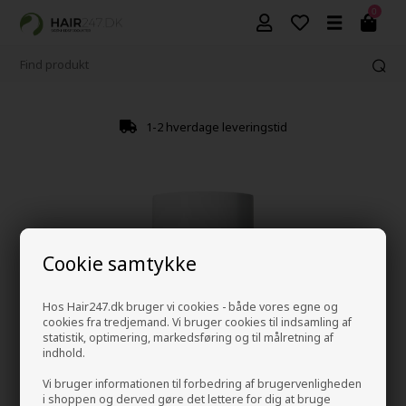
0
1-2 hverdage leveringstid
Cookie samtykke
Hos Hair247.dk bruger vi cookies - både vores egne og
cookies fra tredjemand. Vi bruger cookies til indsamling af
statistik, optimering, markedsføring og til målretning af
indhold.
Vi bruger informationen til forbedring af brugervenligheden
i shoppen og derved gøre det lettere for dig at bruge