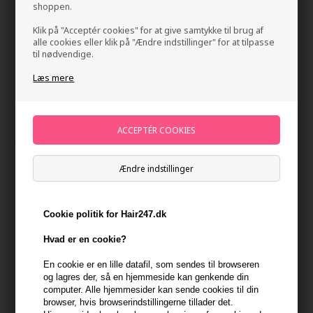
shoppen.
Klik på "Acceptér cookies" for at give samtykke til brug af
alle cookies eller klik på "Ændre indstillinger" for at tilpasse
til nødvendige.
Læs mere
Jorgobé AHA Exfoliator 50ml
Mærker
»
Jorgobé
Brand:
Jorgobe
Ændre indstillinger
Normalpris: 230,00
172,50
DKK
Cookie politik for Hair247.dk
Tilbuddet gælder: 30.07.26 - 13.08.26
Hvad er en cookie?
-
+
En cookie er en lille datafil, som sendes til browseren
og lagres der, så en hjemmeside kan genkende din
På lager
- Leveringstid 1-2 dage
computer. Alle hjemmesider kan sende cookies til din
browser, hvis browserindstillingerne tillader det.