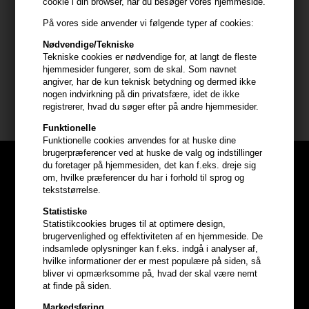
cookie i din browser, når du besøger vores hjemmeside.
Anvendelse
På vores side anvender vi følgende typer af cookies:
- Påfør et tyndt lag på ren, tør hud - Lad virke i 5-10 minutter
afhængigt af hudens tolerance - Skyl grundigt af med lunkent
Nødvendige/Tekniske
Tekniske cookies er nødvendige for, at langt de fleste
vand - Brug 1-2 gange om ugen og husk at anvende
hjemmesider fungerer, som de skal. Som navnet
solbeskyttelse efterfølgende
angiver, har de kun teknisk betydning og dermed ikke
nogen indvirkning på din privatsfære, idet de ikke
Størrelse: 50ml.
registrerer, hvad du søger efter på andre hjemmesider.
Funktionelle
Funktionelle cookies anvendes for at huske dine
brugerpræferencer ved at huske de valg og indstillinger
du foretager på hjemmesiden, det kan f.eks. dreje sig
om, hvilke præferencer du har i forhold til sprog og
tekststørrelse.
Statistiske
Statistikcookies bruges til at optimere design,
brugervenlighed og effektiviteten af en hjemmeside. De
indsamlede oplysninger kan f.eks. indgå i analyser af,
hvilke informationer der er mest populære på siden, så
bliver vi opmærksomme på, hvad der skal være nemt
at finde på siden.
Markedsføring