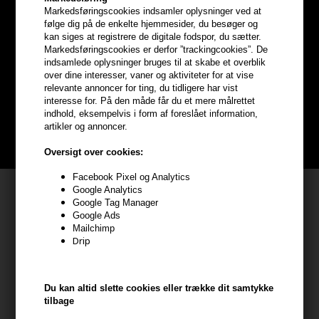
Markedsføringscookies indsamler oplysninger ved at
følge dig på de enkelte hjemmesider, du besøger og
Optjen
5% bonuskroner
på
kan siges at registrere de digitale fodspor, du sætter.
Markedsføringscookies er derfor ”trackingcookies”. De
hele din ordre
indsamlede oplysninger bruges til at skabe et overblik
over dine interesser, vaner og aktiviteter for at vise
relevante annoncer for ting, du tidligere har vist
Bliv helt gratis en del af vores kundeklub og optjen rabatter når du
interesse for. På den måde får du et mere målrettet
handler
indhold, eksempelvis i form af foreslået information,
artikler og annoncer.
BLIV GRATIS MEDLEM HER
Oversigt over cookies:
Facebook Pixel og Analytics
Kundeservice
Google Analytics
Google Tag Manager
Google Ads
HAIR247
Mailchimp
Frisenborgvej 6A
Drip
7800 Skive
CVR: 44874253
Du kan altid slette cookies eller trække dit samtykke
kundeservice@hair247.dk
tilbage
Tlf. 23839799 (hverdage 9-14)