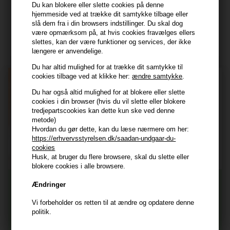
Du kan blokere eller slette cookies på denne
hjemmeside ved at trække dit samtykke tilbage eller
Modtag tilbud mm
slå dem fra i din browsers indstillinger. Du skal dog
være opmærksom på, at hvis cookies fravælges ellers
Tilmeld dig nyhedsbrev - du kan altid afmelde det igen.
slettes, kan der være funktioner og services, der ikke
længere er anvendelige.
Navn
Du har altid mulighed for at trække dit samtykke til
cookies tilbage ved at klikke her:
ændre samtykke
.
E-mail
Du har også altid mulighed for at blokere eller slette
cookies i din browser (hvis du vil slette eller blokere
tredjepartscookies kan dette kun ske ved denne
TILMELD
metode)
Hvordan du gør dette, kan du læse nærmere om her:
Consent
Jeg accepterer vilkår og betingelser.
https://erhvervsstyrelsen.dk/saadan-undgaar-du-
Læs mere her
cookies
Husk, at bruger du flere browsere, skal du slette eller
Husk at vi har
blokere cookies i alle browsere.
Tilmeld dig nyhedsbrevet
Gratis fragt til ved køb over 399 kr på udvalgte fragtformer
Ændringer
Vi sender samme hverdag ved bestilling inden kl 14:45
Vi forbeholder os retten til at ændre og opdatere denne
356 dages returret
Og modtag nyheder, eksklusive tilbud og rabatter
politik.
direkte i din indbakke.
+9600 anmeldelser på Trustpilot , 4.9 Rating