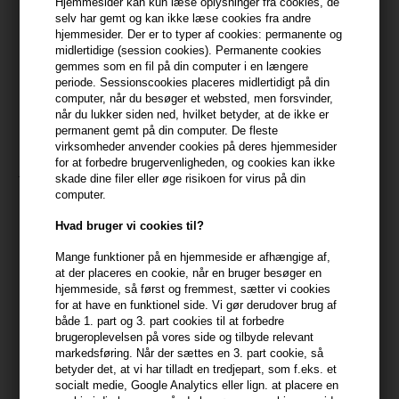
Hjemmesider kan kun læse oplysninger fra cookies, de
Du får
9 DKK
til dit næste køb når du køber denne vare -
Vis
selv har gemt og kan ikke læse cookies fra andre
min konto
hjemmesider. Der er to typer af cookies: permanente og
midlertidige (session cookies). Permanente cookies
gemmes som en fil på din computer i en længere
399,10 DKK FRA GRATIS FRAGT
399.1 DKK
periode. Sessionscookies placeres midlertidigt på din
computer, når du besøger et websted, men forsvinder,
når du lukker siden ned, hvilket betyder, at de ikke er
Beskrivelse
Anmeldelser
permanent gemt på din computer. De fleste
virksomheder anvender cookies på deres hjemmesider
for at forbedre brugervenligheden, og cookies kan ikke
Jorgobé AHA Exfoliator er en effektiv eksfoliering med AHA-syrer,
skade dine filer eller øge risikoen for virus på din
der fjerner døde hudceller og fremmer en glattere, mere
computer.
strålende hudtone.
Hvad bruger vi cookies til?
Egenskaber
Mange funktioner på en hjemmeside er afhængige af,
Denne eksfoliator indeholder en blanding af AHA-syrer, der
at der placeres en cookie, når en bruger besøger en
hjemmeside, så først og fremmest, sætter vi cookies
skånsomt opløser døde hudceller og stimulerer cellefornyelsen.
for at have en funktionel side. Vi gør derudover brug af
Formlen hjælper med at reducere tilstoppede porer, ujævn
både 1. part og 3. part cookies til at forbedre
hudtone og fine linjer, samtidig med at den efterlader huden blød
brugeroplevelsen på vores side og tilbyde relevant
og frisk. Velegnet til de fleste hudtyper, især dem med behov for
markedsføring. Når der sættes en 3. part cookie, så
betyder det, at vi har tilladt en tredjepart, som f.eks. et
fornyet glød.
socialt medie, Google Analytics eller lign. at placere en