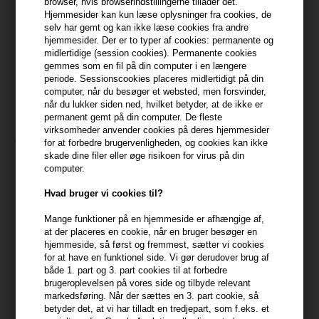
browser, hvis browserindstillingerne tillader det.
Du får
13 DKK
til dit næste køb når du køber denne vare -
Vis
Hjemmesider kan kun læse oplysninger fra cookies, de
min konto
selv har gemt og kan ikke læse cookies fra andre
hjemmesider. Der er to typer af cookies: permanente og
399,10 DKK FRA GRATIS FRAGT
midlertidige (session cookies). Permanente cookies
399.1 DKK
gemmes som en fil på din computer i en længere
periode. Sessionscookies placeres midlertidigt på din
computer, når du besøger et websted, men forsvinder,
Beskrivelse
Anmeldelser
når du lukker siden ned, hvilket betyder, at de ikke er
permanent gemt på din computer. De fleste
virksomheder anvender cookies på deres hjemmesider
Jorgobé Multi Peptide Lash & Brow Serum er et vippe- og
for at forbedre brugervenligheden, og cookies kan ikke
brynserum, som indeholder nøje udvalgte aktive ingredienser,
skade dine filer eller øge risikoen for virus på din
herunder tri-, tetra- og pentapeptider. Serummet booster
computer.
vippehårernes rødder, styrker hvert enkelt hårstrå og forlænger
Hvad bruger vi cookies til?
øjenvippernes og øjenbrynenes livscyklus - for et elegant blik og
fyldigere bryn.
Mange funktioner på en hjemmeside er afhængige af,
at der placeres en cookie, når en bruger besøger en
- For fyldigere vipper og bryn
hjemmeside, så først og fremmest, sætter vi cookies
for at have en funktionel side. Vi gør derudover brug af
- Forlænger hårets livscyklus
både 1. part og 3. part cookies til at forbedre
- Vegansk og fremstillet i Danmark
brugeroplevelsen på vores side og tilbyde relevant
markedsføring. Når der sættes en 3. part cookie, så
Anvendelse
betyder det, at vi har tilladt en tredjepart, som f.eks. et