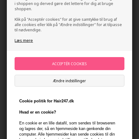
i shoppen og derved gøre det lettere for dig at bruge
shoppen.
Klik på "Acceptér cookies" for at give samtykke til brug af
alle cookies eller klik på "Ændre indstillinger" for at tilpasse
til nødvendige.
Læs mere
Jorgobé Multi-Peptide Lash Serum 8ml
Mærker
»
Jorgobé
Brand:
Jorgobe
Normalpris: 350,00
Ændre indstillinger
262,50
DKK
Tilbuddet gælder: 30.07.26 - 13.08.26
Cookie politik for Hair247.dk
-
+
Hvad er en cookie?
En cookie er en lille datafil, som sendes til browseren
På lager
- Leveringstid 1-2 dage
og lagres der, så en hjemmeside kan genkende din
computer. Alle hjemmesider kan sende cookies til din