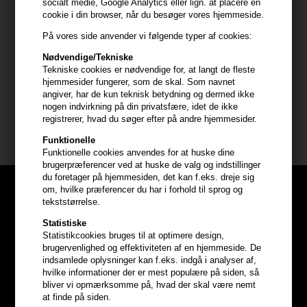
socialt medie, Google Analytics eller lign. at placere en
- Påfør en tynd linje langs den øverste vippekant efter at have
cookie i din browser, når du besøger vores hjemmeside.
renset ansigtet
På vores side anvender vi følgende typer af cookies:
- Undgå kontakt med øjnene
- Lad serummet tørre helt, før du fortsætter med andre produkter
Nødvendige/Tekniske
- For at opnå optimale resultater anbefaler vi, at du anvender
Tekniske cookies er nødvendige for, at langt de fleste
hjemmesider fungerer, som de skal. Som navnet
produktet både morgen og aften som en del af din daglige
angiver, har de kun teknisk betydning og dermed ikke
hudplejerutine.
nogen indvirkning på din privatsfære, idet de ikke
registrerer, hvad du søger efter på andre hjemmesider.
Størrelse: 8ml
Funktionelle
Funktionelle cookies anvendes for at huske dine
brugerpræferencer ved at huske de valg og indstillinger
du foretager på hjemmesiden, det kan f.eks. dreje sig
om, hvilke præferencer du har i forhold til sprog og
tekststørrelse.
Statistiske
Statistikcookies bruges til at optimere design,
brugervenlighed og effektiviteten af en hjemmeside. De
indsamlede oplysninger kan f.eks. indgå i analyser af,
hvilke informationer der er mest populære på siden, så
bliver vi opmærksomme på, hvad der skal være nemt
at finde på siden.