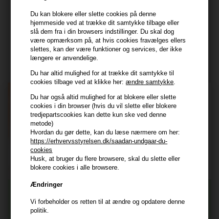
Tlf. 23839799 (hverdage 9-14)
Du kan blokere eller slette cookies på denne
hjemmeside ved at trække dit samtykke tilbage eller
slå dem fra i din browsers indstillinger. Du skal dog
Modtag tilbud mm
være opmærksom på, at hvis cookies fravælges ellers
slettes, kan der være funktioner og services, der ikke
Tilmeld dig nyhedsbrev - du kan altid afmelde det igen.
længere er anvendelige.
Navn
Du har altid mulighed for at trække dit samtykke til
cookies tilbage ved at klikke her:
ændre samtykke
.
E-mail
Du har også altid mulighed for at blokere eller slette
cookies i din browser (hvis du vil slette eller blokere
tredjepartscookies kan dette kun ske ved denne
metode)
TILMELD
Hvordan du gør dette, kan du læse nærmere om her:
https://erhvervsstyrelsen.dk/saadan-undgaar-du-
Consent
Jeg accepterer vilkår og betingelser.
cookies
Læs mere her
Husk, at bruger du flere browsere, skal du slette eller
blokere cookies i alle browsere.
Husk at vi har
Ændringer
Tilmeld dig nyhedsbrevet
Gratis fragt til ved køb over 399 kr på udvalgte fragtformer
Vi forbeholder os retten til at ændre og opdatere denne
Vi sender samme hverdag ved bestilling inden kl 14:45
politik.
356 dages returret
Og modtag nyheder, eksklusive tilbud og rabatter