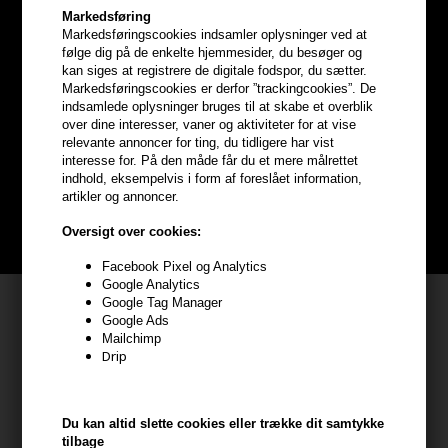
Markedsføring
Markedsføringscookies indsamler oplysninger ved at
følge dig på de enkelte hjemmesider, du besøger og
kan siges at registrere de digitale fodspor, du sætter.
Optjen
5% bonuskroner
på
Markedsføringscookies er derfor ”trackingcookies”. De
indsamlede oplysninger bruges til at skabe et overblik
hele din ordre
over dine interesser, vaner og aktiviteter for at vise
relevante annoncer for ting, du tidligere har vist
interesse for. På den måde får du et mere målrettet
Bliv helt gratis en del af vores kundeklub og optjen rabatter når du
indhold, eksempelvis i form af foreslået information,
handler
artikler og annoncer.
Oversigt over cookies:
BLIV GRATIS MEDLEM HER
Facebook Pixel og Analytics
Google Analytics
Kundeservice
Google Tag Manager
Google Ads
Mailchimp
HAIR247
Drip
Frisenborgvej 6A
7800 Skive
CVR: 44874253
Du kan altid slette cookies eller trække dit samtykke
tilbage
kundeservice@hair247.dk