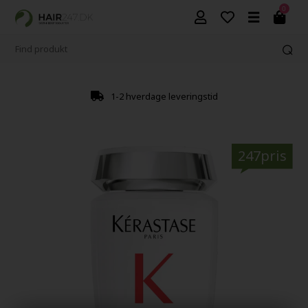
0
1-2 hverdage leveringstid
247pris