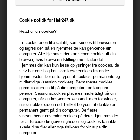
-
+
Cookie politik for Hair247.dk
På lager
- Leveringstid 1-2 dage
Hvad er en cookie?
Du får
13 DKK
til dit næste køb når du køber denne vare -
Vis
En cookie er en lille datafil, som sendes til browseren
min konto
og lagres der, så en hjemmeside kan genkende din
computer. Alle hjemmesider kan sende cookies til din
browser, hvis browserindstillingerne tillader det.
399,10 DKK FRA GRATIS FRAGT
399.1 DKK
Hjemmesider kan kun læse oplysninger fra cookies, de
selv har gemt og kan ikke læse cookies fra andre
hjemmesider. Der er to typer af cookies: permanente og
midlertidige (session cookies). Permanente cookies
Beskrivelse
Anmeldelser
Fabrikant
gemmes som en fil på din computer i en længere
periode. Sessionscookies placeres midlertidigt på din
Kerastase Premiére Bain Décalcifiant Réparateur Shampoo er en
computer, når du besøger et websted, men forsvinder,
når du lukker siden ned, hvilket betyder, at de ikke er
afkalkende reparerende shampoo til beskadiget hår.
permanent gemt på din computer. De fleste
virksomheder anvender cookies på deres hjemmesider
Egenskaber
for at forbedre brugervenligheden, og cookies kan ikke
skade dine filer eller øge risikoen for virus på din
Kerastase Premiére Bain Décalcifiant Réparateur er en rig,
computer.
dobbeltvirkende shampoo, der virker indvendigt og udvendigt for