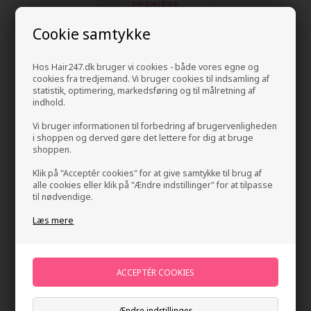
Cookie samtykke
Hos Hair247.dk bruger vi cookies - både vores egne og
cookies fra tredjemand. Vi bruger cookies til indsamling af
statistik, optimering, markedsføring og til målretning af
indhold.
Vi bruger informationen til forbedring af brugervenligheden
i shoppen og derved gøre det lettere for dig at bruge
shoppen.
Klik på "Acceptér cookies" for at give samtykke til brug af
alle cookies eller klik på "Ændre indstillinger" for at tilpasse
Kerastase Premiére Bain Décalcifiant Réparateur
til nødvendige.
250ml
Læs mere
Mærker
»
Kerastase
Brand:
Kerastase
268,00
DKK
Stykpris ved 2 stk.
258,00
DKK
Spar 4%
Ændre indstillinger