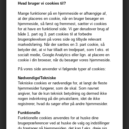
at fjerne kalk, styrke, og reparere beskadiget hår. Shampoo'en
Hvad bruger vi cookies til?
renser blidt hovedbund og hår, mens kalkrester fjernes.
Mange funktioner på en hjemmeside er afhængige af,
at der placeres en cookie, når en bruger besøger en
- Renser forsigtigt hovedbunden og håret, mens den fjerner
hjemmeside, så først og fremmest, sætter vi cookies
kalcium, også kaldet kalk, som yderligere svækker bleget eller
for at have en funktionel side. Vi gør derudover brug af
farvet hår:
både 1. part og 3. part cookies til at forbedre
brugeroplevelsen på vores side og tilbyde relevant
- Hjælper med at neutralisere brud og mat udseende, reparere hår
markedsføring. Når der sættes en 3. part cookie, så
i kernen
betyder det, at vi har tilladt en tredjepart, som f.eks. et
- Genskaber 99 % af hårets naturlige styrke*
socialt medie, Google Analytics eller lign. at placere en
- 73 % mere glansfuldt hår**
cookie i din browser, når du besøger vores hjemmeside.
- Håret er stærkere indefra og 2x mere glat og hydreret.
På vores side anvender vi følgende typer af cookies:
- Markant reparation efterlader håret 93 % stærkere**, som
fornyet
Nødvendige/Tekniske
Tekniske cookies er nødvendige for, at langt de fleste
- Til alle typer skadet hår
hjemmesider fungerer, som de skal. Som navnet
*Instrumental test efter 5 påføringer af Première Concentré + Bain
angiver, har de kun teknisk betydning og dermed ikke
+ Fondant/Maske
nogen indvirkning på din privatsfære, idet de ikke
**instrumental test efter 1 påføring af Bain
registrerer, hvad du søger efter på andre hjemmesider.
Funktionelle
Anvendelse
Funktionelle cookies anvendes for at huske dine
brugerpræferencer ved at huske de valg og indstillinger
Trin 1: Påfør i vådt hår, oven på CONCENTRÉ DÉCALCIFIANT ULTRA-
du foretager på hjemmesiden, det kan f.eks. dreje sig