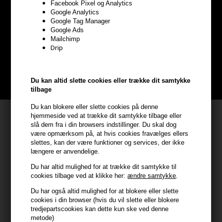
Facebook Pixel og Analytics
Optjen
5% bonuskroner
på
Google Analytics
Google Tag Manager
hele din ordre
Google Ads
Mailchimp
Drip
Bliv helt gratis en del af vores kundeklub og optjen rabatter når du
handler
BLIV GRATIS MEDLEM HER
Du kan altid slette cookies eller trække dit samtykke
tilbage
Du kan blokere eller slette cookies på denne
Kundeservice
hjemmeside ved at trække dit samtykke tilbage eller
slå dem fra i din browsers indstillinger. Du skal dog
HAIR247
være opmærksom på, at hvis cookies fravælges ellers
slettes, kan der være funktioner og services, der ikke
Frisenborgvej 6A
længere er anvendelige.
7800 Skive
Du har altid mulighed for at trække dit samtykke til
CVR: 44874253
cookies tilbage ved at klikke her:
ændre samtykke
.
kundeservice@hair247.dk
Du har også altid mulighed for at blokere eller slette
Tlf. 23839799 (hverdage 9-14)
cookies i din browser (hvis du vil slette eller blokere
tredjepartscookies kan dette kun ske ved denne
metode)