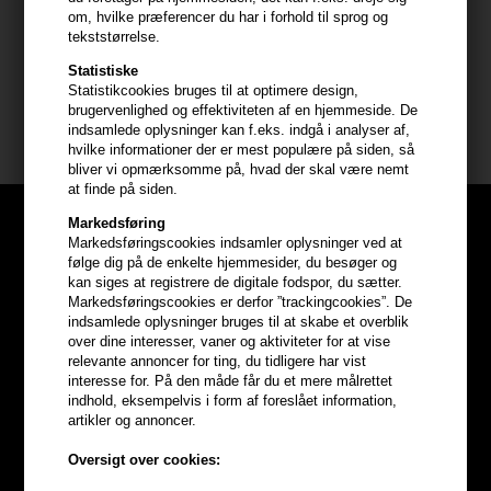
RÉPARATEUR.
om, hvilke præferencer du har i forhold til sprog og
Trin 2: Massér og emulger.
tekststørrelse.
Trin 3: Skyl grundigt.
Statistiske
Trin 4: Følg op med Première Fondant eller Mask.
Statistikcookies bruges til at optimere design,
brugervenlighed og effektiviteten af en hjemmeside. De
Størrelse: 250ml
indsamlede oplysninger kan f.eks. indgå i analyser af,
hvilke informationer der er mest populære på siden, så
bliver vi opmærksomme på, hvad der skal være nemt
at finde på siden.
Markedsføring
Markedsføringscookies indsamler oplysninger ved at
følge dig på de enkelte hjemmesider, du besøger og
kan siges at registrere de digitale fodspor, du sætter.
Markedsføringscookies er derfor ”trackingcookies”. De
indsamlede oplysninger bruges til at skabe et overblik
over dine interesser, vaner og aktiviteter for at vise
relevante annoncer for ting, du tidligere har vist
interesse for. På den måde får du et mere målrettet
indhold, eksempelvis i form af foreslået information,
artikler og annoncer.
Oversigt over cookies: