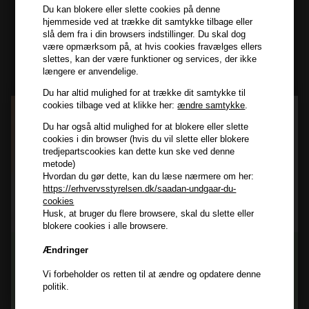
Du kan blokere eller slette cookies på denne
hjemmeside ved at trække dit samtykke tilbage eller
Modtag tilbud mm
slå dem fra i din browsers indstillinger. Du skal dog
være opmærksom på, at hvis cookies fravælges ellers
slettes, kan der være funktioner og services, der ikke
Tilmeld dig nyhedsbrev - du kan altid afmelde det igen.
længere er anvendelige.
Navn
Du har altid mulighed for at trække dit samtykke til
cookies tilbage ved at klikke her:
ændre samtykke
.
E-mail
Du har også altid mulighed for at blokere eller slette
cookies i din browser (hvis du vil slette eller blokere
tredjepartscookies kan dette kun ske ved denne
TILMELD
metode)
Hvordan du gør dette, kan du læse nærmere om her:
Consent
Jeg accepterer vilkår og betingelser.
https://erhvervsstyrelsen.dk/saadan-undgaar-du-
cookies
Læs mere her
Husk, at bruger du flere browsere, skal du slette eller
Husk at vi har
blokere cookies i alle browsere.
Tilmeld dig nyhedsbrevet
Gratis fragt til ved køb over 399 kr på udvalgte fragtformer
Ændringer
Vi sender samme hverdag ved bestilling inden kl 14:45
Vi forbeholder os retten til at ændre og opdatere denne
356 dages returret
Og modtag nyheder, eksklusive tilbud og rabatter
politik.
direkte i din indbakke.
+9600 anmeldelser på Trustpilot , 4.9 Rating