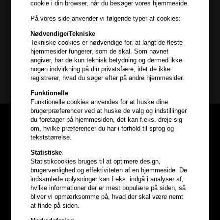
cookie i din browser, når du besøger vores hjemmeside.
- vask håret med Angel Wash
På vores side anvender vi følgende typer af cookies:
Kevin Murphy
- lad balsam virke i 1-2 minutter
Nødvendige/Tekniske
- skyl håret grundigt
Mængderabat
Tekniske cookies er nødvendige for, at langt de fleste
hjemmesider fungerer, som de skal. Som navnet
Indhold : 250ml
20% rabat ved køb af 2 stk
angiver, har de kun teknisk betydning og dermed ikke
nogen indvirkning på din privatsfære, idet de ikke
30% rabat ved køb af 3 eller flere
Kevin Murphy
registrerer, hvad du søger efter på andre hjemmesider.
(Gælder ikke duo-sæt, sæt, sampakker,
Funktionelle
1000ml samt produkter mærket med
Funktionelle cookies anvendes for at huske dine
"Hair247pris")
brugerpræferencer ved at huske de valg og indstillinger
du foretager på hjemmesiden, det kan f.eks. dreje sig
om, hvilke præferencer du har i forhold til sprog og
tekststørrelse.
Statistiske
Statistikcookies bruges til at optimere design,
brugervenlighed og effektiviteten af en hjemmeside. De
indsamlede oplysninger kan f.eks. indgå i analyser af,
hvilke informationer der er mest populære på siden, så
bliver vi opmærksomme på, hvad der skal være nemt
at finde på siden.