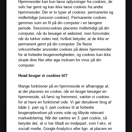
Hjemmesider kan kun læse oplysninger fra cookies, de
selv har gemt og kan ikke læse cookies fra andre
399,10 DKK FRA GRATIS FRAGT
399.1 DKK
hjemmesider. Der er to typer af cookies: permanente og
midlertidige (session cookies). Permanente cookies
gemmes som en fil på din computer i en længere
periode. Sessionscookies placeres midlertidigt på din
Beskrivelse
Anmeldelser
Fabrikant
computer, når du besøger et websted, men forsvinder,
når du lukker siden ned, hvilket betyder, at de ikke er
permanent gemt på din computer. De fleste
Kevin Murphy Angel Rinse for fine coloured hair er en plejende
virksomheder anvender cookies på deres hjemmesider
conditioner til fint og farvet hår.
for at forbedre brugervenligheden, og cookies kan ikke
skade dine filer eller øge risikoen for virus på din
Kevin Murphy Angel Rinse egenskaber
computer.
Angel balsam indeholder mangosmør, kokossmør og kamille,
Hvad bruger vi cookies til?
reparerer skånsomt beskadiget hår, uden olier og silikoner der
tynger håret.
Mange funktioner på en hjemmeside er afhængige af,
at der placeres en cookie, når en bruger besøger en
hjemmeside, så først og fremmest, sætter vi cookies
Angel Rinse conditioner efterlader håret blødt og beskyttet.
for at have en funktionel side. Vi gør derudover brug af
Angelicarod kontrollerer stresset hår, og mælkeproteiner
både 1. part og 3. part cookies til at forbedre
reparerer fint hår, der er farvet eller kemisk behandlet. Fri for
brugeroplevelsen på vores side og tilbyde relevant
markedsføring. Når der sættes en 3. part cookie, så
parabener.
betyder det, at vi har tilladt en tredjepart, som f.eks. et
socialt medie, Google Analytics eller lign. at placere en
Sådan bruger du Kevin Murphy Angel Rinse