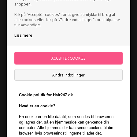
shoppen.
Klik på "Acceptér cookies" for at give samtykke til brug af
alle cookies eller klik på "Ændre indstillinger" for at tilpasse
til nødvendige.
Læs mere
Kevin Murphy Angel Rinse 250ml
Mærker
»
Kevin Murphy
Brand:
Kevin Murphy
Ændre indstillinger
238,00
DKK
Cookie politik for Hair247.dk
-
+
Hvad er en cookie?
På lager
- Leveringstid 1-2 dage
En cookie er en lille datafil, som sendes til browseren
og lagres der, så en hjemmeside kan genkende din
Du får
12 DKK
til dit næste køb når du køber denne vare -
Vis
computer. Alle hjemmesider kan sende cookies til din
min konto
browser, hvis browserindstillingerne tillader det.