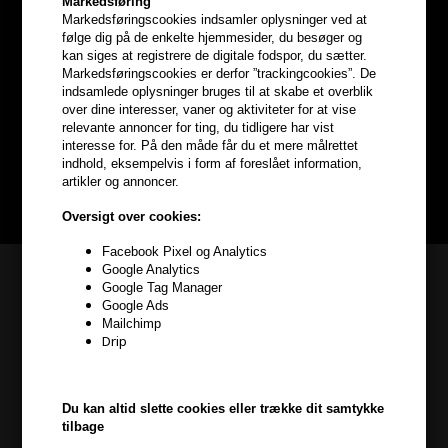
Markedsføring
Markedsføringscookies indsamler oplysninger ved at
følge dig på de enkelte hjemmesider, du besøger og
Optjen
5% bonuskroner
på
kan siges at registrere de digitale fodspor, du sætter.
Markedsføringscookies er derfor ”trackingcookies”. De
hele din ordre
indsamlede oplysninger bruges til at skabe et overblik
over dine interesser, vaner og aktiviteter for at vise
relevante annoncer for ting, du tidligere har vist
Bliv helt gratis en del af vores kundeklub og optjen rabatter når du
interesse for. På den måde får du et mere målrettet
handler
indhold, eksempelvis i form af foreslået information,
artikler og annoncer.
BLIV GRATIS MEDLEM HER
Oversigt over cookies:
Facebook Pixel og Analytics
Google Analytics
Kundeservice
Google Tag Manager
Google Ads
HAIR247
Mailchimp
Frisenborgvej 6A
Drip
7800 Skive
CVR: 44874253
Du kan altid slette cookies eller trække dit samtykke
kundeservice@hair247.dk
tilbage
Tlf. 23839799 (hverdage 9-14)