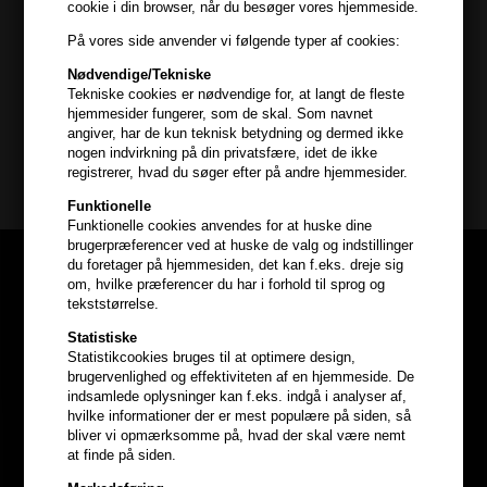
- Ryst beholderen grundigt inden brug
cookie i din browser, når du besøger vores hjemmeside.
- Sprayes i tørt hår, helt nede ved hårrødderne
På vores side anvender vi følgende typer af cookies:
Kevin Murphy
- massér ind i hovedbunden eller børst håret igennem
Nødvendige/Tekniske
- Sæt frisuren som du ønsker.
Mængderabat
Tekniske cookies er nødvendige for, at langt de fleste
hjemmesider fungerer, som de skal. Som navnet
Indhold : 250ml
20% rabat ved køb af 2 stk
angiver, har de kun teknisk betydning og dermed ikke
nogen indvirkning på din privatsfære, idet de ikke
30% rabat ved køb af 3 eller flere
Kevin Murphy
registrerer, hvad du søger efter på andre hjemmesider.
(Gælder ikke duo-sæt, sæt, sampakker,
Funktionelle
1000ml samt produkter mærket med
Funktionelle cookies anvendes for at huske dine
"Hair247pris")
brugerpræferencer ved at huske de valg og indstillinger
du foretager på hjemmesiden, det kan f.eks. dreje sig
om, hvilke præferencer du har i forhold til sprog og
tekststørrelse.
Statistiske
Statistikcookies bruges til at optimere design,
brugervenlighed og effektiviteten af en hjemmeside. De
indsamlede oplysninger kan f.eks. indgå i analyser af,
hvilke informationer der er mest populære på siden, så
bliver vi opmærksomme på, hvad der skal være nemt
at finde på siden.