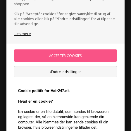
shoppen.
Klik på "Acceptér cookies" for at give samtykke til brug af
alle cookies eller klik på "Ændre indstillinger" for at tilpasse
til nødvendige.
Læs mere
Kevin Murphy Doo Over 250ml
Mærker
»
Kevin Murphy
Brand:
Kevin Murphy
Ændre indstillinger
238,00
DKK
Cookie politik for Hair247.dk
-
+
Hvad er en cookie?
På lager
- Leveringstid 1-2 dage
En cookie er en lille datafil, som sendes til browseren
og lagres der, så en hjemmeside kan genkende din
Du får
12 DKK
til dit næste køb når du køber denne vare -
Vis
computer. Alle hjemmesider kan sende cookies til din
min konto
browser, hvis browserindstillingerne tillader det.