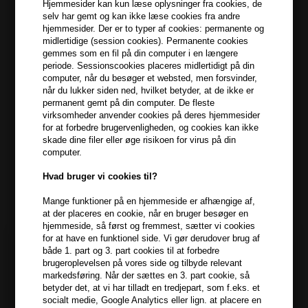
Hjemmesider kan kun læse oplysninger fra cookies, de
selv har gemt og kan ikke læse cookies fra andre
399,10 DKK FRA GRATIS FRAGT
399.1 DKK
hjemmesider. Der er to typer af cookies: permanente og
midlertidige (session cookies). Permanente cookies
gemmes som en fil på din computer i en længere
periode. Sessionscookies placeres midlertidigt på din
Beskrivelse
Anmeldelser
Fabrikant
computer, når du besøger et websted, men forsvinder,
når du lukker siden ned, hvilket betyder, at de ikke er
permanent gemt på din computer. De fleste
Kevin Murphy Doo Over Dry Powder Finishing Hairspray er en
virksomheder anvender cookies på deres hjemmesider
pulver hairspray, der giver godt, men flexibelt hold samt volumen.
for at forbedre brugervenligheden, og cookies kan ikke
skade dine filer eller øge risikoen for virus på din
Kevin Murphy Doo Over egenskaber
computer.
Sprayen indeholder blandt andet Tapioca stivelse, som blødgør
Hvad bruger vi cookies til?
håret og giver vedvarende volume og fylde i håret. Samtidig
fjerner den overskydende olie fra hår og hovedbund.
Mange funktioner på en hjemmeside er afhængige af,
at der placeres en cookie, når en bruger besøger en
hjemmeside, så først og fremmest, sætter vi cookies
Kevin Murphy Doo Over indeholder også patchouli olie, der
for at have en funktionel side. Vi gør derudover brug af
stimulerer hår og hovedbund og kan virke forebyggende på skæl.
både 1. part og 3. part cookies til at forbedre
Fri for parabener.
brugeroplevelsen på vores side og tilbyde relevant
markedsføring. Når der sættes en 3. part cookie, så
betyder det, at vi har tilladt en tredjepart, som f.eks. et
Du anvender Kevin Murphy Doo Over Spray sådan
socialt medie, Google Analytics eller lign. at placere en