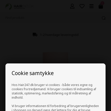
0
1-2 hverdage leveringstid
Cookie samtykke
Hos Hair247.dk bruger vi cookies - både vores egne og
cookies fra tredjemand. Vi bruger cookies til indsamling af
statistik, optimering, markedsføring og til målretning af
indhold.
Vi bruger informationen til forbedring af brugervenligheden
i shoppen og derved gøre det lettere for dig at bruge