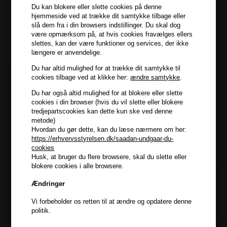
Du kan blokere eller slette cookies på denne
hjemmeside ved at trække dit samtykke tilbage eller
Modtag tilbud mm
slå dem fra i din browsers indstillinger. Du skal dog
være opmærksom på, at hvis cookies fravælges ellers
slettes, kan der være funktioner og services, der ikke
Tilmeld dig nyhedsbrev - du kan altid afmelde det igen.
længere er anvendelige.
Navn
Du har altid mulighed for at trække dit samtykke til
cookies tilbage ved at klikke her:
ændre samtykke
.
E-mail
Du har også altid mulighed for at blokere eller slette
cookies i din browser (hvis du vil slette eller blokere
tredjepartscookies kan dette kun ske ved denne
TILMELD
metode)
Hvordan du gør dette, kan du læse nærmere om her:
Consent
Jeg accepterer vilkår og betingelser.
https://erhvervsstyrelsen.dk/saadan-undgaar-du-
cookies
Læs mere her
Husk, at bruger du flere browsere, skal du slette eller
Husk at vi har
blokere cookies i alle browsere.
Tilmeld dig nyhedsbrevet
Gratis fragt til ved køb over 399 kr på udvalgte fragtformer
Ændringer
Vi sender samme hverdag ved bestilling inden kl 14:45
Vi forbeholder os retten til at ændre og opdatere denne
356 dages returret
Og modtag nyheder, eksklusive tilbud og rabatter
politik.
direkte i din indbakke.
+9600 anmeldelser på Trustpilot , 4.9 Rating