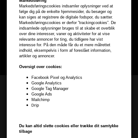
Markedsføring
Markedsføringscookies indsamler oplysninger ved at
følge dig på de enkelte hjemmesider, du besøger og
Optjen
5% bonuskroner
på
kan siges at registrere de digitale fodspor, du sætter.
Markedsføringscookies er derfor ”trackingcookies”. De
hele din ordre
indsamlede oplysninger bruges til at skabe et overblik
over dine interesser, vaner og aktiviteter for at vise
relevante annoncer for ting, du tidligere har vist
Bliv helt gratis en del af vores kundeklub og optjen rabatter når du
interesse for. På den måde får du et mere målrettet
handler
indhold, eksempelvis i form af foreslået information,
artikler og annoncer.
BLIV GRATIS MEDLEM HER
Oversigt over cookies:
Facebook Pixel og Analytics
Google Analytics
Kundeservice
Google Tag Manager
Google Ads
HAIR247
Mailchimp
Frisenborgvej 6A
Drip
7800 Skive
CVR: 44874253
Du kan altid slette cookies eller trække dit samtykke
kundeservice@hair247.dk
tilbage
Tlf. 23839799 (hverdage 9-14)