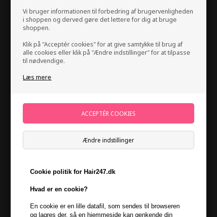
Vi bruger informationen til forbedring af brugervenligheden
i shoppen og derved gøre det lettere for dig at bruge
shoppen.
Klik på "Acceptér cookies" for at give samtykke til brug af
alle cookies eller klik på "Ændre indstillinger" for at tilpasse
til nødvendige.
Læs mere
Kevin Murphy Killer.Twirls 150ml
Mærker
»
Kevin Murphy
Brand:
Kevin Murphy
268,00
DKK
Ændre indstillinger
-
+
Cookie politik for Hair247.dk
På lager
- Leveringstid 1-2 dage
Hvad er en cookie?
Du får
13 DKK
til dit næste køb når du køber denne vare -
Vis
En cookie er en lille datafil, som sendes til browseren
min konto
og lagres der, så en hjemmeside kan genkende din