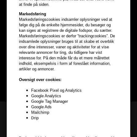
at finde på siden.
Markedsføring
Markedsføringscookies indsamler oplysninger ved at
følge dig på de enkelte hjemmesider, du besøger og
kan siges at registrere de digitale fodspor, du sætter.
Markedsføringscookies er derfor ”trackingcookies”. De
indsamlede oplysninger bruges til at skabe et overblik
Optjen
5% bonuskroner
på
over dine interesser, vaner og aktiviteter for at vise
relevante annoncer for ting, du tidligere har vist
hele din ordre
interesse for. På den måde får du et mere målrettet
indhold, eksempelvis i form af foreslået information,
artikler og annoncer.
Bliv helt gratis en del af vores kundeklub og optjen rabatter når du
handler
Oversigt over cookies:
BLIV GRATIS MEDLEM HER
Facebook Pixel og Analytics
Google Analytics
Google Tag Manager
Google Ads
Kundeservice
Mailchimp
Drip
HAIR247
Frisenborgvej 6A