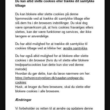
7800 Skive
Du kan altid slette cookies eller trække dit samtykke
tilbage
CVR: 44874253
kundeservice@hair247.dk
Du kan blokere eller slette cookies på denne
hjemmeside ved at trække dit samtykke tilbage eller
Tlf. 23839799 (hverdage 9-14)
slå dem fra i din browsers indstillinger. Du skal dog
være opmærksom på, at hvis cookies fravælges ellers
slettes, kan der være funktioner og services, der ikke
Modtag tilbud mm
længere er anvendelige.
Tilmeld dig nyhedsbrev - du kan altid afmelde det igen.
Du har altid mulighed for at trække dit samtykke til
cookies tilbage ved at klikke her:
ændre samtykke
.
Navn
Du har også altid mulighed for at blokere eller slette
cookies i din browser (hvis du vil slette eller blokere
E-mail
tredjepartscookies kan dette kun ske ved denne
metode)
Hvordan du gør dette, kan du læse nærmere om her:
TILMELD
https://erhvervsstyrelsen.dk/saadan-undgaar-du-
cookies
Consent
Husk, at bruger du flere browsere, skal du slette eller
Jeg accepterer vilkår og betingelser.
blokere cookies i alle browsere.
Læs mere her
Ændringer
Husk at vi har
Vi forbeholder os retten til at ændre og opdatere denne