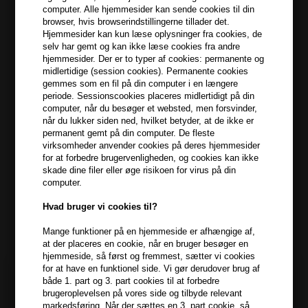
computer. Alle hjemmesider kan sende cookies til din
browser, hvis browserindstillingerne tillader det.
399,10 DKK FRA GRATIS FRAGT
399.1 DKK
Hjemmesider kan kun læse oplysninger fra cookies, de
selv har gemt og kan ikke læse cookies fra andre
hjemmesider. Der er to typer af cookies: permanente og
Beskrivelse
Anmeldelser
Fabrikant
midlertidige (session cookies). Permanente cookies
gemmes som en fil på din computer i en længere
periode. Sessionscookies placeres midlertidigt på din
Kevin Murphy Killer.Twirls Nourishing Curl Refining Air-dry Creme
computer, når du besøger et websted, men forsvinder,
er en Leave-in stylingcreme, der hjælper med at definere, mens
når du lukker siden ned, hvilket betyder, at de ikke er
permanent gemt på din computer. De fleste
håret holdes fugtet og beskyttet mod fugt og tilføjer glans.
virksomheder anvender cookies på deres hjemmesider
for at forbedre brugervenligheden, og cookies kan ikke
Egenskaber
skade dine filer eller øge risikoen for virus på din
computer.
Kevin Murphy Killer.Twirls definerer, forstærker og og giver tekstur
til naturligt krøllet eller permanentet hår.
Hvad bruger vi cookies til?
- Giver fugt og pleje
Mange funktioner på en hjemmeside er afhængige af,
at der placeres en cookie, når en bruger besøger en
- Giver tekstur
hjemmeside, så først og fremmest, sætter vi cookies
- Glans
for at have en funktionel side. Vi gør derudover brug af
- Forstærker og definerer krøller i både naturlige og
både 1. part og 3. part cookies til at forbedre
permanentede krøller
brugeroplevelsen på vores side og tilbyde relevant
markedsføring. Når der sættes en 3. part cookie, så
- Giver bløde krøller