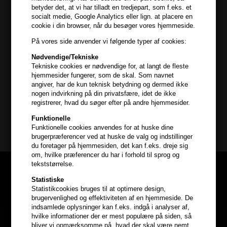
betyder det, at vi har tilladt en tredjepart, som f.eks. et
- Styrker håret
socialt medie, Google Analytics eller lign. at placere en
- Kan bruges i farvebehandlet hår
cookie i din browser, når du besøger vores hjemmeside.
- Vegansk og fri for parabener
På vores side anvender vi følgende typer af cookies:
Kevin Murphy
Anvendelse
Nødvendige/Tekniske
Mængderabat
Tekniske cookies er nødvendige for, at langt de fleste
- Påfør en lille mængde i håndklædetørt eller fugtigt hår
hjemmesider fungerer, som de skal. Som navnet
- Kram ind i håret for at aktivere krøllet
20% rabat ved køb af 2 stk
angiver, har de kun teknisk betydning og dermed ikke
nogen indvirkning på din privatsfære, idet de ikke
30% rabat ved køb af 3 eller flere
Størrelse: 150ml
registrerer, hvad du søger efter på andre hjemmesider.
(Gælder ikke duo-sæt, sæt, sampakker,
Funktionelle
1000ml samt produkter mærket med
Kevin Murphy
Funktionelle cookies anvendes for at huske dine
"Hair247pris")
brugerpræferencer ved at huske de valg og indstillinger
du foretager på hjemmesiden, det kan f.eks. dreje sig
om, hvilke præferencer du har i forhold til sprog og
tekststørrelse.
Statistiske
Statistikcookies bruges til at optimere design,
brugervenlighed og effektiviteten af en hjemmeside. De
indsamlede oplysninger kan f.eks. indgå i analyser af,
hvilke informationer der er mest populære på siden, så
bliver vi opmærksomme på, hvad der skal være nemt