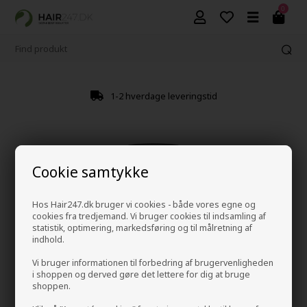
0
1-2 hverdage leveringstid
Cookie samtykke
Hos Hair247.dk bruger vi cookies - både vores egne og
cookies fra tredjemand. Vi bruger cookies til indsamling af
statistik, optimering, markedsføring og til målretning af
indhold.
Vi bruger informationen til forbedring af brugervenligheden
i shoppen og derved gøre det lettere for dig at bruge
shoppen.