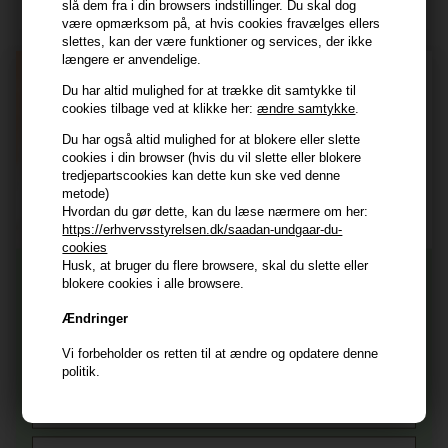
slå dem fra i din browsers indstillinger. Du skal dog
være opmærksom på, at hvis cookies fravælges ellers
Navn
slettes, kan der være funktioner og services, der ikke
længere er anvendelige.
E-mail
Du har altid mulighed for at trække dit samtykke til
cookies tilbage ved at klikke her:
ændre samtykke
.
TILMELD
Du har også altid mulighed for at blokere eller slette
cookies i din browser (hvis du vil slette eller blokere
tredjepartscookies kan dette kun ske ved denne
Consent
Jeg accepterer vilkår og betingelser.
metode)
Læs mere her
Hvordan du gør dette, kan du læse nærmere om her:
https://erhvervsstyrelsen.dk/saadan-undgaar-du-
Husk at vi har
cookies
Husk, at bruger du flere browsere, skal du slette eller
Tilmeld dig nyhedsbrevet
Gratis fragt til ved køb over 399 kr på udvalgte fragtformer
blokere cookies i alle browsere.
Vi sender samme hverdag ved bestilling inden kl 14:45
Ændringer
356 dages returret
Og modtag nyheder, eksklusive tilbud og rabatter
direkte i din indbakke.
+9600 anmeldelser på Trustpilot , 4.9 Rating
Vi forbeholder os retten til at ændre og opdatere denne
politik.
Vi er E-mærket - Din sikkerhed
Fornavn
E-mail