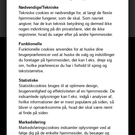
Nødvendige/Tekniske
Indhold: 250 ml
Tekniske cookies er nødvendige for, at langt de fleste
hjemmesider fungerer, som de skal. Som navnet
KMS California
angiver, har de kun teknisk betydning og dermed ikke
nogen indvirkning på din privatsfære, idet de ikke
registrerer, hvad du søger efter på andre hjemmesider.
Funktionelle
Funktionelle cookies anvendes for at huske dine
brugerpræferencer ved at huske de valg og indstillinger
du foretager på hjemmesiden, det kan f.eks. dreje sig
om, hvilke præferencer du har i forhold til sprog og
tekststørrelse.
Statistiske
Statistikcookies bruges til at optimere design,
brugervenlighed og effektiviteten af en hjemmeside. De
indsamlede oplysninger kan f.eks. indgå i analyser af,
hvilke informationer der er mest populære på siden, så
bliver vi opmærksomme på, hvad der skal være nemt
at finde på siden.
Markedsføring
Optjen
5% bonuskroner
på
Markedsføringscookies indsamler oplysninger ved at
følge dig på de enkelte hjemmesider, du besøger og