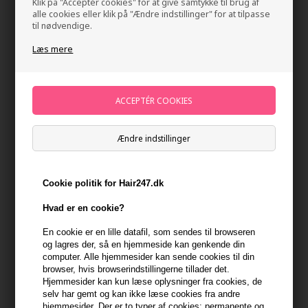
Klik på "Acceptér cookies" for at give samtykke til brug af
alle cookies eller klik på "Ændre indstillinger" for at tilpasse
til nødvendige.
Læs mere
KMS ColorVitality Blonde Conditioner 250 ml
Ændre indstillinger
Mærker
»
KMS
Brand:
KMS
148,00
DKK
Cookie politik for Hair247.dk
Hvad er en cookie?
-
+
En cookie er en lille datafil, som sendes til browseren
og lagres der, så en hjemmeside kan genkende din
På lager
- Leveringstid 1-2 dage
computer. Alle hjemmesider kan sende cookies til din
browser, hvis browserindstillingerne tillader det.
Hjemmesider kan kun læse oplysninger fra cookies, de
Du får
7 DKK
til dit næste køb når du køber denne vare -
Vis
selv har gemt og kan ikke læse cookies fra andre
min konto
hjemmesider. Der er to typer af cookies: permanente og