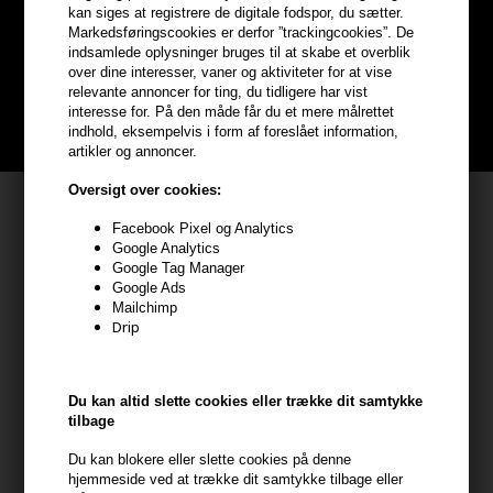
hele din ordre
kan siges at registrere de digitale fodspor, du sætter.
Markedsføringscookies er derfor ”trackingcookies”. De
indsamlede oplysninger bruges til at skabe et overblik
Bliv helt gratis en del af vores kundeklub og optjen rabatter når du
over dine interesser, vaner og aktiviteter for at vise
handler
relevante annoncer for ting, du tidligere har vist
interesse for. På den måde får du et mere målrettet
BLIV GRATIS MEDLEM HER
indhold, eksempelvis i form af foreslået information,
artikler og annoncer.
Oversigt over cookies:
Kundeservice
Facebook Pixel og Analytics
HAIR247
Google Analytics
Google Tag Manager
Frisenborgvej 6A
Google Ads
7800 Skive
Mailchimp
Drip
CVR: 44874253
kundeservice@hair247.dk
Tlf. 23839799 (hverdage 9-14)
Du kan altid slette cookies eller trække dit samtykke
tilbage
Modtag tilbud mm
Du kan blokere eller slette cookies på denne
hjemmeside ved at trække dit samtykke tilbage eller
Tilmeld dig nyhedsbrev - du kan altid afmelde det igen.