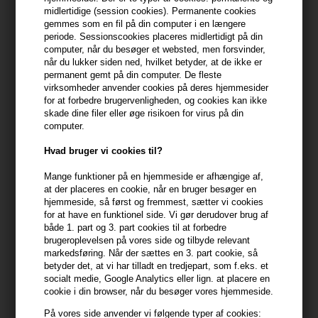
midlertidige (session cookies). Permanente cookies
gemmes som en fil på din computer i en længere
399,10 DKK FRA GRATIS FRAGT
399.1 DKK
periode. Sessionscookies placeres midlertidigt på din
computer, når du besøger et websted, men forsvinder,
når du lukker siden ned, hvilket betyder, at de ikke er
Beskrivelse
Anmeldelser
Fabrikant
permanent gemt på din computer. De fleste
virksomheder anvender cookies på deres hjemmesider
for at forbedre brugervenligheden, og cookies kan ikke
KMS ColorVitality Blonde Conditioner er en balsam til dig med
skade dine filer eller øge risikoen for virus på din
blond hår.
computer.
Hvad bruger vi cookies til?
Egenskaber
ColorVitality Blonde Conditioner fra KMS fremhæver de blonde
Mange funktioner på en hjemmeside er afhængige af,
at der placeres en cookie, når en bruger besøger en
nuancer i dit hår og modvirker de gule toner I lysnet, stribet,
hjemmeside, så først og fremmest, sætter vi cookies
naturligt blondt, gråt eller hvidt hår efter blot én anvendelse. Den
for at have en funktionel side. Vi gør derudover brug af
er med til at give fugt og reparerer skader.
både 1. part og 3. part cookies til at forbedre
brugeroplevelsen på vores side og tilbyde relevant
Anvendelse
markedsføring. Når der sættes en 3. part cookie, så
betyder det, at vi har tilladt en tredjepart, som f.eks. et
KMS ColorVitality Blonde Conditioner er til alle hårtyper. Påfør
socialt medie, Google Analytics eller lign. at placere en
conditioner i nyvasket hår, lad den virke I 2 minutter og skyl
cookie i din browser, når du besøger vores hjemmeside.
herefter grundigt igennem.
På vores side anvender vi følgende typer af cookies: