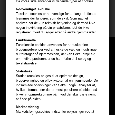
- Skyl grundigt
På vores side anvender vi følgende typer af cookies:
Nødvendige/Tekniske
Indhold: 750ml
Tekniske cookies er nødvendige for, at langt de fleste
hjemmesider fungerer, som de skal. Som navnet
angiver, har de kun teknisk betydning og dermed ikke
KMS California
nogen indvirkning på din privatsfære, idet de ikke
registrerer, hvad du søger efter på andre hjemmesider.
Funktionelle
Funktionelle cookies anvendes for at huske dine
brugerpræferencer ved at huske de valg og indstillinger
du foretager på hjemmesiden, det kan f.eks. dreje sig
om, hvilke præferencer du har i forhold til sprog og
tekststørrelse.
Statistiske
Statistikcookies bruges til at optimere design,
brugervenlighed og effektiviteten af en hjemmeside. De
indsamlede oplysninger kan f.eks. indgå i analyser af,
hvilke informationer der er mest populære på siden, så
bliver vi opmærksomme på, hvad der skal være nemt
at finde på siden.
Markedsføring
Optjen
5% bonuskroner
på
Markedsføringscookies indsamler oplysninger ved at