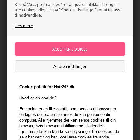
Klik på "Acceptér cookies" for at give samtykke til brug af
alle cookies eller klik på "Ændre indstillinger" for at tilpasse
til nødvendige.
Læs mere
KMS MoistRepair Shampoo 750ml
Ændre indstillinger
Mærker
»
KMS
Brand:
KMS
298,00
DKK
Cookie politik for Hair247.dk
Hvad er en cookie?
-
+
En cookie er en lille datafil, som sendes til browseren
og lagres der, så en hjemmeside kan genkende din
På lager
- Leveringstid 1-2 dage
computer. Alle hjemmesider kan sende cookies til din
browser, hvis browserindstillingerne tillader det.
Du får
15 DKK
til dit næste køb når du køber denne vare -
Vis
Hjemmesider kan kun læse oplysninger fra cookies, de
min konto
selv har gemt og kan ikke læse cookies fra andre