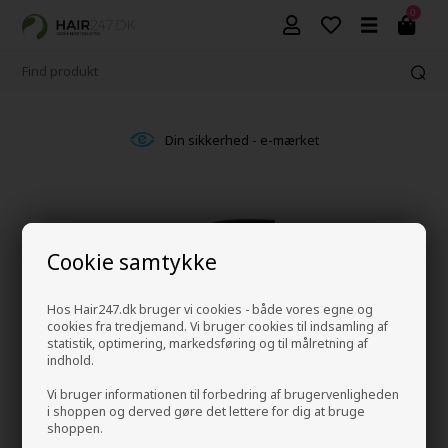
0
Din sikkerhed - e-mærket
Cookie samtykke
Hos Hair247.dk bruger vi cookies - både vores egne og
cookies fra tredjemand. Vi bruger cookies til indsamling af
statistik, optimering, markedsføring og til målretning af
indhold.
Vi bruger informationen til forbedring af brugervenligheden
i shoppen og derved gøre det lettere for dig at bruge
shoppen.