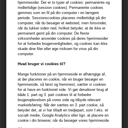
hjemmesider. Der er to typer af cookies: permanente og
midlertidige (session cookies). Permanente cookies
399,10 DKK FRA GRATIS FRAGT
399.1 DKK
gemmes som en fil på din computer i en længere
periode. Sessionscookies placeres midlertidigt på din
computer, når du besøger et websted, men forsvinder,
når du lukker siden ned, hvilket betyder, at de ikke er
Beskrivelse
Anmeldelser
Fabrikant
permanent gemt på din computer. De fleste
virksomheder anvender cookies på deres hjemmesider
KMS California MoistRepair Shampoo er en fugtende og
for at forbedre brugervenligheden, og cookies kan ikke
skade dine filer eller øge risikoen for virus på din
genopbyggende shampoo til tørt, stresset og skadet/ødelagt hår.
computer.
Egenskaber
Hvad bruger vi cookies til?
- God til tørt og skadet hår
Mange funktioner på en hjemmeside er afhængige af,
- Fugter og reparerer
at der placeres en cookie, når en bruger besøger en
- Giver blødt hår
hjemmeside, så først og fremmest, sætter vi cookies
- Håret repareres indefra
for at have en funktionel side. Vi gør derudover brug af
både 1. part og 3. part cookies til at forbedre
- Uden parabener.
brugeroplevelsen på vores side og tilbyde relevant
markedsføring. Når der sættes en 3. part cookie, så
Anvendelse
betyder det, at vi har tilladt en tredjepart, som f.eks. et
socialt medie, Google Analytics eller lign. at placere en
- Anvend i vådt hår
cookie i din browser, når du besøger vores hjemmeside.
- Fordel i håret