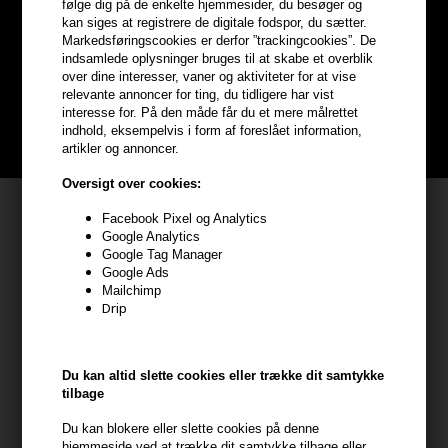
følge dig på de enkelte hjemmesider, du besøger og
kan siges at registrere de digitale fodspor, du sætter.
hele din ordre
Markedsføringscookies er derfor ”trackingcookies”. De
indsamlede oplysninger bruges til at skabe et overblik
over dine interesser, vaner og aktiviteter for at vise
Bliv helt gratis en del af vores kundeklub og optjen rabatter når du
relevante annoncer for ting, du tidligere har vist
handler
interesse for. På den måde får du et mere målrettet
indhold, eksempelvis i form af foreslået information,
BLIV GRATIS MEDLEM HER
artikler og annoncer.
Oversigt over cookies:
Kundeservice
Facebook Pixel og Analytics
Google Analytics
HAIR247
Google Tag Manager
Frisenborgvej 6A
Google Ads
Mailchimp
7800 Skive
Drip
CVR: 44874253
kundeservice@hair247.dk
Du kan altid slette cookies eller trække dit samtykke
Tlf. 23839799 (hverdage 9-14)
tilbage
Du kan blokere eller slette cookies på denne
Modtag tilbud mm
hjemmeside ved at trække dit samtykke tilbage eller