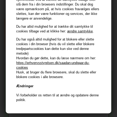
slå dem fra i din browsers indstillinger. Du skal dog
Tilmeld dig nyhedsbrev - du kan altid afmelde det igen.
være opmærksom på, at hvis cookies fravælges ellers
Navn
slettes, kan der være funktioner og services, der ikke
længere er anvendelige.
E-mail
Du har altid mulighed for at trække dit samtykke til
cookies tilbage ved at klikke her:
ændre samtykke
.
Du har også altid mulighed for at blokere eller slette
TILMELD
cookies i din browser (hvis du vil slette eller blokere
tredjepartscookies kan dette kun ske ved denne
Consent
Jeg accepterer vilkår og betingelser.
metode)
Hvordan du gør dette, kan du læse nærmere om her:
Læs mere her
https://erhvervsstyrelsen.dk/saadan-undgaar-du-
Husk at vi har
cookies
Husk, at bruger du flere browsere, skal du slette eller
Tilmeld dig nyhedsbrevet
blokere cookies i alle browsere.
Gratis fragt til ved køb over 399 kr på udvalgte fragtformer
Vi sender samme hverdag ved bestilling inden kl 14:45
Ændringer
356 dages returret
Og modtag nyheder, eksklusive tilbud og rabatter
Vi forbeholder os retten til at ændre og opdatere denne
direkte i din indbakke.
+9600 anmeldelser på Trustpilot , 4.9 Rating
politik.
Vi er E-mærket - Din sikkerhed
Fornavn