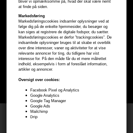
bliver vi opmærksomme på, hvad der skal være nemt
at finde på siden.
Markedsføring
Markedsføringscookies indsamler oplysninger ved at
følge dig på de enkelte hjemmesider, du besøger og
kan siges at registrere de digitale fodspor, du sætter.
Markedsføringscookies er derfor ”trackingcookies”. De
indsamlede oplysninger bruges til at skabe et overblik
Optjen
5% bonuskroner
på
over dine interesser, vaner og aktiviteter for at vise
relevante annoncer for ting, du tidligere har vist
hele din ordre
interesse for. På den måde får du et mere målrettet
indhold, eksempelvis i form af foreslået information,
artikler og annoncer.
Bliv helt gratis en del af vores kundeklub og optjen rabatter når du
handler
Oversigt over cookies:
Facebook Pixel og Analytics
BLIV GRATIS MEDLEM HER
Google Analytics
Google Tag Manager
Google Ads
Mailchimp
Kundeservice
Drip
HAIR247
Frisenborgvej 6A