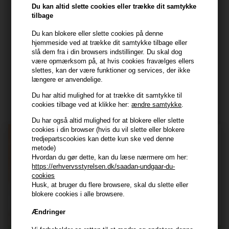
Du kan altid slette cookies eller trække dit samtykke
7800 Skive
tilbage
CVR: 44874253
Du kan blokere eller slette cookies på denne
kundeservice@hair247.dk
hjemmeside ved at trække dit samtykke tilbage eller
Tlf. 23839799 (hverdage 9-14)
slå dem fra i din browsers indstillinger. Du skal dog
være opmærksom på, at hvis cookies fravælges ellers
slettes, kan der være funktioner og services, der ikke
Modtag tilbud mm
længere er anvendelige.
Du har altid mulighed for at trække dit samtykke til
Tilmeld dig nyhedsbrev - du kan altid afmelde det igen.
cookies tilbage ved at klikke her:
ændre samtykke
.
Navn
Du har også altid mulighed for at blokere eller slette
cookies i din browser (hvis du vil slette eller blokere
E-mail
tredjepartscookies kan dette kun ske ved denne
metode)
Hvordan du gør dette, kan du læse nærmere om her:
https://erhvervsstyrelsen.dk/saadan-undgaar-du-
TILMELD
cookies
Husk, at bruger du flere browsere, skal du slette eller
Consent
Jeg accepterer vilkår og betingelser.
blokere cookies i alle browsere.
Læs mere her
Ændringer
Husk at vi har