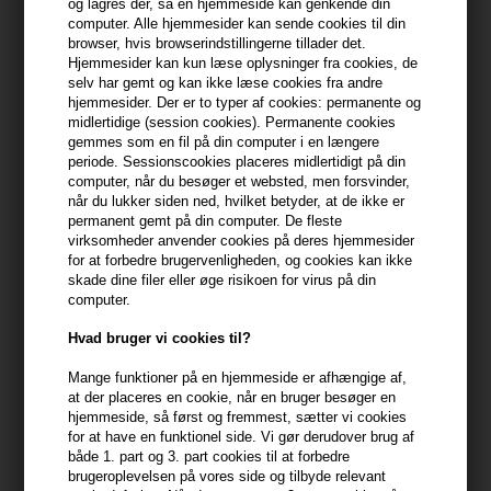
og lagres der, så en hjemmeside kan genkende din
computer. Alle hjemmesider kan sende cookies til din
På lager
- Leveringstid 1-2 dage
browser, hvis browserindstillingerne tillader det.
Hjemmesider kan kun læse oplysninger fra cookies, de
selv har gemt og kan ikke læse cookies fra andre
Du får
8 DKK
til dit næste køb når du køber denne vare -
Vis
hjemmesider. Der er to typer af cookies: permanente og
min konto
midlertidige (session cookies). Permanente cookies
gemmes som en fil på din computer i en længere
periode. Sessionscookies placeres midlertidigt på din
399,10 DKK FRA GRATIS FRAGT
399.1 DKK
computer, når du besøger et websted, men forsvinder,
når du lukker siden ned, hvilket betyder, at de ikke er
permanent gemt på din computer. De fleste
Beskrivelse
Anmeldelser
Fabrikant
virksomheder anvender cookies på deres hjemmesider
for at forbedre brugervenligheden, og cookies kan ikke
skade dine filer eller øge risikoen for virus på din
L'Oréal Professionnel Série Expert Metal Dx Shampoo er en
computer.
professionel shampoo, del af en hårplejeserie som afrenser
metalpartikler.
Hvad bruger vi cookies til?
Mange funktioner på en hjemmeside er afhængige af,
Egenskaber
at der placeres en cookie, når en bruger besøger en
L'Oréal Professionnel Série Expert Metal Dx Shampoo anvendes
hjemmeside, så først og fremmest, sætter vi cookies
for at have en funktionel side. Vi gør derudover brug af
efter alle typer af professionel hårfarvning og blegning. Denne
både 1. part og 3. part cookies til at forbedre
shampoo, som er beriget med Glicoamine og Ionene, afrenser
brugeroplevelsen på vores side og tilbyde relevant
hårfiberen ved at fjerne ophobning af metalpartikler, såsom