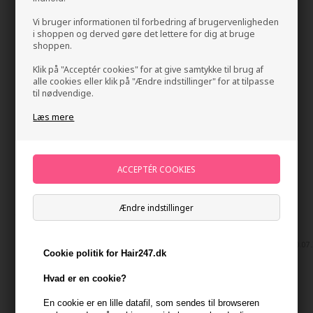
Vi bruger informationen til forbedring af brugervenligheden
i shoppen og derved gøre det lettere for dig at bruge
shoppen.
Klik på "Acceptér cookies" for at give samtykke til brug af
alle cookies eller klik på "Ændre indstillinger" for at tilpasse
til nødvendige.
Læs mere
L'Oréal Pro Serie Expert Metal Dx Shampoo 300ml
Mærker
»
Loreal Serie Expert
Brand:
Loreal Serie Expert
Normalpris: 178,00
160,20
DKK
Ændre indstillinger
Tilbuddet gælder: 30.07.26 - 13.08.26
Tilbuddet gælder: 30.07.
Stykpris ved 2
Normalpris: 168,00
151,20
DKK
Cookie politik for Hair247.dk
Hvad er en cookie?
-
+
En cookie er en lille datafil, som sendes til browseren