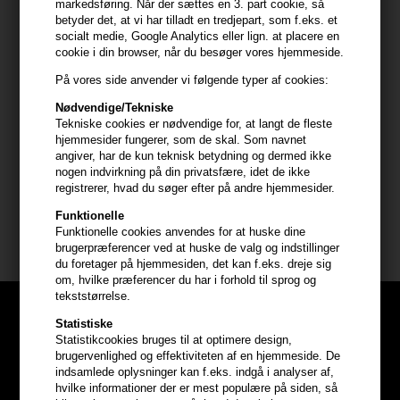
markedsføring. Når der sættes en 3. part cookie, så
kobber*. Håret gendanner sin glans og ser sundt ud.
betyder det, at vi har tilladt en tredjepart, som f.eks. et
socialt medie, Google Analytics eller lign. at placere en
cookie i din browser, når du besøger vores hjemmeside.
Farveresultatet er mere ensartet og nøjagtigt, og det bliver mere
modstandsdygtig overfor hårvask og UV-eksponering**
På vores side anvender vi følgende typer af cookies:
Nødvendige/Tekniske
Serie Expert arbejder på at reducere produkternes
Tekniske cookies er nødvendige for, at langt de fleste
miljøpåvirkning. Redesignet flaske med 95% genanvendt plast &
hjemmesider fungerer, som de skal. Som navnet
lettere emballage.
angiver, har de kun teknisk betydning og dermed ikke
nogen indvirkning på din privatsfære, idet de ikke
registrerer, hvad du søger efter på andre hjemmesider.
Størrelse: 300ml
Funktionelle
Funktionelle cookies anvendes for at huske dine
Loreal Serie Expert
brugerpræferencer ved at huske de valg og indstillinger
du foretager på hjemmesiden, det kan f.eks. dreje sig
om, hvilke præferencer du har i forhold til sprog og
tekststørrelse.
Statistiske
Statistikcookies bruges til at optimere design,
brugervenlighed og effektiviteten af en hjemmeside. De
indsamlede oplysninger kan f.eks. indgå i analyser af,
hvilke informationer der er mest populære på siden, så