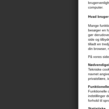
brugervenligh
computer.
Hvad bruger 
Mange funktio
besøger en hj
gør derudover
side og tilby
tilladt en tre
din browser,
På vores side
Nødvendige/
Tekniske cook
navnet angive
privatsfære, 
Funktionelle
Funktionelle 
indstillinger
forhold til sp
Statistiske