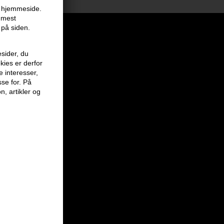
en hjemmeside.
r mest
 på siden.
sider, du
kies er derfor
e interesser,
sse for. På
n, artikler og