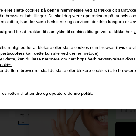
e eller slette cookies på denne hjemmeside ved at trække dit samtykke 
 din browsers indstillinger. Du skal dog være opmærksom på, at hvis co
ers slettes, kan der være funktioner og services, der ikke længere er an
ulighed for at trække dit samtykke til cookies tilbage ved at klikke her:
Modtag tilbud mm
Husk 
tid mulighed for at blokere eller slette cookies i din browser (hvis du vil 
jepartscookies kan dette kun ske ved denne metode)
Tilmeld dig nyhedsbrev - du kan altid afmelde det igen.
Gra
ør dette, kan du læse nærmere om her:
https://erhvervsstyrelsen.dk/s
ookies
Vi 
Navn
r du flere browsere, skal du slette eller blokere cookies i alle browsere
356
E-mail
+96
Og mod
Vi 
 os retten til at ændre og opdatere denne politik.
4)
TILMELD
Fornavn
Consent
Jeg accepterer vilkår og betingelser.
Læs mere her