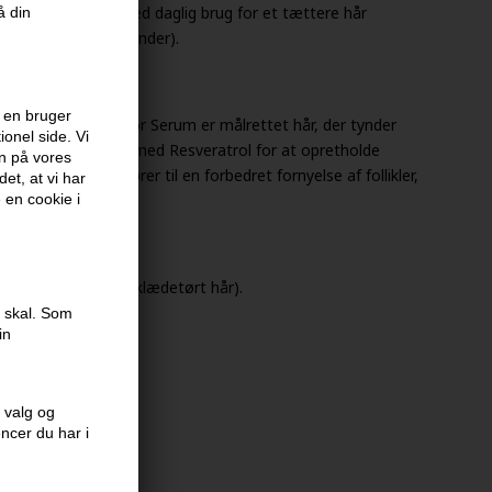
 antallet af hår ved daglig brug for et tættere hår
å din
sk studie med 79 kvinder).
 en bruger
ced Density Activator Serum er målrettet hår, der tynder
onel side. Vi
xydine og beriget med Resveratrol for at opretholde
en på vores
 cyklusser, der fører til en forbedret fornyelse af follikler,
et, at vi har
 tæthed.
e en cookie i
 om aftenen, i håndklædetørt hår).
ektion.
e skal. Som
in
 valg og
encer du har i