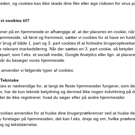
der tynder ud. Denne letvægtsserum øger
eden, og cookies kan ikke skade dine filer eller øge risikoen for virus p
(Resultat efter 6 uger i et Kosmetoklini
vi cookies til?
Egenskaber
ner på en hjemmeside er afhængige af, at der placeres en cookie, når
L'Oréal Pro Serie Expert Serioxyl Advan
emmeside, så først og fremmest, sætter vi cookies for at have en funkti
ud. Den er koncentreret med 5 % Stemo
 brug af både 1. part og 3. part cookies til at forbedre brugeroplevels
stamcellernes funktion og optimere hårets
de relevant markedsføring. Når der sættes en 3. part cookie, så betyder d
der foranlediger en forøgelse af hårets
djepart, som f.eks. et socialt medie, Google Analytics eller lign. at placer
 når du besøger vores hjemmeside.
Anvendelse
 anvender vi følgende typer af cookies:
- Påfør jævnt i hovedbunden (ideelt set
Tekniske
- Del håret i 4 og spray 6 gange i hver s
ies er nødvendige for, at langt de fleste hjemmesider fungerer, som d
r, har de kun teknisk betydning og dermed ikke nogen indvirkning på d
- Massér med fingerspidserne
idet de ikke registrerer, hvad du søger efter på andre hjemmesider.
- Lad sidde i håret
Størrelse: 90ml
cookies anvendes for at huske dine brugerpræferencer ved at huske de
 du foretager på hjemmesiden, det kan f.eks. dreje sig om, hvilke præfer
rog og tekststørrelse.
Loreal Serie Expert