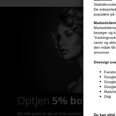
Statistikcook
De indsamlede
populære på s
Markedsføri
Markedsføring
besøger og ka
”trackingcook
vaner og aktiv
den måde får 
annoncer.
Oversigt ove
Faceboo
Google 
Google
Google
Mailch
Optjen
5% bonuskr
Drip
Bliv helt gratis en del af vores kundeklub og optjen rabatt
Du kan altid