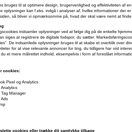
ies bruges til at optimere design, brugervenlighed og effektiviteten af 
 oplysninger kan f.eks. indgå i analyser af, hvilke informationer der e
iden, så bliver vi opmærksomme på, hvad der skal være nemt at finde
ng
scookies indsamler oplysninger ved at følge dig på de enkelte hjemme
n siges at registrere de digitale fodspor, du sætter. Markedsføringscoo
ies”. De indsamlede oplysninger bruges til at skabe et overblik over din
iteter for at vise relevante annoncer for ting, du tidligere har vist intere
du et mere målrettet indhold, eksempelvis i form af foreslået informatio
r cookies:
k Pixel og Analytics
Analytics
 Tag Manager
 Ads
imp
oner
på hele din ordre
er når du handler
 slette cookies eller trække dit samtykke tilbage