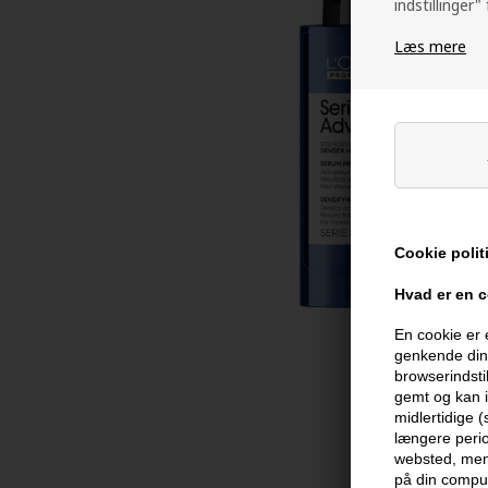
indstillinger"
Læs mere
Cookie polit
Hvad er en 
En cookie er 
genkende din 
browserindsti
gemt og kan i
midlertidige 
længere perio
websted, men 
på din comput