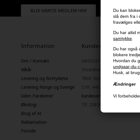
BLIV GRATIS MEDLEM HER
Du kan bloker
slå dem fra i
fravælges ell
Du har altid m
samtykke
.
Information
Kundeservice
Du har også al
blokere tred
Om / Kontakt
HAIR247
Hvordan du g
undgaar-du-c
Vilkår
Frisenborgvej 6A
Husk, at bruge
Levering og fortrydelse
7800 Skive
Ændringer
Levering Norge og Sverige
CVR: 44874253
Uden Parabener
kundeservice@hair247.dk
Vi forbeholder
Økologi
Tlf. 23839799 (hverdage 9-1
Brug af AI
Reklamation
Forside