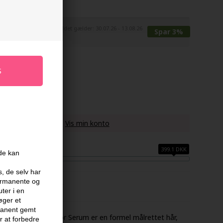
Tilbuddet gælder: 30.07.26 - 13.08.26
295,20
DKK
Spar 3%
u køber denne vare -
Vis min konto
399.1 DKK
ide kan
s, de selv har
permanente og
FABRIKANT
ter i en
øger et
rmanent gemt
ced Density Activator Serum er en formel målrettet hår,
 at forbedre