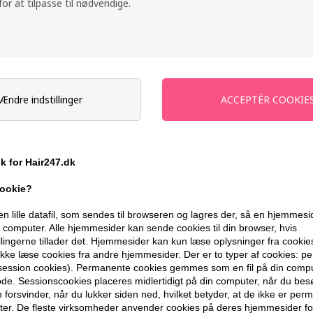
 for at tilpasse til nødvendige.
Tilbuddet gælder: 30.07.26 - 13.08.26
Stykpris ved 2 stk.
Normalpris: 328,00
Ændre indstillinger
-
+
På lager
- Leveringstid 1-2 dage
ik for Hair247.dk
Du får
15 DKK
til dit næste køb når d
cookie?
399,10 DKK FRA GRATIS FRAGT
en lille datafil, som sendes til browseren og lagres der, så en hjemmes
computer. Alle hjemmesider kan sende cookies til din browser, hvis
llingerne tillader det. Hjemmesider kan kun læse oplysninger fra cookie
kke læse cookies fra andre hjemmesider. Der er to typer af cookies: 
BESKRIVELSE
ANMELDELSER
(session cookies). Permanente cookies gemmes som en fil på din compu
de. Sessionscookies placeres midlertidigt på din computer, når du bes
forsvinder, når du lukker siden ned, hvilket betyder, at de ikke er pe
L'Oréal Pro Serie Expert Serioxyl Advan
er. De fleste virksomheder anvender cookies på deres hjemmesider for