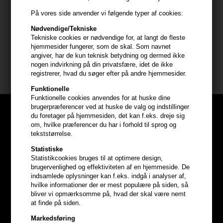
Påfør produktet i håndklædetørt hår og anvend handsker. Lad det
sidde i mindst 3 minutter, alt efter hvordan du ønsker din hårfarve
På vores side anvender vi følgende typer af cookies:
skal være. Skyl herefter dit hår af og afslut med balsam.
Nødvendige/Tekniske
Tekniske cookies er nødvendige for, at langt de fleste
Indhold: 300ml
hjemmesider fungerer, som de skal. Som navnet
angiver, har de kun teknisk betydning og dermed ikke
nogen indvirkning på din privatsfære, idet de ikke
Maria Nila
registrerer, hvad du søger efter på andre hjemmesider.
Funktionelle
Funktionelle cookies anvendes for at huske dine
brugerpræferencer ved at huske de valg og indstillinger
du foretager på hjemmesiden, det kan f.eks. dreje sig
om, hvilke præferencer du har i forhold til sprog og
tekststørrelse.
Statistiske
Statistikcookies bruges til at optimere design,
brugervenlighed og effektiviteten af en hjemmeside. De
indsamlede oplysninger kan f.eks. indgå i analyser af,
hvilke informationer der er mest populære på siden, så
bliver vi opmærksomme på, hvad der skal være nemt
at finde på siden.
Markedsføring