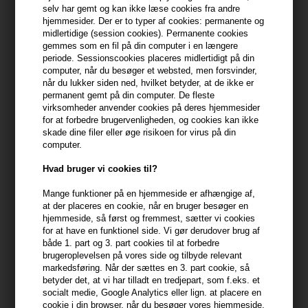
selv har gemt og kan ikke læse cookies fra andre
hjemmesider. Der er to typer af cookies: permanente og
399,10 DKK FRA GRATIS FRAGT
399.1 DKK
midlertidige (session cookies). Permanente cookies
gemmes som en fil på din computer i en længere
periode. Sessionscookies placeres midlertidigt på din
Beskrivelse
Anmeldelser
computer, når du besøger et websted, men forsvinder,
når du lukker siden ned, hvilket betyder, at de ikke er
permanent gemt på din computer. De fleste
Maria Nila Colour Refresh 6.60 Autumn Red
er en nærende hår
virksomheder anvender cookies på deres hjemmesider
kur med indhold af farvepigmenter, der er med til at friske
for at forbedre brugervenligheden, og cookies kan ikke
skade dine filer eller øge risikoen for virus på din
hårfarven op og efterlader den glansfuldt.
computer.
Maria Nila Colour Refresh 6.60 Autumn Red egenskaber
Hvad bruger vi cookies til?
Kuren giver dit hår et fantastisk flot rødt skær i brunt hår. Farven
Mange funktioner på en hjemmeside er afhængige af,
vaskes trinvis ud af håret og holder 4 - 10 hårvaske. Maria Nila 6.60
at der placeres en cookie, når en bruger besøger en
Colour Refresh Autumn Red kan både bruges i enten mørkt eller
hjemmeside, så først og fremmest, sætter vi cookies
lyst hår. Hvis du ønsker at få en lysere farve, så kan du blande den
for at have en funktionel side. Vi gør derudover brug af
både 1. part og 3. part cookies til at forbedre
med White Mix.
brugeroplevelsen på vores side og tilbyde relevant
markedsføring. Når der sættes en 3. part cookie, så
Du anvender Maria Nila Colour Refresh 6.60 Autumn
betyder det, at vi har tilladt en tredjepart, som f.eks. et
Red sådan
socialt medie, Google Analytics eller lign. at placere en
cookie i din browser, når du besøger vores hjemmeside.