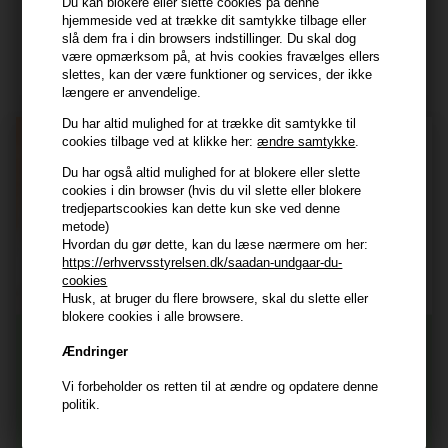
Du kan blokere eller slette cookies på denne
hjemmeside ved at trække dit samtykke tilbage eller
Modtag tilbud mm
slå dem fra i din browsers indstillinger. Du skal dog
være opmærksom på, at hvis cookies fravælges ellers
Tilmeld dig nyhedsbrev - du kan altid afmelde det igen.
slettes, kan der være funktioner og services, der ikke
længere er anvendelige.
Navn
Du har altid mulighed for at trække dit samtykke til
cookies tilbage ved at klikke her:
ændre samtykke
.
E-mail
Du har også altid mulighed for at blokere eller slette
cookies i din browser (hvis du vil slette eller blokere
TILMELD
tredjepartscookies kan dette kun ske ved denne
metode)
Consent
Hvordan du gør dette, kan du læse nærmere om her:
Jeg accepterer vilkår og betingelser.
https://erhvervsstyrelsen.dk/saadan-undgaar-du-
Læs mere her
cookies
Husk, at bruger du flere browsere, skal du slette eller
Husk at vi har
blokere cookies i alle browsere.
Tilmeld dig nyhedsbrevet
Gratis fragt til ved køb over 399 kr på udvalgte fragtformer
Ændringer
Vi sender samme hverdag ved bestilling inden kl 14:45
Vi forbeholder os retten til at ændre og opdatere denne
356 dages returret
Og modtag nyheder, eksklusive tilbud og rabatter
politik.
direkte i din indbakke.
+9600 anmeldelser på Trustpilot , 4.9 Rating
Vi er E-mærket - Din sikkerhed