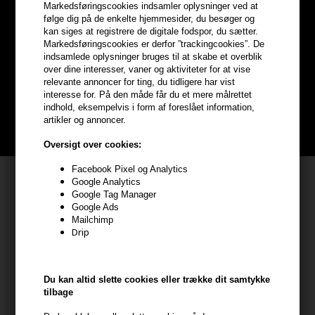
Markedsføringscookies indsamler oplysninger ved at
følge dig på de enkelte hjemmesider, du besøger og
Optjen
5% bonuskroner
på
kan siges at registrere de digitale fodspor, du sætter.
Markedsføringscookies er derfor ”trackingcookies”. De
hele din ordre
indsamlede oplysninger bruges til at skabe et overblik
over dine interesser, vaner og aktiviteter for at vise
relevante annoncer for ting, du tidligere har vist
Bliv helt gratis en del af vores kundeklub og optjen rabatter når du
interesse for. På den måde får du et mere målrettet
handler
indhold, eksempelvis i form af foreslået information,
artikler og annoncer.
BLIV GRATIS MEDLEM HER
Oversigt over cookies:
Facebook Pixel og Analytics
Kundeservice
Google Analytics
Google Tag Manager
HAIR247
Google Ads
Mailchimp
Frisenborgvej 6A
Drip
7800 Skive
CVR: 44874253
kundeservice@hair247.dk
Du kan altid slette cookies eller trække dit samtykke
tilbage
Tlf. 23839799 (hverdage 9-14)