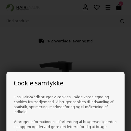
0
1-2 hverdage leveringstid
Cookie samtykke
Hos Hair247.dk bruger vi cookies - både vores egne og
cookies fra tredjemand. Vi bruger cookies til indsamling af
statistik, optimering, markedsføring og til målretning af
indhold.
Vi bruger informationen til forbedring af brugervenligheden
i shoppen og derved gøre det lettere for dig at bruge