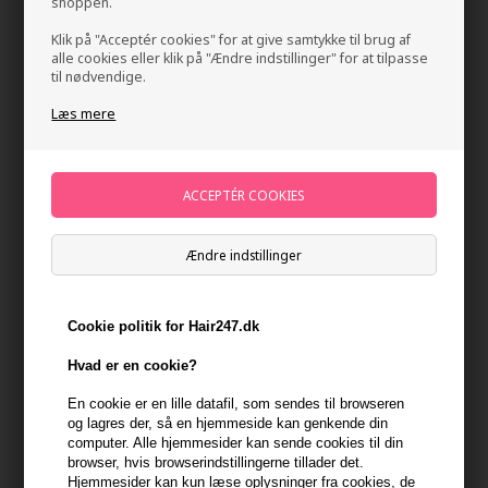
shoppen.
Klik på "Acceptér cookies" for at give samtykke til brug af
alle cookies eller klik på "Ændre indstillinger" for at tilpasse
til nødvendige.
Læs mere
Maria Nila Colour Refresh 6.60 Autumn Red 300ml
Mærker
»
Maria Nila
Brand:
Maria Nila
Ændre indstillinger
235,00
DKK
Cookie politik for Hair247.dk
-
+
Hvad er en cookie?
På lager
- Leveringstid 1-2 dage
En cookie er en lille datafil, som sendes til browseren
og lagres der, så en hjemmeside kan genkende din
computer. Alle hjemmesider kan sende cookies til din
Du får
12 DKK
til dit næste køb når du køber denne vare -
Vis
browser, hvis browserindstillingerne tillader det.
min konto
Hjemmesider kan kun læse oplysninger fra cookies, de