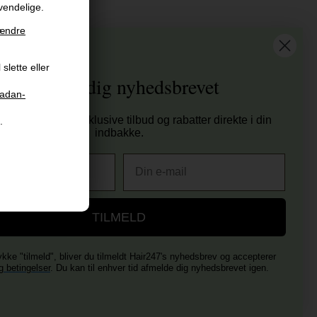
vendelige.
at vi har
ændre
tis fragt til ved køb over 399 kr på udvalgte fragtformer
slette eller
sender samme hverdag ved bestilling inden kl 14:45
Tilmeld dig nyhedsbrevet
 dages returret
aadan-
00 anmeldelser på Trustpilot , 4.9 Rating
tag nyheder, eksklusive tilbud og rabatter direkte i din
.
er E-mærket - Din sikkerhed
indbakke.
E-mail
TILMELD
ykke "tilmeld", bliver du tilmeldt Hair247's nyhedsbrev og accepterer
g betingelser
. Du kan til enhver tid afmelde dig nyhedsbrevet igen.