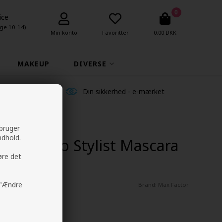
0
ice
ge 10-14)
Min konto
Favoritter
0,00 DKK
MAKEUP
DIVERSE
ldelser
Din sikkerhed - e-mærket
 bruger
ndhold.
lorie Pro Stylist Mascara
øre det
å "Ændre
Brand:
Max Factor