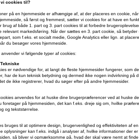
vi cookies til?
Produktegenskaber
ner på en hjemmeside er afhængige af, at der placeres en cookie, når
• Sort/brun farve for et blødere, mere na
emmeside, så først og fremmest, sætter vi cookies for at have en funkti
• Op til 3x mere volumen end uden mas
 brug af både 1. part og 3. part cookies til at forbedre brugeroplevels
• Stylingbørste der fanger selv de minds
de relevant markedsføring. Når der sættes en 3. part cookie, så betyder d
• Klumper ikke og giver jævnt resultat
djepart, som f.eks. et socialt medie, Google Analytics eller lign. at placer
• Velegnet til følsomme øjne og kontak
 når du besøger vores hjemmeside.
 anvender vi følgende typer af cookies:
Brug produktet sådan
Tekniske
Påfør mascaraen fra vippernes rod og o
ies er nødvendige for, at langt de fleste hjemmesider fungerer, som d
adskille og definere. Gentag for mere 
r, har de kun teknisk betydning og dermed ikke nogen indvirkning på d
aftagning ved dagens afslutning.
idet de ikke registrerer, hvad du søger efter på andre hjemmesider.
Størrelse: 9 ml
cookies anvendes for at huske dine brugerpræferencer ved at huske de
 du foretager på hjemmesiden, det kan f.eks. dreje sig om, hvilke præfer
rog og tekststørrelse.
ies bruges til at optimere design, brugervenlighed og effektiviteten af 
 oplysninger kan f.eks. indgå i analyser af, hvilke informationer der e
iden, så bliver vi opmærksomme på, hvad der skal være nemt at finde