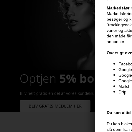
Markedsføri
Markedsføring
besøger og ka
”trackingcook
vaner og aktiv
den måde får 
annoncer.
Oversigt ove
Faceboo
Google 
Optjen
5% bonuskr
Google
Google
Mailch
Drip
Bliv helt gratis en del af vores kundeklub og optjen rabatt
BLIV GRATIS MEDLEM HER
Du kan altid
Du kan bloker
slå dem fra i