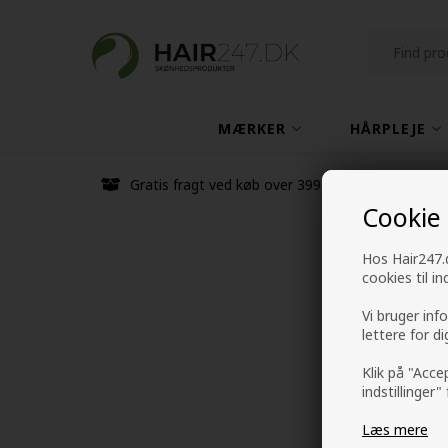
MÆRKER
HÅRPLEJE
Gratis fragt ved køb over 399 kr
Cookie
Hos Hair247.d
cookies til i
Vi bruger inf
lettere for d
Klik på "Acce
indstillinger"
Læs mere