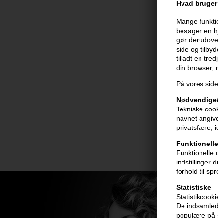
Hvad bruger 
Mange funktio
besøger en hj
gør derudover
side og tilby
tilladt en tre
din browser,
På vores side
Nødvendige/
Tekniske cook
navnet angive
privatsfære, 
Funktionelle
Funktionelle 
indstillinger
forhold til sp
Statistiske
Statistikcook
De indsamlede
populære på s