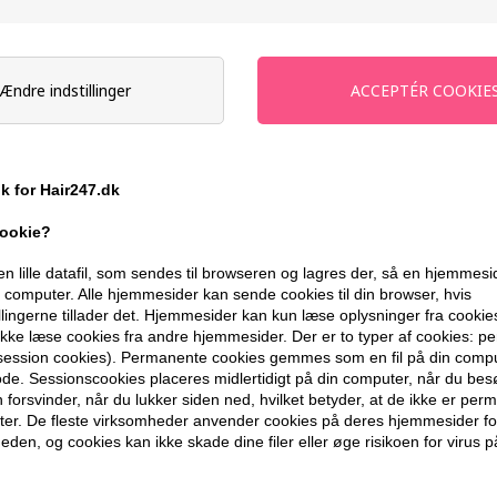
Stykpris ved 2
48,00
DKK
Spar 
Ændre indstillinger
-
+
På lager
- Leveringstid 1-2 dage
ik for Hair247.dk
Du får
2 DKK
til dit næste køb når du
cookie?
399,10 DKK FRA GRATIS FRAGT
en lille datafil, som sendes til browseren og lagres der, så en hjemmes
computer. Alle hjemmesider kan sende cookies til din browser, hvis
llingerne tillader det. Hjemmesider kan kun læse oplysninger fra cookie
kke læse cookies fra andre hjemmesider. Der er to typer af cookies: 
BESKRIVELSE
ANMELDELSER
(session cookies). Permanente cookies gemmes som en fil på din compu
de. Sessionscookies placeres midlertidigt på din computer, når du bes
forsvinder, når du lukker siden ned, hvilket betyder, at de ikke er pe
Max Factor 2000 Calorie Pro Stylist Ma
er. De fleste virksomheder anvender cookies på deres hjemmesider for
eden, og cookies kan ikke skade dine filer eller øge risikoen for virus p
definition med en naturlig finish. Den e
er perfekt til både hverdagsbrug og mer