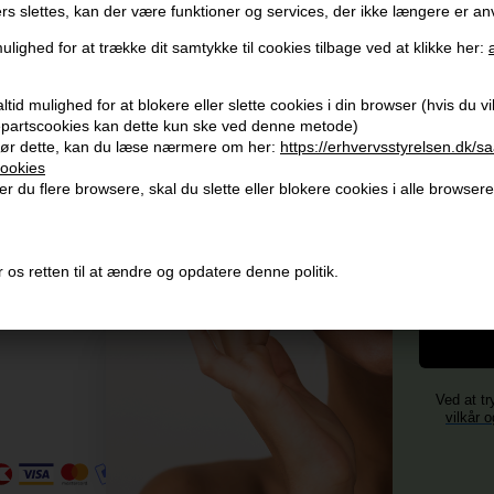
ers slettes, kan der være funktioner og services, der ikke længere er an
Modtag tilbud mm
Husk 
ulighed for at trække dit samtykke til cookies tilbage ved at klikke her:
Tilmeld dig nyhedsbrev - du kan altid afmelde det igen.
Gra
tid mulighed for at blokere eller slette cookies i din browser (hvis du vil 
Vi 
Navn
jepartscookies kan dette kun ske ved denne metode)
356
ør dette, kan du læse nærmere om her:
https://erhvervsstyrelsen.dk/s
E-mail
ookies
+96
Og mod
r du flere browsere, skal du slette eller blokere cookies i alle browsere
Vi 
4)
TILMELD
Fornavn
 os retten til at ændre og opdatere denne politik.
Consent
Jeg accepterer vilkår og betingelser.
Læs mere her
Ved at tr
vilkår o