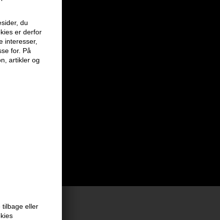
sider, du
kies er derfor
e interesser,
sse for. På
n, artikler og
tilbage eller
okies