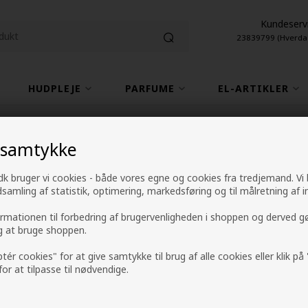
Kundeserv
23839799 (Hverda
HUDPLEJE
PARFUME
EL-ARTIKLER
1-2 hverdage leveringstid
4,9 fra +9600 anme
 samtykke
k bruger vi cookies - både vores egne og cookies fra tredjemand. Vi
ndsamling af statistik, optimering, markedsføring og til målretning af i
Max Factor 2000 Ca
ormationen til forbedring af brugervenligheden i shoppen og derved g
Black/Brown 9ml
ig at bruge shoppen.
ptér cookies" for at give samtykke til brug af alle cookies eller klik p
Mærker
»
Max Factor mascara
 for at tilpasse til nødvendige.
58,00
DKK