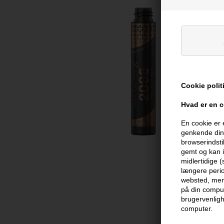
Cookie polit
Hvad er en 
En cookie er 
genkende din 
browserindsti
gemt og kan i
midlertidige 
længere perio
websted, men 
på din comput
brugervenligh
computer.