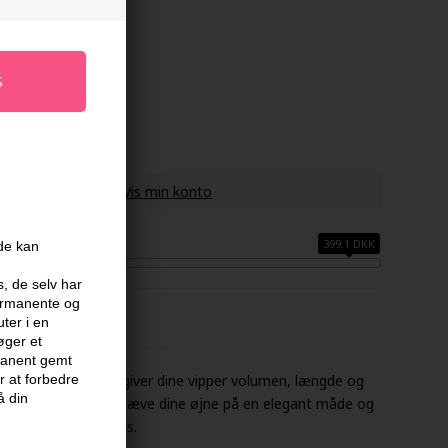
17%
 køber denne vare -
Vis min konto
399.1 DKK
ide kan
s, de selv har
permanente og
ter i en
øger et
rmanent gemt
scara Black/Brown giver dine vipper volumen, længde og
 at forbedre
å din
r udviklet til at fremhæve dine øjne på en elegant måde og
e sofistikerede looks.