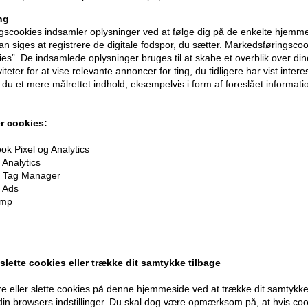
ng
scookies indsamler oplysninger ved at følge dig på de enkelte hjemme
n siges at registrere de digitale fodspor, du sætter. Markedsføringscoo
ies”. De indsamlede oplysninger bruges til at skabe et overblik over din
iteter for at vise relevante annoncer for ting, du tidligere har vist intere
du et mere målrettet indhold, eksempelvis i form af foreslået informatio
r cookies:
k Pixel og Analytics
Analytics
oner
på hele din ordre
 Tag Manager
 Ads
imp
er når du handler
 slette cookies eller trække dit samtykke tilbage
e eller slette cookies på denne hjemmeside ved at trække dit samtykke 
 din browsers indstillinger. Du skal dog være opmærksom på, at hvis co