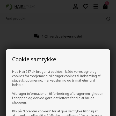
0
1-2 hverdage leveringstid
Cookie samtykke
Hos Hair247.dk bruger vi cookies - både vores egne og
cookies fra tredjemand. Vi bruger cookies til indsamling af
statistik, optimering, markedsføring og til målretning af
indhold.
Vi bruger informationen til forbedring af brugervenligheden
i shoppen og derved gøre det lettere for dig at bruge
shoppen.
Klik på "Acceptér cookies" for at give samtykke til brug af
alle cookies eller klik på "Ændre indstillinger" for at tilpasse