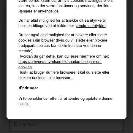
være opmærksom på, at hvis cookies fravælges ellers
slettes, kan der være funktioner og services, der ikke
E-mail
længere er anvendelige.
Du har altid mulighed for at trække dit samtykke til
cookies tilbage ved at klikke her:
ændre samtykke
.
TILMELD
Du har også altid mulighed for at blokere eller slette
Consent
cookies i din browser (hvis du vil slette eller blokere
Jeg accepterer vilkår og betingelser.
tredjepartscookies kan dette kun ske ved denne
Læs mere her
metode)
Hvordan du gør dette, kan du læse nærmere om her:
Husk at vi har
https://erhvervsstyrelsen.dk/saadan-undgaar-du-
cookies
Tilmeld dig nyhedsbrevet
Gratis fragt til ved køb over 399 kr på udvalgte fragtformer
Husk, at bruger du flere browsere, skal du slette eller
Vi sender samme hverdag ved bestilling inden kl 14:45
blokere cookies i alle browsere.
356 dages returret
Og modtag nyheder, eksklusive tilbud og rabatter
Ændringer
direkte i din indbakke.
+9600 anmeldelser på Trustpilot , 4.9 Rating
Vi forbeholder os retten til at ændre og opdatere denne
Vi er E-mærket - Din sikkerhed
Fornavn
politik.
E-mail