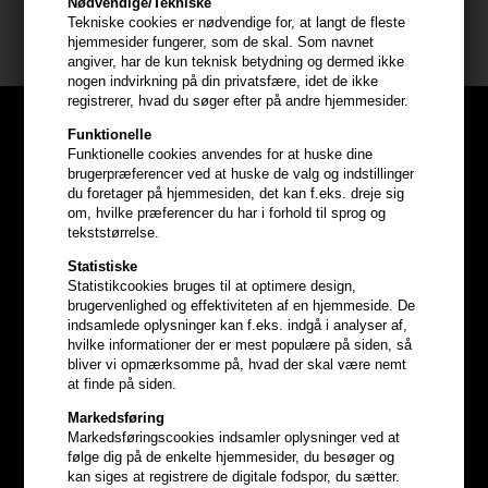
Nødvendige/Tekniske
Tekniske cookies er nødvendige for, at langt de fleste
Milkshake shampoo mm
hjemmesider fungerer, som de skal. Som navnet
angiver, har de kun teknisk betydning og dermed ikke
nogen indvirkning på din privatsfære, idet de ikke
registrerer, hvad du søger efter på andre hjemmesider.
Funktionelle
Funktionelle cookies anvendes for at huske dine
brugerpræferencer ved at huske de valg og indstillinger
du foretager på hjemmesiden, det kan f.eks. dreje sig
om, hvilke præferencer du har i forhold til sprog og
tekststørrelse.
Statistiske
Statistikcookies bruges til at optimere design,
brugervenlighed og effektiviteten af en hjemmeside. De
indsamlede oplysninger kan f.eks. indgå i analyser af,
hvilke informationer der er mest populære på siden, så
bliver vi opmærksomme på, hvad der skal være nemt
at finde på siden.
Optjen
5% bonuskroner
på
Markedsføring
Markedsføringscookies indsamler oplysninger ved at
hele din ordre
følge dig på de enkelte hjemmesider, du besøger og
kan siges at registrere de digitale fodspor, du sætter.