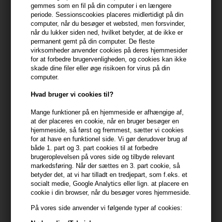
gemmes som en fil på din computer i en længere
periode. Sessionscookies placeres midlertidigt på din
399,10 DKK FRA GRATIS FRAGT
399.1 DKK
computer, når du besøger et websted, men forsvinder,
når du lukker siden ned, hvilket betyder, at de ikke er
permanent gemt på din computer. De fleste
Beskrivelse
Anmeldelser
Fabrikant
virksomheder anvender cookies på deres hjemmesider
for at forbedre brugervenligheden, og cookies kan ikke
skade dine filer eller øge risikoen for virus på din
Milk_shake Curl Passion Curl Perfectionist styling cream for curly
computer.
hair er en lækker og fleksibel krølle crème
Hvad bruger vi cookies til?
Egenskaber
Mange funktioner på en hjemmeside er afhængige af,
at der placeres en cookie, når en bruger besøger en
- Tæmmer dine krøller og neutraliserer krus
hjemmeside, så først og fremmest, sætter vi cookies
- Intensiverer den naturlige struktur I håret
for at have en funktionel side. Vi gør derudover brug af
- Giver langvarigt hold, blødhed og glans
både 1. part og 3. part cookies til at forbedre
brugeroplevelsen på vores side og tilbyde relevant
Anvendelse
markedsføring. Når der sættes en 3. part cookie, så
betyder det, at vi har tilladt en tredjepart, som f.eks. et
- Påfør I rent fugtigt hår
socialt medie, Google Analytics eller lign. at placere en
- Brug føn med diffuser eller lad håret lufttørre
cookie i din browser, når du besøger vores hjemmeside.
På vores side anvender vi følgende typer af cookies:
Størrelse: 200ml