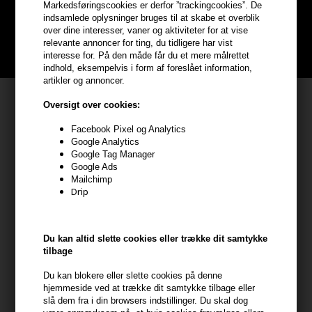
Markedsføringscookies er derfor ”trackingcookies”. De
Bliv helt gratis en del af vores kundeklub og optjen rabatter når du
indsamlede oplysninger bruges til at skabe et overblik
handler
over dine interesser, vaner og aktiviteter for at vise
relevante annoncer for ting, du tidligere har vist
BLIV GRATIS MEDLEM HER
interesse for. På den måde får du et mere målrettet
indhold, eksempelvis i form af foreslået information,
artikler og annoncer.
Kundeservice
Oversigt over cookies:
HAIR247
Facebook Pixel og Analytics
Google Analytics
Frisenborgvej 6A
Google Tag Manager
7800 Skive
Google Ads
CVR: 44874253
Mailchimp
Drip
kundeservice@hair247.dk
Tlf. 23839799 (hverdage 9-14)
Du kan altid slette cookies eller trække dit samtykke
tilbage
Modtag tilbud mm
Du kan blokere eller slette cookies på denne
Tilmeld dig nyhedsbrev - du kan altid afmelde det igen.
hjemmeside ved at trække dit samtykke tilbage eller
slå dem fra i din browsers indstillinger. Du skal dog
Navn