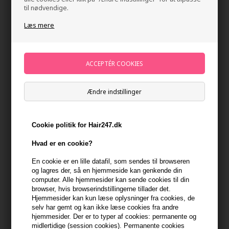
til nødvendige.
Læs mere
Ændre indstillinger
Milk_shake Curl Passion Curl Perfectionist 200ml
Mærker
»
Milk_shake
Brand:
Milk_shake
Cookie politik for Hair247.dk
205,00
DKK
Hvad er en cookie?
En cookie er en lille datafil, som sendes til browseren
-
+
og lagres der, så en hjemmeside kan genkende din
computer. Alle hjemmesider kan sende cookies til din
browser, hvis browserindstillingerne tillader det.
På lager
- Leveringstid 1-2 dage
Hjemmesider kan kun læse oplysninger fra cookies, de
selv har gemt og kan ikke læse cookies fra andre
Du får
10 DKK
til dit næste køb når du køber denne vare -
Vis
hjemmesider. Der er to typer af cookies: permanente og
min konto
midlertidige (session cookies). Permanente cookies