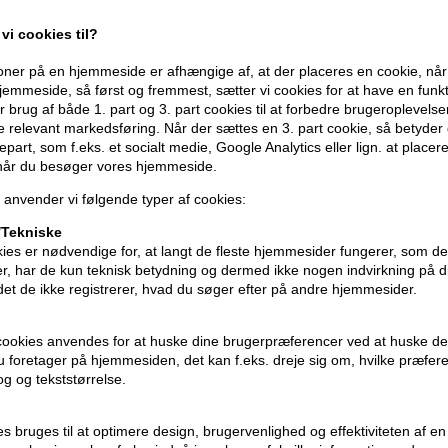
- Perfekt til fint hår uden at tynge
vi cookies til?
- Gør håret blødt, glansfuldt og nemt at
- Indeholder nærende arganolie med E-v
ner på en hjemmeside er afhængige af, at der placeres en cookie, når
- Udglatter krus og tæmmer flyaways
emmeside, så først og fremmest, sætter vi cookies for at have en funkti
 brug af både 1. part og 3. part cookies til at forbedre brugeroplevels
- Varmebeskyttende og plejende
de relevant markedsføring. Når der sættes en 3. part cookie, så betyder d
djepart, som f.eks. et socialt medie, Google Analytics eller lign. at placer
Anvendelse
 når du besøger vores hjemmeside.
- Spray i fugtigt hår i længder og spidse
 anvender vi følgende typer af cookies:
- Føntør eller style som ønsket
Tekniske
- Spray i tørt hår for at udglatte og tilfø
ies er nødvendige for, at langt de fleste hjemmesider fungerer, som d
- Brug ved behov for at opfriske styling
r, har de kun teknisk betydning og dermed ikke nogen indvirkning på d
idet de ikke registrerer, hvad du søger efter på andre hjemmesider.
Størrelse: 100ml.
cookies anvendes for at huske dine brugerpræferencer ved at huske de
Moroccanoil
 du foretager på hjemmesiden, det kan f.eks. dreje sig om, hvilke præfer
rog og tekststørrelse.
ies bruges til at optimere design, brugervenlighed og effektiviteten af 