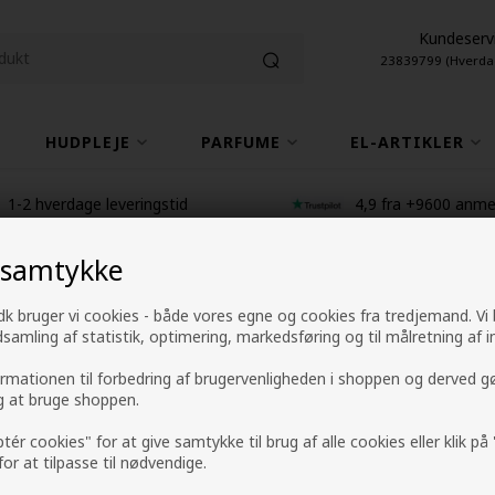
Kundeserv
23839799 (Hverda
HUDPLEJE
PARFUME
EL-ARTIKLER
1-2 hverdage leveringstid
4,9 fra +9600 anme
 samtykke
Moroccanoil Treat
k bruger vi cookies - både vores egne og cookies fra tredjemand. Vi
ndsamling af statistik, optimering, markedsføring og til målretning af i
100ml
ormationen til forbedring af brugervenligheden i shoppen og derved g
ig at bruge shoppen.
Mærker
»
Moroccanoil
ptér cookies" for at give samtykke til brug af alle cookies eller klik p
389,00
DKK
 for at tilpasse til nødvendige.