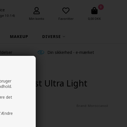
0
ice
ge 10-14)
Min konto
Favoritter
0,00 DKK
MAKEUP
DIVERSE
ldelser
Din sikkerhed - e-mærket
ment Mist Ultra Light
 bruger
ndhold.
øre det
Brand:
Moroccanoil
å "Ændre