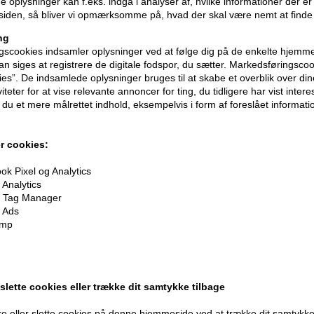
 oplysninger kan f.eks. indgå i analyser af, hvilke informationer der e
iden, så bliver vi opmærksomme på, hvad der skal være nemt at finde
ng
scookies indsamler oplysninger ved at følge dig på de enkelte hjemme
n siges at registrere de digitale fodspor, du sætter. Markedsføringscoo
ies”. De indsamlede oplysninger bruges til at skabe et overblik over din
iteter for at vise relevante annoncer for ting, du tidligere har vist intere
du et mere målrettet indhold, eksempelvis i form af foreslået informatio
r cookies:
k Pixel og Analytics
Analytics
 Tag Manager
oner
på hele din ordre
 Ads
imp
er når du handler
 slette cookies eller trække dit samtykke tilbage
e eller slette cookies på denne hjemmeside ved at trække dit samtykke 