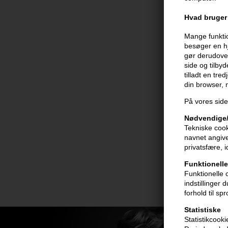
Hvad bruger 
Mange funktio
besøger en hj
gør derudover
side og tilby
tilladt en tre
din browser,
På vores side
Nødvendige/
Tekniske cook
navnet angive
privatsfære, 
Funktionelle
Funktionelle 
indstillinger
forhold til sp
Statistiske
Statistikcook