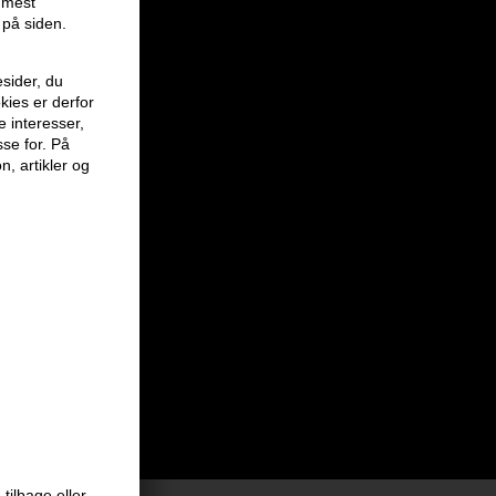
r mest
 på siden.
sider, du
kies er derfor
e interesser,
sse for. På
n, artikler og
tilbage eller