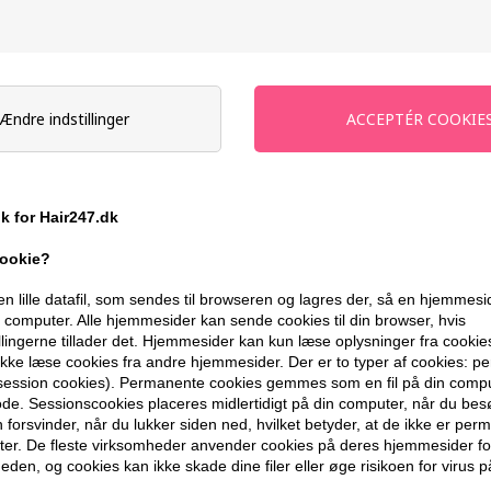
-
+
På lager
- Leveringstid 1-2 dage
Ændre indstillinger
Du får
19 DKK
til dit næste køb når d
399,10 DKK FRA GRATIS FRAGT
ik for Hair247.dk
cookie?
BESKRIVELSE
ANMELDELSER
en lille datafil, som sendes til browseren og lagres der, så en hjemmes
computer. Alle hjemmesider kan sende cookies til din browser, hvis
llingerne tillader det. Hjemmesider kan kun læse oplysninger fra cookie
Moroccanoil Treatment Mist Ultra Light er
kke læse cookies fra andre hjemmesider. Der er to typer af cookies: 
og medgørligt hår uden at tynge. Den er id
(session cookies). Permanente cookies gemmes som en fil på din compu
sin tørre formel og indbyggede varmebesk
de. Sessionscookies placeres midlertidigt på din computer, når du bes
forsvinder, når du lukker siden ned, hvilket betyder, at de ikke er pe
er. De fleste virksomheder anvender cookies på deres hjemmesider for
Egenskaber
eden, og cookies kan ikke skade dine filer eller øge risikoen for virus p
- Ultralet tør olie i sprayform