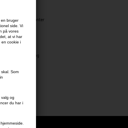
 style
itamin og antioxidanter
 en bruger
onel side. Vi
en på vores
et, at vi har
e en cookie i
r som base før styling
je glans
e skal. Som
en
in
 valg og
encer du har i
en hjemmeside.