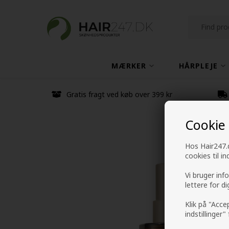
MÆRKER
HÅRPLEJE
Gratis fragt ved køb over 399 kr
Cookie
Hos Hair247.d
cookies til i
Vi bruger inf
lettere for d
Klik på "Acce
indstillinger"