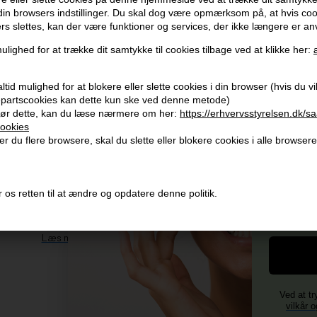
 din browsers indstillinger. Du skal dog være opmærksom på, at hvis co
ers slettes, kan der være funktioner og services, der ikke længere er an
ulighed for at trække dit samtykke til cookies tilbage ved at klikke her:
Modtag tilbud mm
Husk 
tid mulighed for at blokere eller slette cookies i din browser (hvis du vil 
Tilmeld dig nyhedsbrev - du kan altid afmelde det igen.
Gra
jepartscookies kan dette kun ske ved denne metode)
Vi 
Navn
ør dette, kan du læse nærmere om her:
https://erhvervsstyrelsen.dk/s
ookies
356
r du flere browsere, skal du slette eller blokere cookies i alle browsere
E-mail
+96
Og mod
Vi 
4)
TILMELD
 os retten til at ændre og opdatere denne politik.
Fornavn
Consent
Jeg accepterer vilkår og betingelser.
Læs mere her
Ved at tr
vilkår o