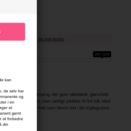
u køber denne vare -
Vis min konto
399.1 DKK
FABRIKANT
ide kan
s, de selv har
 en ultralet håroliespray, der giver silkeblødt, glansfuldt
permanente og
eel til alle hårtyper, men særligt udviklet til fint hår. Med
ter i en
yttelse er den perfekt som første trin i din stylingrutine.
øger et
rmanent gemt
 at forbedre
å din