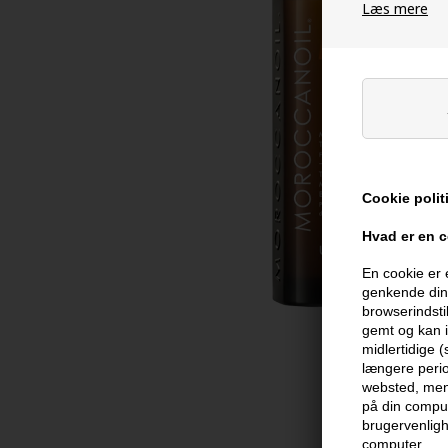
Læs mere
Cookie polit
Hvad er en 
En cookie er 
genkende din 
browserindsti
gemt og kan i
midlertidige 
længere perio
websted, men 
på din comput
brugervenligh
computer.