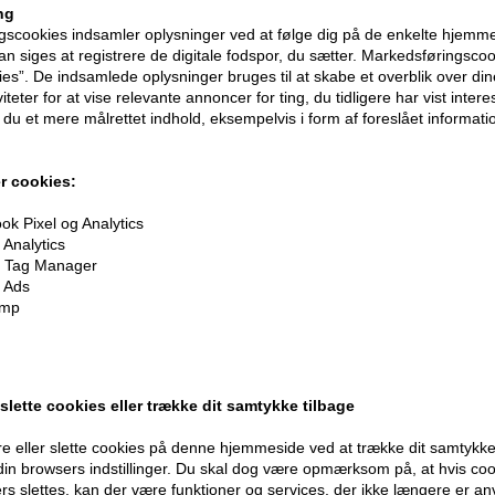
ng
scookies indsamler oplysninger ved at følge dig på de enkelte hjemme
n siges at registrere de digitale fodspor, du sætter. Markedsføringscoo
ies”. De indsamlede oplysninger bruges til at skabe et overblik over din
iteter for at vise relevante annoncer for ting, du tidligere har vist intere
du et mere målrettet indhold, eksempelvis i form af foreslået informatio
r cookies:
k Pixel og Analytics
oner
på hele din ordre
Analytics
 Tag Manager
 Ads
imp
er når du handler
 slette cookies eller trække dit samtykke tilbage
e eller slette cookies på denne hjemmeside ved at trække dit samtykke 
 din browsers indstillinger. Du skal dog være opmærksom på, at hvis co
Modtag tilbud mm
Husk 
ers slettes, kan der være funktioner og services, der ikke længere er an