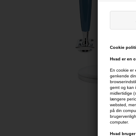
Cookie polit
Hvad er en 
En cookie er 
genkende din 
browserindsti
gemt og kan i
midlertidige 
længere perio
websted, men 
på din comput
brugervenligh
computer.
Hvad bruger 