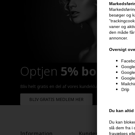
Markedsføri
Markedsføring
besøger og ka
”trackingcook
vaner og aktiv
den måde får 
annoncer.
Oversigt ove
Faceboo
Optjen
5% bonuskr
Google 
Google
Google
Mailch
Bliv helt gratis en del af vores kundeklub og optjen rabatt
Drip
BLIV GRATIS MEDLEM HER
Du kan altid
Du kan bloker
slå dem fra i
Information
Kundeservice
fravælges ell