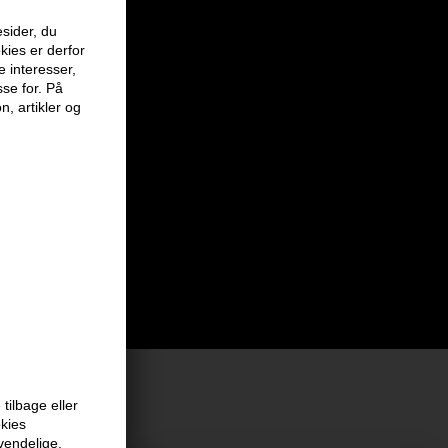
sider, du
kies er derfor
e interesser,
sse for. På
n, artikler og
tilbage eller
okies
at vi har
vendelige.