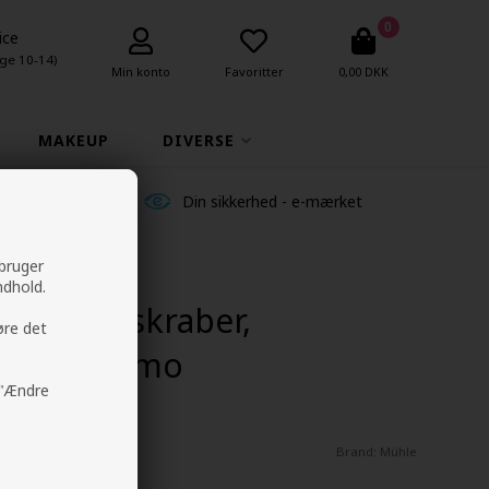
0
ice
ge 10-14)
Min konto
Favoritter
0,00 DKK
MAKEUP
DIVERSE
ldelser
Din sikkerhed - e-mærket
 bruger
ndhold.
med DE-skraber,
øre det
der - Rytmo
å "Ændre
Brand:
Mühle