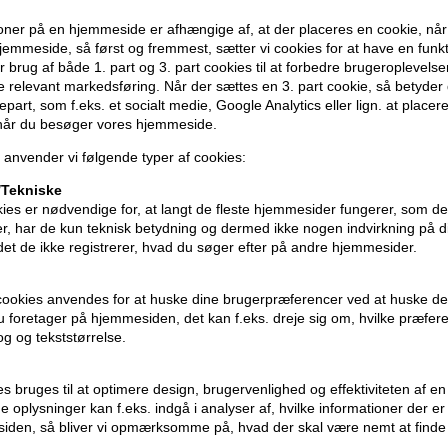
Sættet har et flot design i en flot petro
ner på en hjemmeside er afhængige af, at der placeres en cookie, når
emmeside, så først og fremmest, sætter vi cookies for at have en funkti
Mühle DE-Skraberen
har et håndtag, de
 brug af både 1. part og 3. part cookies til at forbedre brugeroplevels
barberblade.
de relevant markedsføring. Når der sættes en 3. part cookie, så betyder d
djepart, som f.eks. et socialt medie, Google Analytics eller lign. at placer
 når du besøger vores hjemmeside.
Mühle Barberkosten
er skabt med natu
kvalitet. Disse grævlinge hår giver dig 
 anvender vi følgende typer af cookies:
Tekniske
Mühle holderen
i krom, der bruges til
ies er nødvendige for, at langt de fleste hjemmesider fungerer, som d
vis stilles frem på badeværelset.
r, har de kun teknisk betydning og dermed ikke nogen indvirkning på d
idet de ikke registrerer, hvad du søger efter på andre hjemmesider.
Mühle Shaving
cookies anvendes for at huske dine brugerpræferencer ved at huske de
 du foretager på hjemmesiden, det kan f.eks. dreje sig om, hvilke præfer
rog og tekststørrelse.
ies bruges til at optimere design, brugervenlighed og effektiviteten af 
 oplysninger kan f.eks. indgå i analyser af, hvilke informationer der e
iden, så bliver vi opmærksomme på, hvad der skal være nemt at finde