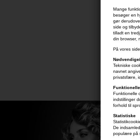
Mange funktio
besøger en hj
gør derudover
side og tilby
tilladt en tre
din browser,
På vores side
Nødvendige/
Tekniske cook
navnet angive
privatsfære, 
Funktionelle
Funktionelle 
indstillinger
forhold til sp
Statistiske
Statistikcook
De indsamlede
populære på s