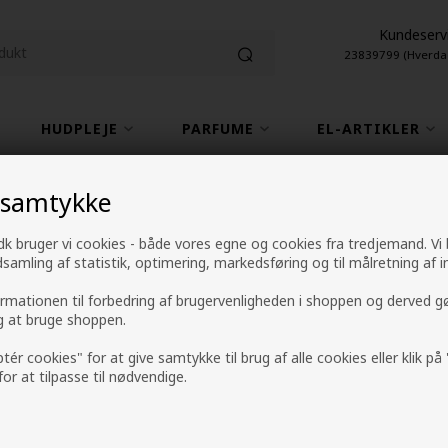
Kundeserv
23839799 (Hverda
HUDPLEJE
PARFUME
EL-ARTIKLER
1-2 hverdage leveringstid
4,9 fra +9600 anme
 samtykke
k bruger vi cookies - både vores egne og cookies fra tredjemand. Vi
ndsamling af statistik, optimering, markedsføring og til målretning af i
Mühle Barbersæt 
ormationen til forbedring af brugervenligheden i shoppen og derved g
ig at bruge shoppen.
barberkost og hol
ptér cookies" for at give samtykke til brug af alle cookies eller klik p
Petroleumsblå
 for at tilpasse til nødvendige.
Mærker
»
Mühle Shaving