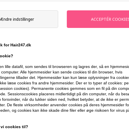
598,00
DKK
Ændre indstillinger
-
+
På lager
- Leveringstid 1-2 dage
ik for Hair247.dk
Du får
30 DKK
til dit næste køb når d
cookie?
399,10 DKK FRA GRATIS FRAGT
en lille datafil, som sendes til browseren og lagres der, så en hjemmes
computer. Alle hjemmesider kan sende cookies til din browser, hvis
llingerne tillader det. Hjemmesider kan kun læse oplysninger fra cookie
kke læse cookies fra andre hjemmesider. Der er to typer af cookies: 
BESKRIVELSE
ANMELDELSER
(session cookies). Permanente cookies gemmes som en fil på din compu
de. Sessionscookies placeres midlertidigt på din computer, når du bes
forsvinder, når du lukker siden ned, hvilket betyder, at de ikke er pe
Mühle Barbersæt med DE-skraber, Barbe
er. De fleste virksomheder anvender cookies på deres hjemmesider for
eden, og cookies kan ikke skade dine filer eller øge risikoen for virus p
farven petroleumsblå
Om Mühle Rytmo barbersæt
vi cookies til?