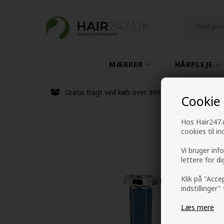
MÆRKER
HÅRPLEJE
Gratis fragt ved køb over 399 kr
Cookie
Hos Hair247.d
cookies til i
Vi bruger inf
lettere for d
Klik på "Acce
indstillinger"
Læs mere