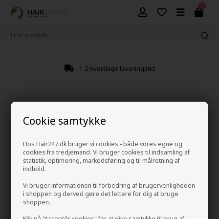
0
1-2 hverdage leveringstid
Cookie samtykke
Hos Hair247.dk bruger vi cookies - både vores egne og
cookies fra tredjemand. Vi bruger cookies til indsamling af
statistik, optimering, markedsføring og til målretning af
indhold.
Vi bruger informationen til forbedring af brugervenligheden
i shoppen og derved gøre det lettere for dig at bruge
shoppen.
Klik på "Acceptér cookies" for at give samtykke til brug af