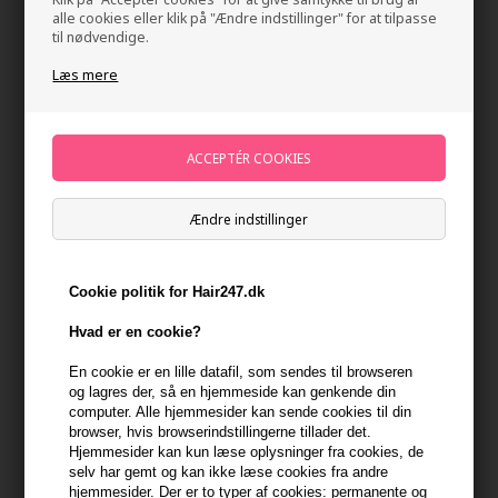
alle cookies eller klik på "Ændre indstillinger" for at tilpasse
til nødvendige.
Læs mere
Mühle Organic After Shave Balm 100ml
Ændre indstillinger
Mærker
»
Mühle Shaving
Brand:
Mühle
178,00
DKK
Cookie politik for Hair247.dk
Hvad er en cookie?
-
+
En cookie er en lille datafil, som sendes til browseren
og lagres der, så en hjemmeside kan genkende din
computer. Alle hjemmesider kan sende cookies til din
På lager
- Leveringstid 1-2 dage
browser, hvis browserindstillingerne tillader det.
Hjemmesider kan kun læse oplysninger fra cookies, de
Du får
9 DKK
til dit næste køb når du køber denne vare -
Vis
selv har gemt og kan ikke læse cookies fra andre
min konto
hjemmesider. Der er to typer af cookies: permanente og