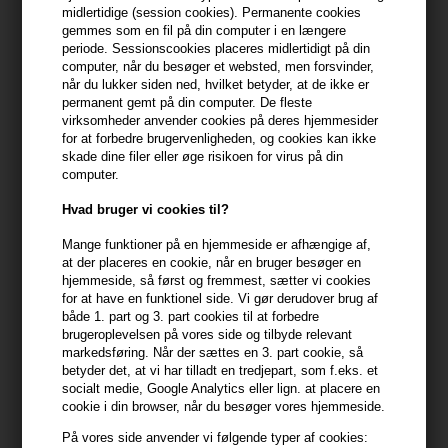
midlertidige (session cookies). Permanente cookies
gemmes som en fil på din computer i en længere
399,10 DKK FRA GRATIS FRAGT
399.1 DKK
periode. Sessionscookies placeres midlertidigt på din
computer, når du besøger et websted, men forsvinder,
når du lukker siden ned, hvilket betyder, at de ikke er
Beskrivelse
Anmeldelser
Fabrikant
permanent gemt på din computer. De fleste
virksomheder anvender cookies på deres hjemmesider
for at forbedre brugervenligheden, og cookies kan ikke
Mühle Organic After Shave Balm er en aftershave med
skade dine filer eller øge risikoen for virus på din
computer.
håndpresset argan olie, der regenerer, fugter og nærer huden.
Hvad bruger vi cookies til?
Mühle Organic After Shave Balm egenskaber
Mange funktioner på en hjemmeside er afhængige af,
Denne aftershave balm har en lindrende og beskyttende virkning
at der placeres en cookie, når en bruger besøger en
på huden, hvilket særligt er vigtigt efter en barbering for at undgå
hjemmeside, så først og fremmest, sætter vi cookies
hudirritation. After Shave Balm indeholder desuden aloe vera,
for at have en funktionel side. Vi gør derudover brug af
bisabolol og avocado olie, der modvirker tørhed i huden og
både 1. part og 3. part cookies til at forbedre
brugeroplevelsen på vores side og tilbyde relevant
samtidig har en anti-inflammatorisk og beroligende virkning på
markedsføring. Når der sættes en 3. part cookie, så
huden.
betyder det, at vi har tilladt en tredjepart, som f.eks. et
socialt medie, Google Analytics eller lign. at placere en
Mühle Organic After Shave Balm er BDIH certificeret økologisk
cookie i din browser, når du besøger vores hjemmeside.
hudpleje og samtidig vegansk.
På vores side anvender vi følgende typer af cookies: