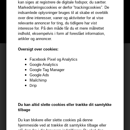
hele din ordre
kan siges at registrere de digitale fodspor, du sætter.
Markedsføringscookies er derfor ”trackingcookies”. De
indsamlede oplysninger bruges til at skabe et overblik
Bliv helt gratis en del af vores kundeklub og optjen rabatter når du
over dine interesser, vaner og aktiviteter for at vise
handler
relevante annoncer for ting, du tidligere har vist
interesse for. På den måde får du et mere målrettet
BLIV GRATIS MEDLEM HER
indhold, eksempelvis i form af foreslået information,
artikler og annoncer.
Oversigt over cookies:
Kundeservice
Facebook Pixel og Analytics
HAIR247
Google Analytics
Google Tag Manager
Frisenborgvej 6A
Google Ads
7800 Skive
Mailchimp
Drip
CVR: 44874253
kundeservice@hair247.dk
Tlf. 23839799 (hverdage 9-14)
Du kan altid slette cookies eller trække dit samtykke
tilbage
Modtag tilbud mm
Du kan blokere eller slette cookies på denne
hjemmeside ved at trække dit samtykke tilbage eller
Tilmeld dig nyhedsbrev - du kan altid afmelde det igen.