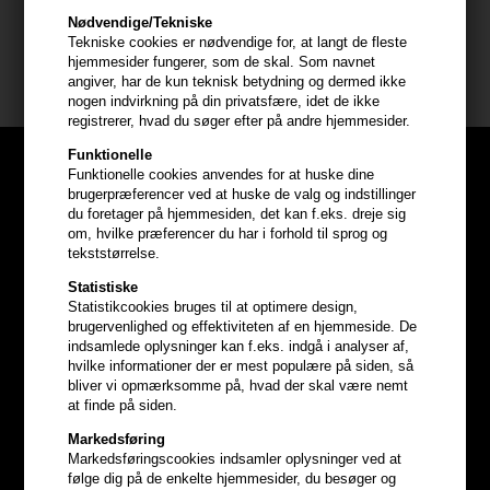
Størrelse: 100ml
Nødvendige/Tekniske
Tekniske cookies er nødvendige for, at langt de fleste
hjemmesider fungerer, som de skal. Som navnet
Mühle Shaving
angiver, har de kun teknisk betydning og dermed ikke
nogen indvirkning på din privatsfære, idet de ikke
registrerer, hvad du søger efter på andre hjemmesider.
Funktionelle
Funktionelle cookies anvendes for at huske dine
brugerpræferencer ved at huske de valg og indstillinger
du foretager på hjemmesiden, det kan f.eks. dreje sig
om, hvilke præferencer du har i forhold til sprog og
tekststørrelse.
Statistiske
Statistikcookies bruges til at optimere design,
brugervenlighed og effektiviteten af en hjemmeside. De
indsamlede oplysninger kan f.eks. indgå i analyser af,
hvilke informationer der er mest populære på siden, så
bliver vi opmærksomme på, hvad der skal være nemt
at finde på siden.
Markedsføring
Optjen
5% bonuskroner
på
Markedsføringscookies indsamler oplysninger ved at
følge dig på de enkelte hjemmesider, du besøger og