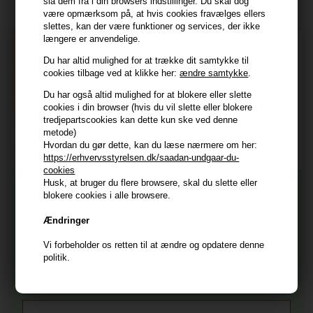
slå dem fra i din browsers indstillinger. Du skal dog
være opmærksom på, at hvis cookies fravælges ellers
Navn
slettes, kan der være funktioner og services, der ikke
længere er anvendelige.
E-mail
Du har altid mulighed for at trække dit samtykke til
cookies tilbage ved at klikke her:
ændre samtykke
.
TILMELD
Du har også altid mulighed for at blokere eller slette
cookies i din browser (hvis du vil slette eller blokere
Consent
tredjepartscookies kan dette kun ske ved denne
Jeg accepterer vilkår og betingelser.
metode)
Læs mere her
Hvordan du gør dette, kan du læse nærmere om her:
https://erhvervsstyrelsen.dk/saadan-undgaar-du-
Husk at vi har
cookies
Husk, at bruger du flere browsere, skal du slette eller
Tilmeld dig nyhedsbrevet
Gratis fragt til ved køb over 399 kr på udvalgte fragtformer
blokere cookies i alle browsere.
Vi sender samme hverdag ved bestilling inden kl 14:45
Ændringer
356 dages returret
Og modtag nyheder, eksklusive tilbud og rabatter
direkte i din indbakke.
+9600 anmeldelser på Trustpilot , 4.9 Rating
Vi forbeholder os retten til at ændre og opdatere denne
politik.
Vi er E-mærket - Din sikkerhed
Fornavn
E-mail