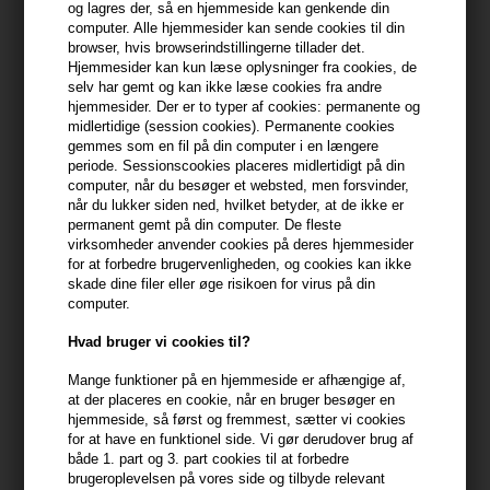
og lagres der, så en hjemmeside kan genkende din
min konto
computer. Alle hjemmesider kan sende cookies til din
browser, hvis browserindstillingerne tillader det.
399,10 DKK FRA GRATIS FRAGT
Hjemmesider kan kun læse oplysninger fra cookies, de
399.1 DKK
selv har gemt og kan ikke læse cookies fra andre
hjemmesider. Der er to typer af cookies: permanente og
midlertidige (session cookies). Permanente cookies
Beskrivelse
Anmeldelser
Fabrikant
gemmes som en fil på din computer i en længere
periode. Sessionscookies placeres midlertidigt på din
computer, når du besøger et websted, men forsvinder,
Olaplex No. 4 Fine Bond Maintenance Shampoo er en letvægts
når du lukker siden ned, hvilket betyder, at de ikke er
shampoo specielt udviklet til fint hår. Den styrker hårets struktur
permanent gemt på din computer. De fleste
indefra, reducerer spaltede spidser og efterlader håret silkeblødt
virksomheder anvender cookies på deres hjemmesider
for at forbedre brugervenligheden, og cookies kan ikke
uden at tynge. Shampooen er beriget med den patenterede
skade dine filer eller øge risikoen for virus på din
Olaplex Bond Building Technology, som hjælper med at
computer.
genopbygge svækket hår og forbedre elasticiteten.
Hvad bruger vi cookies til?
Egenskaber
Mange funktioner på en hjemmeside er afhængige af,
- Skånsom og let formel til fint hår
at der placeres en cookie, når en bruger besøger en
- Genopbygger og styrker hårets bindinger
hjemmeside, så først og fremmest, sætter vi cookies
for at have en funktionel side. Vi gør derudover brug af
- Reducerer spaltede spidser og knækket hår
både 1. part og 3. part cookies til at forbedre
- Giver volumen uden at tynge håret
brugeroplevelsen på vores side og tilbyde relevant
- Fri for sulfater, parabener og silikone