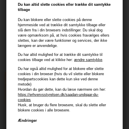
Frisenborgvej 6A
Du kan altid slette cookies eller trække dit samtykke
7800 Skive
tilbage
CVR: 44874253
Du kan blokere eller slette cookies på denne
kundeservice@hair247.dk
hjemmeside ved at trække dit samtykke tilbage eller
Tlf. 23839799 (hverdage 9-14)
slå dem fra i din browsers indstillinger. Du skal dog
være opmærksom på, at hvis cookies fravælges ellers
slettes, kan der være funktioner og services, der ikke
Modtag tilbud mm
længere er anvendelige.
Du har altid mulighed for at trække dit samtykke til
Tilmeld dig nyhedsbrev - du kan altid afmelde det igen.
cookies tilbage ved at klikke her:
ændre samtykke
.
Navn
Du har også altid mulighed for at blokere eller slette
cookies i din browser (hvis du vil slette eller blokere
tredjepartscookies kan dette kun ske ved denne
E-mail
metode)
Hvordan du gør dette, kan du læse nærmere om her:
https://erhvervsstyrelsen.dk/saadan-undgaar-du-
TILMELD
cookies
Husk, at bruger du flere browsere, skal du slette eller
Consent
Jeg accepterer vilkår og betingelser.
blokere cookies i alle browsere.
Læs mere her
Ændringer
Husk at vi har