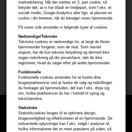
markedsføring. Når der sættes en 3. part cookie, så
- Efterlader håret glansfuldt og blødt
betyder det, at vi har tilladt en tredjepart, som f.eks. et
socialt medie, Google Analytics eller lign. at placere en
cookie i din browser, når du besøger vores hjemmeside.
Anvendelse
På vores side anvender vi følgende typer af cookies:
- Påfør i vådt hår og massér ind i hovedbunden
- Skum op og arbejd shampooen ud i længderne
Nødvendige/Tekniske
- Skyl grundigt med vand
Tekniske cookies er nødvendige for, at langt de fleste
- Gentag ved behov for ekstra rens
hjemmesider fungerer, som de skal. Som navnet
angiver, har de kun teknisk betydning og dermed ikke
- Anvend efterfølgende Olaplex No. 5 balsam for optimal pleje
nogen indvirkning på din privatsfære, idet de ikke
registrerer, hvad du søger efter på andre hjemmesider.
Størrelse: 1000ml.
Funktionelle
Funktionelle cookies anvendes for at huske dine
Olaplex
brugerpræferencer ved at huske de valg og indstillinger
du foretager på hjemmesiden, det kan f.eks. dreje sig
om, hvilke præferencer du har i forhold til sprog og
tekststørrelse.
Statistiske
Statistikcookies bruges til at optimere design,
brugervenlighed og effektiviteten af en hjemmeside. De
indsamlede oplysninger kan f.eks. indgå i analyser af,
hvilke informationer der er mest populære på siden, så