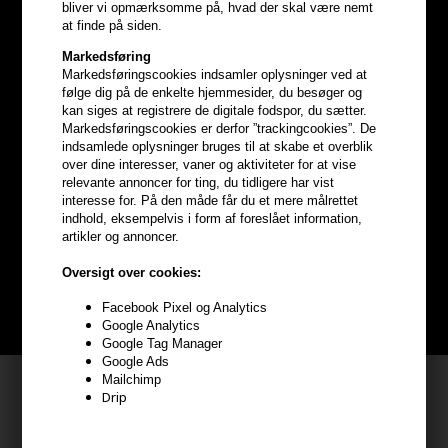
bliver vi opmærksomme på, hvad der skal være nemt
at finde på siden.
Markedsføring
Markedsføringscookies indsamler oplysninger ved at
følge dig på de enkelte hjemmesider, du besøger og
kan siges at registrere de digitale fodspor, du sætter.
Markedsføringscookies er derfor ”trackingcookies”. De
indsamlede oplysninger bruges til at skabe et overblik
Optjen
5% bonuskroner
på
over dine interesser, vaner og aktiviteter for at vise
relevante annoncer for ting, du tidligere har vist
interesse for. På den måde får du et mere målrettet
hele din ordre
indhold, eksempelvis i form af foreslået information,
artikler og annoncer.
Bliv helt gratis en del af vores kundeklub og optjen rabatter når du
Oversigt over cookies:
handler
Facebook Pixel og Analytics
BLIV GRATIS MEDLEM HER
Google Analytics
Google Tag Manager
Google Ads
Mailchimp
Kundeservice
Drip
HAIR247