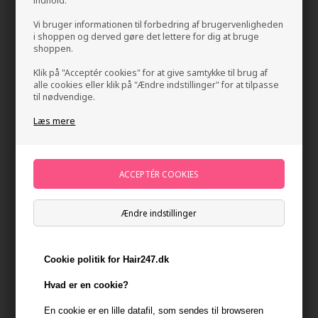
indhold.
Vi bruger informationen til forbedring af brugervenligheden
i shoppen og derved gøre det lettere for dig at bruge
shoppen.
Klik på "Acceptér cookies" for at give samtykke til brug af
alle cookies eller klik på "Ændre indstillinger" for at tilpasse
til nødvendige.
Læs mere
Olaplex No. 4 Fine Bond Maintenance Shampoo
1000ml
Mærker
»
Olaplex
Brand:
Olaplex
799,00
DKK
Ændre indstillinger
-
+
Cookie politik for Hair247.dk
På lager
- Leveringstid 1-2 dage
Hvad er en cookie?
En cookie er en lille datafil, som sendes til browseren
Du får
40 DKK
til dit næste køb når du køber denne vare -
Vis