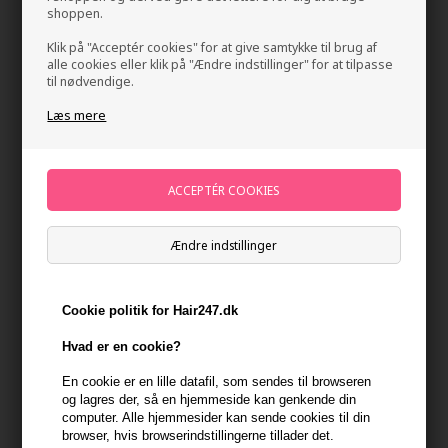
shoppen.
Klik på "Acceptér cookies" for at give samtykke til brug af
alle cookies eller klik på "Ændre indstillinger" for at tilpasse
til nødvendige.
Læs mere
Paul Mitchell Super Skinny Shampoo 300 ml
Mærker
»
Paul Mitchell
Brand:
Paul Mitchell
Ændre indstillinger
239,00
DKK
Cookie politik for Hair247.dk
-
+
Hvad er en cookie?
På lager
- Leveringstid 1-2 dage
En cookie er en lille datafil, som sendes til browseren
og lagres der, så en hjemmeside kan genkende din
Du får
12 DKK
til dit næste køb når du køber denne vare -
Vis
computer. Alle hjemmesider kan sende cookies til din
min konto
browser, hvis browserindstillingerne tillader det.