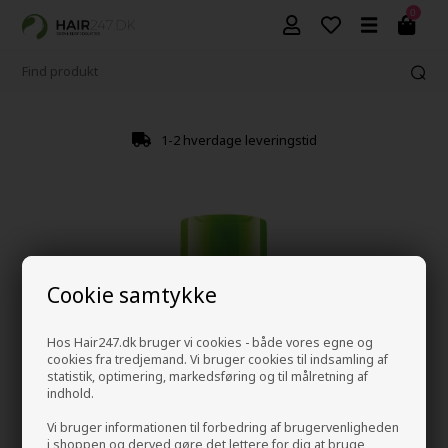
0
1-2 hverdage leveringstid
Cookie samtykke
Hos Hair247.dk bruger vi cookies - både vores egne og
cookies fra tredjemand. Vi bruger cookies til indsamling af
statistik, optimering, markedsføring og til målretning af
indhold.
Vi bruger informationen til forbedring af brugervenligheden
i shoppen og derved gøre det lettere for dig at bruge