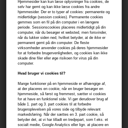
Hjemmesider kan kun læse oplysninger fra cookies, de
selv har gemt og kan ikke læse cookies fra andre
399,10 DKK FRA GRATIS FRAGT
399.1 DKK
hjemmesider. Der er to typer af cookies: permanente og
midlertidige (session cookies). Permanente cookies
gemmes som en fil på din computer i en længere
periode. Sessionscookies placeres midlertidigt på din
Beskrivelse
Anmeldelser
Fabrikant
computer, når du besøger et websted, men forsvinder,
når du lukker siden ned, hvilket betyder, at de ikke er
permanent gemt på din computer. De fleste
Paul Mitchell Smoothing Super Skinny Shampoo renser effektivt
virksomheder anvender cookies på deres hjemmesider
dit hår og hovedbund i dybden.
for at forbedre brugervenligheden, og cookies kan ikke
skade dine filer eller øge risikoen for virus på din
Egenskaber
computer.
Paul Mitchell Super Skinny Shampoo er skabt på en formel af
Hvad bruger vi cookies til?
milde, men meget effektive ingredienser, der renser dit hår og
hovedbund i dybden. Shampooen efterlader dig med glat hår,
Mange funktioner på en hjemmeside er afhængige af,
at der placeres en cookie, når en bruger besøger en
stærkere og fastere hårstrå samt en reduceret tørretid.
hjemmeside, så først og fremmest, sætter vi cookies
for at have en funktionel side. Vi gør derudover brug af
Shampooen er beriget med Smoothing Complex formularen, der
både 1. part og 3. part cookies til at forbedre
trænger dybt ind i hårstråene, hvor den blødgører fibrene, så de
brugeroplevelsen på vores side og tilbyde relevant
markedsføring. Når der sættes en 3. part cookie, så
trækker sig sammen.
betyder det, at vi har tilladt en tredjepart, som f.eks. et
socialt medie, Google Analytics eller lign. at placere en
Anvendelse