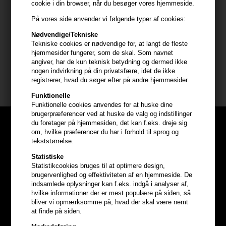
cookie i din browser, når du besøger vores hjemmeside.
- Påfør shampooen i vådt hår
På vores side anvender vi følgende typer af cookies:
- Massér grundigt ind i hår og hovedbund til det skummer
Nødvendige/Tekniske
- Afslut ved at skylle grundigt af
Tekniske cookies er nødvendige for, at langt de fleste
hjemmesider fungerer, som de skal. Som navnet
Indhold: 300ml
angiver, har de kun teknisk betydning og dermed ikke
nogen indvirkning på din privatsfære, idet de ikke
Paul Mitchell
registrerer, hvad du søger efter på andre hjemmesider.
Funktionelle
Funktionelle cookies anvendes for at huske dine
brugerpræferencer ved at huske de valg og indstillinger
du foretager på hjemmesiden, det kan f.eks. dreje sig
om, hvilke præferencer du har i forhold til sprog og
tekststørrelse.
Statistiske
Statistikcookies bruges til at optimere design,
brugervenlighed og effektiviteten af en hjemmeside. De
indsamlede oplysninger kan f.eks. indgå i analyser af,
hvilke informationer der er mest populære på siden, så
bliver vi opmærksomme på, hvad der skal være nemt
at finde på siden.