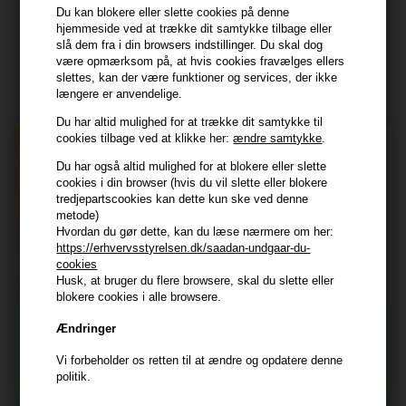
Du kan blokere eller slette cookies på denne
hjemmeside ved at trække dit samtykke tilbage eller
Modtag tilbud mm
slå dem fra i din browsers indstillinger. Du skal dog
være opmærksom på, at hvis cookies fravælges ellers
slettes, kan der være funktioner og services, der ikke
Tilmeld dig nyhedsbrev - du kan altid afmelde det igen.
længere er anvendelige.
Navn
Du har altid mulighed for at trække dit samtykke til
cookies tilbage ved at klikke her:
ændre samtykke
.
E-mail
Du har også altid mulighed for at blokere eller slette
cookies i din browser (hvis du vil slette eller blokere
tredjepartscookies kan dette kun ske ved denne
TILMELD
metode)
Hvordan du gør dette, kan du læse nærmere om her:
Consent
Jeg accepterer vilkår og betingelser.
https://erhvervsstyrelsen.dk/saadan-undgaar-du-
cookies
Læs mere her
Husk, at bruger du flere browsere, skal du slette eller
Husk at vi har
blokere cookies i alle browsere.
Tilmeld dig nyhedsbrevet
Gratis fragt til ved køb over 399 kr på udvalgte fragtformer
Ændringer
Vi sender samme hverdag ved bestilling inden kl 14:45
Vi forbeholder os retten til at ændre og opdatere denne
356 dages returret
Og modtag nyheder, eksklusive tilbud og rabatter
politik.
direkte i din indbakke.
+9600 anmeldelser på Trustpilot , 4.9 Rating