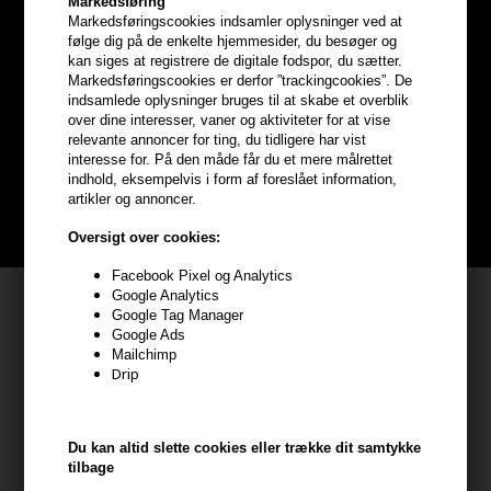
Markedsføring
Markedsføringscookies indsamler oplysninger ved at
følge dig på de enkelte hjemmesider, du besøger og
Optjen
5% bonuskroner
på
kan siges at registrere de digitale fodspor, du sætter.
Markedsføringscookies er derfor ”trackingcookies”. De
hele din ordre
indsamlede oplysninger bruges til at skabe et overblik
over dine interesser, vaner og aktiviteter for at vise
relevante annoncer for ting, du tidligere har vist
Bliv helt gratis en del af vores kundeklub og optjen rabatter når du
interesse for. På den måde får du et mere målrettet
handler
indhold, eksempelvis i form af foreslået information,
artikler og annoncer.
BLIV GRATIS MEDLEM HER
Oversigt over cookies:
Facebook Pixel og Analytics
Google Analytics
Kundeservice
Google Tag Manager
Google Ads
HAIR247
Mailchimp
Frisenborgvej 6A
Drip
7800 Skive
CVR: 44874253
Du kan altid slette cookies eller trække dit samtykke
kundeservice@hair247.dk
tilbage
Tlf. 23839799 (hverdage 9-14)