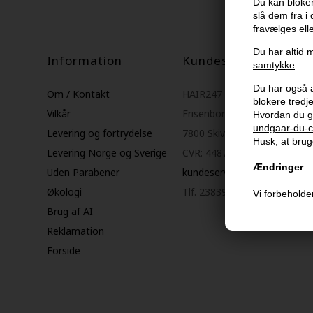
Du kan bloker
slå dem fra i
fravælges ell
Du har altid m
Information
Kundeservice
samtykke
.
Du har også al
Om / Kontakt
HAIR247
blokere tred
Vilkår
Frisenborgvej 6A
Hvordan du g
undgaar-du-c
Levering og fortrydelse
7800 Skive
Husk, at bruge
Levering Norge og Sverige
CVR: 44874253
Ændringer
Uden Parabener
kundeservice@hair247.dk
Økologi
Tlf. 23839799 (hverdage 9-1
Vi forbeholder
Brug af AI
Reklamation
Forside