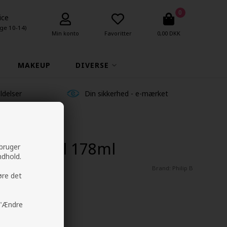
0
ice
ge 10-14)
Min konto
Favoritter
0,00 DKK
MAKEUP
DIVERSE
ldelser
Din sikkerhed - e-mærket
efying Gel 178ml
 bruger
ndhold.
Brand:
Philip B
øre det
å "Ændre