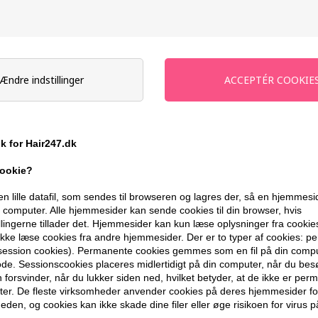
Send mail når varen kommer på lager i
Ikke på lager
- Leveringstid Ukendt d
Ændre indstillinger
Du får
11 DKK
til dit næste køb når d
399,10 DKK FRA GRATIS FRAGT
ik for Hair247.dk
cookie?
BESKRIVELSE
ANMELDELSER
en lille datafil, som sendes til browseren og lagres der, så en hjemmes
computer. Alle hjemmesider kan sende cookies til din browser, hvis
Philip B Gravity-Defying Gel 178ml er e
llingerne tillader det. Hjemmesider kan kun læse oplysninger fra cookie
finish med et stærkt og fleksibelt hold. D
kke læse cookies fra andre hjemmesider. Der er to typer af cookies: 
udviklet til at give håret volumen, defi
(session cookies). Permanente cookies gemmes som en fil på din compu
de. Sessionscookies placeres midlertidigt på din computer, når du bes
over for farve- og keratinbehandlet hår.
forsvinder, når du lukker siden ned, hvilket betyder, at de ikke er pe
er. De fleste virksomheder anvender cookies på deres hjemmesider for
Egenskaber
eden, og cookies kan ikke skade dine filer eller øge risikoen for virus p