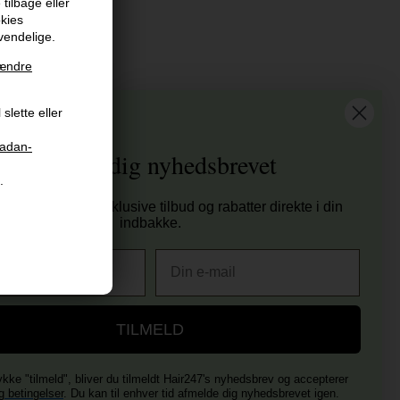
tilbage eller
okies
vendelige.
ændre
at vi har
slette eller
tis fragt til ved køb over 399 kr på udvalgte fragtformer
sender samme hverdag ved bestilling inden kl 14:45
aadan-
Tilmeld dig nyhedsbrevet
 dages returret
.
00 anmeldelser på Trustpilot , 4.9 Rating
tag nyheder, eksklusive tilbud og rabatter direkte i din
er E-mærket - Din sikkerhed
indbakke.
E-mail
TILMELD
ykke "tilmeld", bliver du tilmeldt Hair247's nyhedsbrev og accepterer
g betingelser
. Du kan til enhver tid afmelde dig nyhedsbrevet igen.