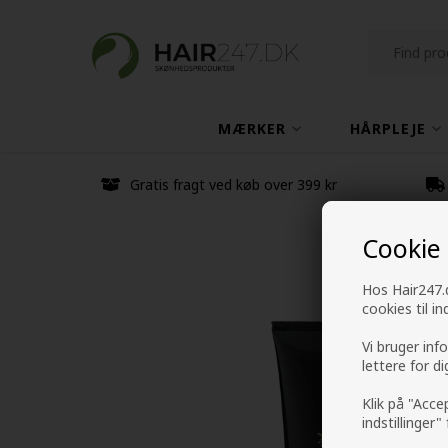
MÆRKER
HÅRPLEJE
Gratis fragt ved køb over 399 kr
Cookie
Hos Hair247.d
cookies til i
Vi bruger inf
lettere for d
Klik på "Acce
indstillinger"