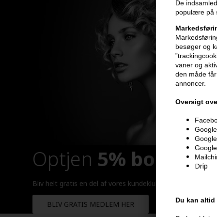
De indsamlede
populære på s
Markedsføri
Markedsføring
besøger og ka
”trackingcook
vaner og aktiv
den måde får 
annoncer.
Oversigt ove
Faceboo
Google 
Google
Google
Optjen
5% bonuskr
Mailch
Drip
Bliv helt gratis en del af vores kundeklub og optjen rabatt
Du kan altid
BLIV GRATIS MEDLEM HER