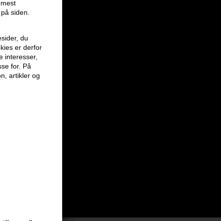
r mest
 på siden.
sider, du
kies er derfor
e interesser,
sse for. På
n, artikler og