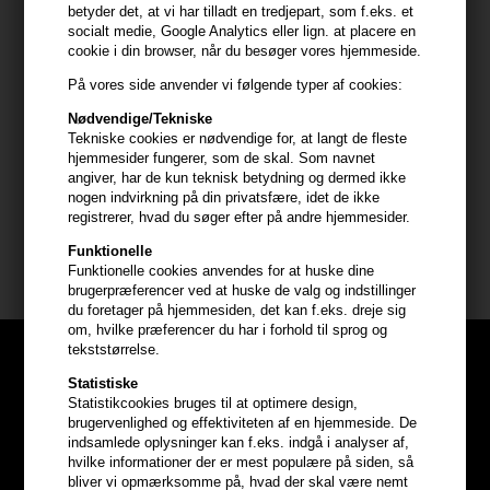
Anvendelse
betyder det, at vi har tilladt en tredjepart, som f.eks. et
socialt medie, Google Analytics eller lign. at placere en
- Påfør i fugtigt hår for at opnå et vådt look
cookie i din browser, når du besøger vores hjemmeside.
- Kan nemt anvendes ved hårrødderne før føntørring for øget
På vores side anvender vi følgende typer af cookies:
volumen
- Fordel jævnt for at opnå den ønskede stylingeffekt
Nødvendige/Tekniske
Tekniske cookies er nødvendige for, at langt de fleste
- Undgå direkte kontakt med øjnene
hjemmesider fungerer, som de skal. Som navnet
- Vask hænderne efter brug
angiver, har de kun teknisk betydning og dermed ikke
nogen indvirkning på din privatsfære, idet de ikke
Størrelse: 178ml
registrerer, hvad du søger efter på andre hjemmesider.
Funktionelle
Philip B
Funktionelle cookies anvendes for at huske dine
brugerpræferencer ved at huske de valg og indstillinger
du foretager på hjemmesiden, det kan f.eks. dreje sig
om, hvilke præferencer du har i forhold til sprog og
tekststørrelse.
Statistiske
Statistikcookies bruges til at optimere design,
brugervenlighed og effektiviteten af en hjemmeside. De
indsamlede oplysninger kan f.eks. indgå i analyser af,
hvilke informationer der er mest populære på siden, så
bliver vi opmærksomme på, hvad der skal være nemt