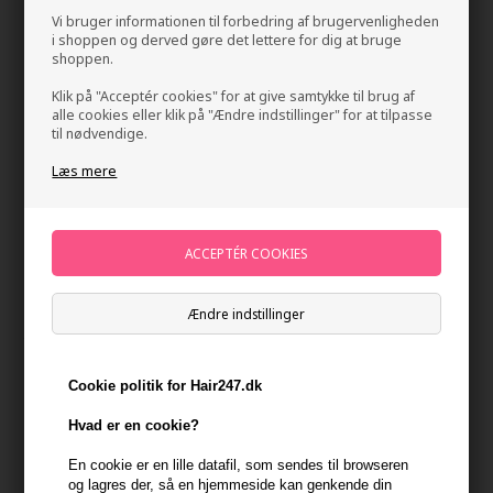
Vi bruger informationen til forbedring af brugervenligheden
i shoppen og derved gøre det lettere for dig at bruge
shoppen.
Klik på "Acceptér cookies" for at give samtykke til brug af
alle cookies eller klik på "Ændre indstillinger" for at tilpasse
til nødvendige.
Læs mere
Philip B Styling Gel 178ml
Mærker
»
Philip B
Brand:
Philip B
Normalpris: 230,00
172,50
DKK
Ændre indstillinger
Tilbuddet gælder: 30.07.26 - 13.08.26
Cookie politik for Hair247.dk
-
+
Hvad er en cookie?
På lager
- Leveringstid 1-2 dage
En cookie er en lille datafil, som sendes til browseren
og lagres der, så en hjemmeside kan genkende din