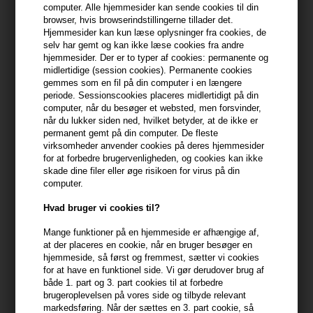
Du får
9 DKK
til dit næste køb når du køber denne vare -
Vis
computer. Alle hjemmesider kan sende cookies til din
min konto
browser, hvis browserindstillingerne tillader det.
Hjemmesider kan kun læse oplysninger fra cookies, de
selv har gemt og kan ikke læse cookies fra andre
399,10 DKK FRA GRATIS FRAGT
399.1 DKK
hjemmesider. Der er to typer af cookies: permanente og
midlertidige (session cookies). Permanente cookies
gemmes som en fil på din computer i en længere
periode. Sessionscookies placeres midlertidigt på din
Beskrivelse
Anmeldelser
Fabrikant
computer, når du besøger et websted, men forsvinder,
når du lukker siden ned, hvilket betyder, at de ikke er
Philip B Styling Gel giver både volumen og fugt samt et elegant og
permanent gemt på din computer. De fleste
virksomheder anvender cookies på deres hjemmesider
defineret look.
for at forbedre brugervenligheden, og cookies kan ikke
skade dine filer eller øge risikoen for virus på din
Egenskaber
computer.
- Passer til alle hårtyper
Hvad bruger vi cookies til?
- Sikrer et blødt hold med fleksibel kontrol uden at efterlade flager
- Ideel til at skabe et 'vådt look' med en tekstureret og veldefineret
Mange funktioner på en hjemmeside er afhængige af,
finish
at der placeres en cookie, når en bruger besøger en
hjemmeside, så først og fremmest, sætter vi cookies
- Kan anvendes som basis under føntørring for ekstra volumen
for at have en funktionel side. Vi gør derudover brug af
- Indeholder fugtgivende ingredienser som Vitamin B5 for optimal
både 1. part og 3. part cookies til at forbedre
pleje
brugeroplevelsen på vores side og tilbyde relevant
markedsføring. Når der sættes en 3. part cookie, så