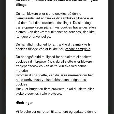
Du kan altid slette cookies eller trække dit samtykke
tilbage
CVR: 44874253
kundeservice@hair247.dk
Du kan blokere eller slette cookies på denne
hjemmeside ved at trække dit samtykke tilbage eller
Tlf. 23839799 (hverdage 9-14)
slå dem fra i din browsers indstillinger. Du skal dog
være opmærksom på, at hvis cookies fravælges ellers
slettes, kan der være funktioner og services, der ikke
Modtag tilbud mm
længere er anvendelige.
Tilmeld dig nyhedsbrev - du kan altid afmelde det igen.
Du har altid mulighed for at trække dit samtykke til
cookies tilbage ved at klikke her:
ændre samtykke
.
Navn
Du har også altid mulighed for at blokere eller slette
cookies i din browser (hvis du vil slette eller blokere
E-mail
tredjepartscookies kan dette kun ske ved denne
metode)
Hvordan du gør dette, kan du læse nærmere om her:
TILMELD
https://erhvervsstyrelsen.dk/saadan-undgaar-du-
cookies
Consent
Jeg accepterer vilkår og betingelser.
Husk, at bruger du flere browsere, skal du slette eller
blokere cookies i alle browsere.
Læs mere her
Husk at vi har
Ændringer
Vi forbeholder os retten til at ændre og opdatere denne
Gratis fragt til ved køb over 399 kr på udvalgte fragtformer