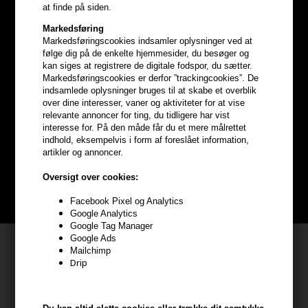
at finde på siden.
Markedsføring
Markedsføringscookies indsamler oplysninger ved at
følge dig på de enkelte hjemmesider, du besøger og
kan siges at registrere de digitale fodspor, du sætter.
Markedsføringscookies er derfor ”trackingcookies”. De
Optjen
5% bonuskroner
på
indsamlede oplysninger bruges til at skabe et overblik
over dine interesser, vaner og aktiviteter for at vise
relevante annoncer for ting, du tidligere har vist
hele din ordre
interesse for. På den måde får du et mere målrettet
indhold, eksempelvis i form af foreslået information,
artikler og annoncer.
Bliv helt gratis en del af vores kundeklub og optjen rabatter når du
handler
Oversigt over cookies:
BLIV GRATIS MEDLEM HER
Facebook Pixel og Analytics
Google Analytics
Google Tag Manager
Google Ads
Kundeservice
Mailchimp
Drip
HAIR247
Frisenborgvej 6A
7800 Skive