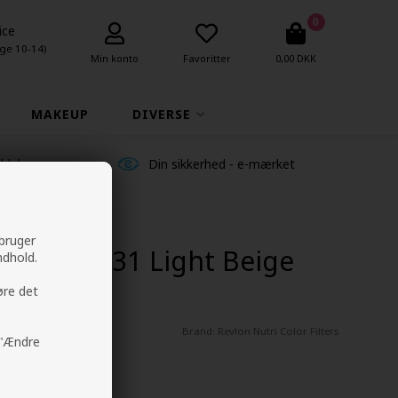
0
ice
ge 10-14)
Min konto
Favoritter
0,00 DKK
MAKEUP
DIVERSE
ldelser
Din sikkerhed - e-mærket
 bruger
 Filters 931 Light Beige
ndhold.
øre det
Brand:
Revlon Nutri Color Filters
å "Ændre