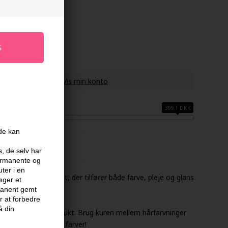
gen
age
 køber denne vare -
Vis min konto
399.1 DKK
ide kan
FABRIKANT
s, de selv har
permanente og
ter i en
e er et 3-i-1 produkt, der tilfører både farve, pleje og glans
øger et
rmanent gemt
 at forbedre
å din
s i ét og samme produkt. Brug kuren mellem hårfarvninger
r plejende og intense farver!