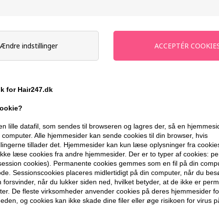
Tilbuddet gælder: 30.07.26 - 13.08.26
Send mail når varen kommer på lager i
Ændre indstillinger
Ikke på lager
- Leveringstid Ukendt d
Du får
6 DKK
til dit næste køb når du
ik for Hair247.dk
399,10 DKK FRA GRATIS FRAGT
cookie?
en lille datafil, som sendes til browseren og lagres der, så en hjemmes
computer. Alle hjemmesider kan sende cookies til din browser, hvis
BESKRIVELSE
ANMELDELSER
llingerne tillader det. Hjemmesider kan kun læse oplysninger fra cookie
kke læse cookies fra andre hjemmesider. Der er to typer af cookies: 
(session cookies). Permanente cookies gemmes som en fil på din compu
Revlon Nutri Color Filters 931 Light Beig
de. Sessionscookies placeres midlertidigt på din computer, når du bes
til håret.
forsvinder, når du lukker siden ned, hvilket betyder, at de ikke er pe
er. De fleste virksomheder anvender cookies på deres hjemmesider for
eden, og cookies kan ikke skade dine filer eller øge risikoen for virus p
Kuren giver intens farve, pleje og glan
eller på lysnet hår. Nutri Color Filters e