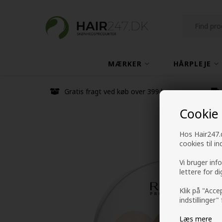
MÆRKER
HÅRPLEJE
Gratis fragt ved køb over 399 kr
Cookie
Hos Hair247.d
cookies til i
Vi bruger inf
lettere for d
Klik på "Acce
indstillinger"
Læs mere