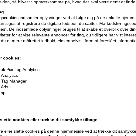
iden, så bliver vi opmærksomme på, hvad der skal være nemt at finde
ng
scookies indsamler oplysninger ved at følge dig på de enkelte hjemme
n siges at registrere de digitale fodspor, du sætter. Markedsføringscoo
ies”. De indsamlede oplysninger bruges til at skabe et overblik over din
iteter for at vise relevante annoncer for ting, du tidligere har vist intere
du et mere målrettet indhold, eksempelvis i form af foreslået informatio
r cookies:
k Pixel og Analytics
Analytics
 Tag Manager
oner
på hele din ordre
 Ads
imp
er når du handler
 slette cookies eller trække dit samtykke tilbage
e eller slette cookies på denne hjemmeside ved at trække dit samtykke 