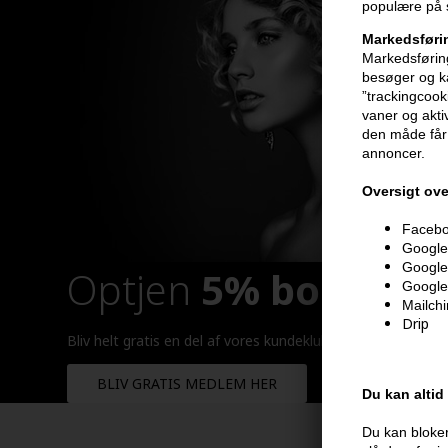
populære på s
Markedsføri
Markedsføring
besøger og ka
”trackingcook
vaner og aktiv
den måde får 
annoncer.
Oversigt ove
Faceboo
Google 
Google
Optjen
5% bonuskr
Google
Mailch
Drip
Bliv helt gratis en del af vores kundeklub og optjen rabatt
BLIV GRATIS MEDLEM HER
Du kan altid
Du kan bloker