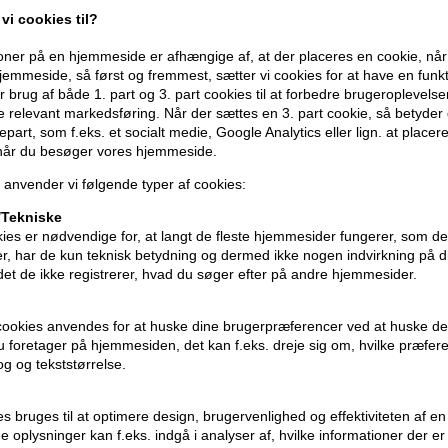
vi cookies til?
Anvendelse
ner på en hjemmeside er afhængige af, at der placeres en cookie, når
- Påføres i vasket håndklædetørt hår
emmeside, så først og fremmest, sætter vi cookies for at have en funkti
- Brug handsker ved påføring - særligt 
 brug af både 1. part og 3. part cookies til at forbedre brugeroplevels
de relevant markedsføring. Når der sættes en 3. part cookie, så betyder d
hænderne
djepart, som f.eks. et socialt medie, Google Analytics eller lign. at placer
- Indvirkningstid 3-15 minutter - afhæng
 når du besøger vores hjemmeside.
- Påføres og fordeles jævnt i håret me
 anvender vi følgende typer af cookies:
- Det anbefales at undgå at berøre hov
- Fjern evt pletter og gnid området med
Tekniske
- Skyl håret grundigt efter indvirkningst
ies er nødvendige for, at langt de fleste hjemmesider fungerer, som d
r, har de kun teknisk betydning og dermed ikke nogen indvirkning på d
idet de ikke registrerer, hvad du søger efter på andre hjemmesider.
Størrelse: 240ml
Revlon Nutri Color Filters farvebombe
cookies anvendes for at huske dine brugerpræferencer ved at huske de
 du foretager på hjemmesiden, det kan f.eks. dreje sig om, hvilke præfer
rog og tekststørrelse.
ies bruges til at optimere design, brugervenlighed og effektiviteten af 
 oplysninger kan f.eks. indgå i analyser af, hvilke informationer der e