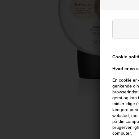
Cookie polit
Hvad er en 
En cookie er 
genkende din 
browserindsti
gemt og kan i
midlertidige 
længere perio
websted, men 
på din comput
brugervenligh
computer.