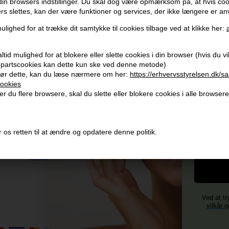
 din browsers indstillinger. Du skal dog være opmærksom på, at hvis co
ers slettes, kan der være funktioner og services, der ikke længere er an
Modtag tilbud mm
Husk 
ulighed for at trække dit samtykke til cookies tilbage ved at klikke her:
Tilmeld dig nyhedsbrev - du kan altid afmelde det igen.
Gra
tid mulighed for at blokere eller slette cookies i din browser (hvis du vil 
Vi 
jepartscookies kan dette kun ske ved denne metode)
Navn
ør dette, kan du læse nærmere om her:
https://erhvervsstyrelsen.dk/s
356
ookies
E-mail
+96
r du flere browsere, skal du slette eller blokere cookies i alle browsere
Og mod
Vi 
4)
TILMELD
Fornavn
 os retten til at ændre og opdatere denne politik.
Consent
Jeg accepterer vilkår og betingelser.
Læs mere her
Ved at tr
vilkår o