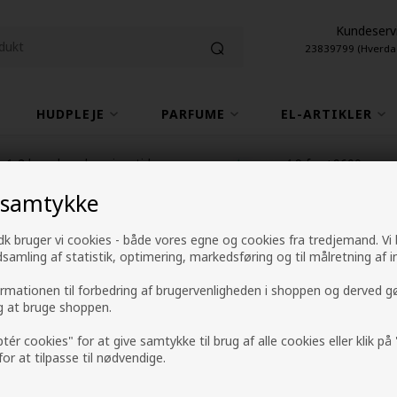
Kundeserv
23839799 (Hverda
HUDPLEJE
PARFUME
EL-ARTIKLER
1-2 hverdage leveringstid
4,9 fra +9600 anme
 samtykke
k bruger vi cookies - både vores egne og cookies fra tredjemand. Vi
Revlon Nutri Color
ndsamling af statistik, optimering, markedsføring og til målretning af i
240ml
ormationen til forbedring af brugervenligheden i shoppen og derved g
ig at bruge shoppen.
Mærker
»
Revlon Nutri Color Filters
ptér cookies" for at give samtykke til brug af alle cookies eller klik p
 for at tilpasse til nødvendige.
Normalpris: 138,00
124,20
DKK