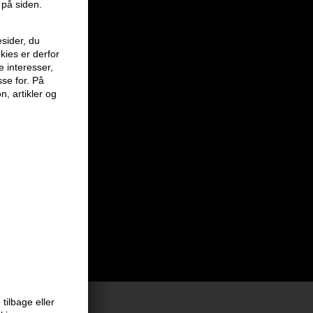
 på siden.
sider, du
kies er derfor
e interesser,
sse for. På
n, artikler og
tilbage eller