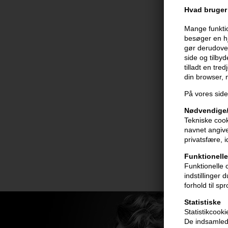
Hvad bruger 
Mange funktio
besøger en hj
gør derudover
side og tilby
tilladt en tre
din browser,
På vores side
Nødvendige/
Tekniske cook
navnet angive
privatsfære, 
Funktionelle
Funktionelle 
indstillinger
forhold til sp
Statistiske
Statistikcook
De indsamlede