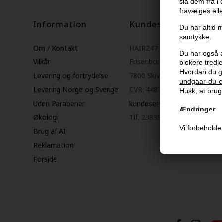
slå dem fra i
fravælges ell
Information
Kundeservice
Du har altid m
samtykke
.
Om / Kontakt
HAIR247
Du har også al
Vilkår
Frisenborgvej 6A
blokere tred
Hvordan du g
Levering og fortrydelse
7800 Skive
undgaar-du-c
Levering Norge og Sverige
CVR: 44874253
Husk, at bruge
Uden Parabener
kundeservice@hair247.dk
Ændringer
Økologi
Tlf. 23839799 (hverdage 9-1
Vi forbeholder
Brug af AI
Reklamation
Forside