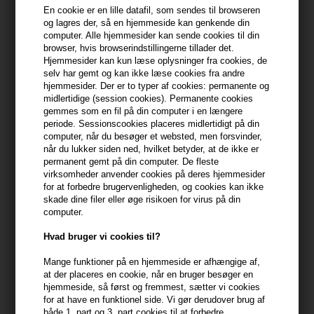
En cookie er en lille datafil, som sendes til browseren
og lagres der, så en hjemmeside kan genkende din
På lager
- Leveringstid 1-2 dage
computer. Alle hjemmesider kan sende cookies til din
browser, hvis browserindstillingerne tillader det.
Du får
8 DKK
til dit næste køb når du køber denne vare -
Vis
Hjemmesider kan kun læse oplysninger fra cookies, de
min konto
selv har gemt og kan ikke læse cookies fra andre
hjemmesider. Der er to typer af cookies: permanente og
midlertidige (session cookies). Permanente cookies
399,10 DKK FRA GRATIS FRAGT
399.1 DKK
gemmes som en fil på din computer i en længere
periode. Sessionscookies placeres midlertidigt på din
computer, når du besøger et websted, men forsvinder,
Beskrivelse
Anmeldelser
Fabrikant
når du lukker siden ned, hvilket betyder, at de ikke er
permanent gemt på din computer. De fleste
virksomheder anvender cookies på deres hjemmesider
Sachajuan Ocean Mist er en spray, der giver dit hår en herlig
for at forbedre brugervenligheden, og cookies kan ikke
skade dine filer eller øge risikoen for virus på din
sommerfornemmelse og strand-look.
computer.
Sachajuan Ocean Mist egenskaber
Hvad bruger vi cookies til?
Håret får naturlig struktur og volumen som om du havde været på
Mange funktioner på en hjemmeside er afhængige af,
stranden og solet dig og badet hele dagen.
at der placeres en cookie, når en bruger besøger en
hjemmeside, så først og fremmest, sætter vi cookies
Fordele
for at have en funktionel side. Vi gør derudover brug af
både 1. part og 3. part cookies til at forbedre