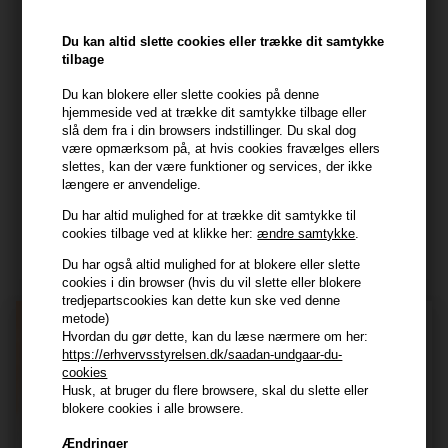
HAIR247
Du kan altid slette cookies eller trække dit samtykke
Frisenborgvej 6A
tilbage
7800 Skive
Du kan blokere eller slette cookies på denne
CVR: 44874253
hjemmeside ved at trække dit samtykke tilbage eller
kundeservice@hair247.dk
slå dem fra i din browsers indstillinger. Du skal dog
være opmærksom på, at hvis cookies fravælges ellers
Tlf. 23839799 (hverdage 9-14)
slettes, kan der være funktioner og services, der ikke
længere er anvendelige.
Modtag tilbud mm
Du har altid mulighed for at trække dit samtykke til
cookies tilbage ved at klikke her:
ændre samtykke
.
Tilmeld dig nyhedsbrev - du kan altid afmelde det igen.
Du har også altid mulighed for at blokere eller slette
Navn
cookies i din browser (hvis du vil slette eller blokere
tredjepartscookies kan dette kun ske ved denne
metode)
E-mail
Hvordan du gør dette, kan du læse nærmere om her:
https://erhvervsstyrelsen.dk/saadan-undgaar-du-
cookies
TILMELD
Husk, at bruger du flere browsere, skal du slette eller
blokere cookies i alle browsere.
Consent
Jeg accepterer vilkår og betingelser.
Ændringer