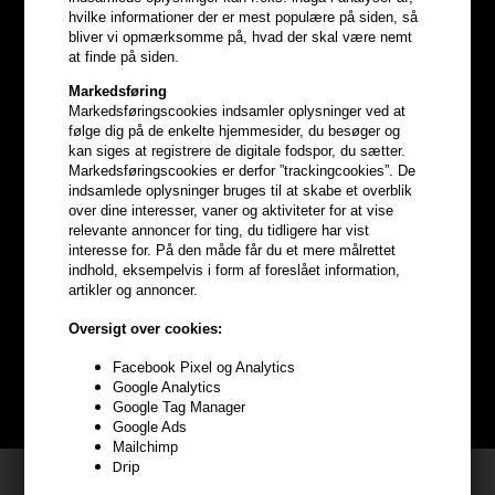
hvilke informationer der er mest populære på siden, så
bliver vi opmærksomme på, hvad der skal være nemt
at finde på siden.
Markedsføring
Markedsføringscookies indsamler oplysninger ved at
følge dig på de enkelte hjemmesider, du besøger og
kan siges at registrere de digitale fodspor, du sætter.
Markedsføringscookies er derfor ”trackingcookies”. De
indsamlede oplysninger bruges til at skabe et overblik
over dine interesser, vaner og aktiviteter for at vise
relevante annoncer for ting, du tidligere har vist
Optjen
5% bonuskroner
på
interesse for. På den måde får du et mere målrettet
indhold, eksempelvis i form af foreslået information,
hele din ordre
artikler og annoncer.
Oversigt over cookies:
Bliv helt gratis en del af vores kundeklub og optjen rabatter når du
handler
Facebook Pixel og Analytics
Google Analytics
BLIV GRATIS MEDLEM HER
Google Tag Manager
Google Ads
Mailchimp
Drip
Kundeservice