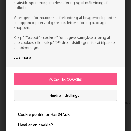
statistik, optimering, markedsføring og til målretning af
indhold.
Vi bruger informationen til forbedring af brugervenligheden
i shoppen og derved gøre det lettere for dig at bruge
shoppen.
Klik på "Acceptér cookies" for at give samtykke til brug af
alle cookies eller klik på "Ændre indstillinger" for at tilpasse
til nødvendige.
Sachajuan Ocean Mist Sea Salt Spray 150ml
Læs mere
Mærker
»
Sachajuan
Brand:
Sachajuan
Normalpris: 220,00
165,00
DKK
Tilbuddet gælder: 30.07.26 - 13.08.26
Ændre indstillinger
Tilbuddet gælder: 30
Stykpris ved 2 stk.
Normalpris: 210,00
157,50
DKK
Cookie politik for Hair247.dk
Hvad er en cookie?
-
+