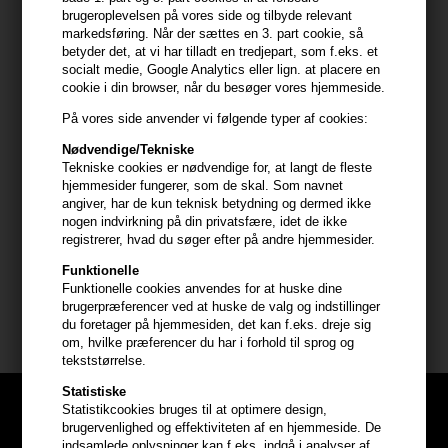
- Giver "Beach-look"
brugeroplevelsen på vores side og tilbyde relevant
- Giver volumen og tekstur
markedsføring. Når der sættes en 3. part cookie, så
- Mat finish
betyder det, at vi har tilladt en tredjepart, som f.eks. et
socialt medie, Google Analytics eller lign. at placere en
- Vegansk, Cruelty free og uden parabener
cookie i din browser, når du besøger vores hjemmeside.
- Anvendes til alle hårtyper, men særligt god i tyndere hår
- God til at adskille krøller
På vores side anvender vi følgende typer af cookies:
Nødvendige/Tekniske
Sådan bruger du Sachajuan Ocean Mist
Tekniske cookies er nødvendige for, at langt de fleste
hjemmesider fungerer, som de skal. Som navnet
- Rystes inden brug
angiver, har de kun teknisk betydning og dermed ikke
- Påfør jævnt på tørt hår
nogen indvirkning på din privatsfære, idet de ikke
- Spray fra en afstand på 20-30 cm
registrerer, hvad du søger efter på andre hjemmesider.
Funktionelle
Størrelse: 150ml
Funktionelle cookies anvendes for at huske dine
brugerpræferencer ved at huske de valg og indstillinger
Sachajuan
du foretager på hjemmesiden, det kan f.eks. dreje sig
om, hvilke præferencer du har i forhold til sprog og
tekststørrelse.
Statistiske
Statistikcookies bruges til at optimere design,
brugervenlighed og effektiviteten af en hjemmeside. De
indsamlede oplysninger kan f.eks. indgå i analyser af,