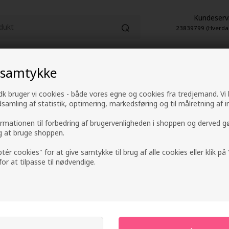
Kundeserv
23839799 (Hverda
HUDPLEJE
PARFUME
EL-ARTIKLER
 samtykke
k bruger vi cookies - både vores egne og cookies fra tredjemand. Vi
1-2 hverdage leveringstid
4,9 fra +9600 anme
ndsamling af statistik, optimering, markedsføring og til målretning af i
ormationen til forbedring af brugervenligheden i shoppen og derved g
ig at bruge shoppen.
The Organic Phar
ptér cookies" for at give samtykke til brug af alle cookies eller klik p
 for at tilpasse til nødvendige.
Mærker
»
The Organic Pharmacy
248,00
DKK
-
+