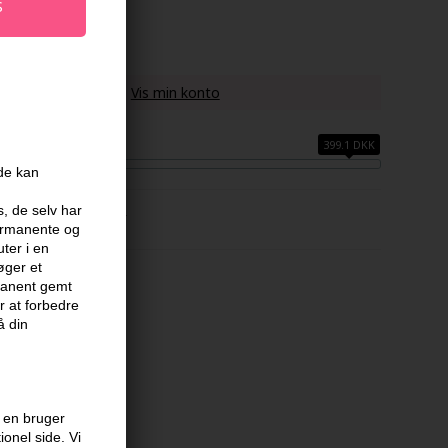
u køber denne vare -
Vis min konto
399.1 DKK
ide kan
s, de selv har
FABRIKANT
permanente og
ter i en
øger et
Kit
rmanent gemt
 at forbedre
å din
 en bruger
onel side. Vi