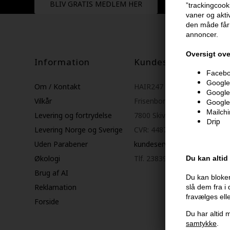
BLIV GRATIS MEDLEM HER
”trackingcook
vaner og aktiv
den måde får 
annoncer.
Oversigt ove
Information
Kundeservice
Faceboo
Google 
Om / Kontakt
HAIR247
Google
Vilkår
Frisenborgvej 6A
Google
Mailch
Levering og fortrydelse
7800 Skive
Drip
Levering Norge og Sverige
CVR: 44874253
Uden Parabener
kundeservice@hair247.dk
Økologi
Tlf. 23839799 (hverdage 9-1
Du kan altid
Brug af AI
Du kan bloker
Reklamation
slå dem fra i
fravælges ell
Forside
Du har altid m
samtykke
.