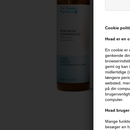
Cookie polit
Hvad er en 
En cookie er 
genkende din 
browserindsti
gemt og kan i
midlertidige 
længere perio
websted, men 
på din comput
brugervenligh
computer.
Hvad bruger 
Mange funktio
besøger en hj