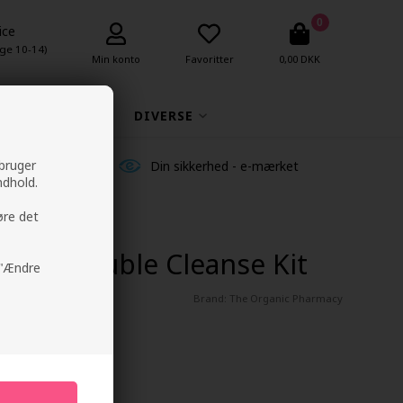
0
ice
ge 10-14)
Min konto
Favoritter
0,00 DKK
MAKEUP
DIVERSE
 bruger
ldelser
Din sikkerhed - e-mærket
ndhold.
øre det
macy Double Cleanse Kit
å "Ændre
Brand:
The Organic Pharmacy