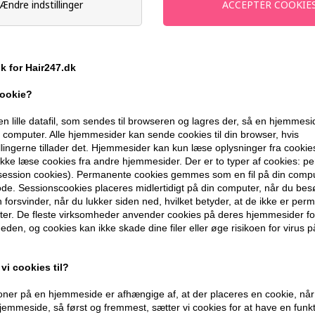
Ændre indstillinger
På lager
- Leveringstid 1-2 dage
Du får
12 DKK
til dit næste køb når d
ik for Hair247.dk
cookie?
399,10 DKK FRA GRATIS FRAGT
en lille datafil, som sendes til browseren og lagres der, så en hjemmes
computer. Alle hjemmesider kan sende cookies til din browser, hvis
llingerne tillader det. Hjemmesider kan kun læse oplysninger fra cookie
BESKRIVELSE
ANMELDELSER
kke læse cookies fra andre hjemmesider. Der er to typer af cookies: 
(session cookies). Permanente cookies gemmes som en fil på din compu
de. Sessionscookies placeres midlertidigt på din computer, når du bes
The Organic Pharmacy Double Cleanse 
forsvinder, når du lukker siden ned, hvilket betyder, at de ikke er pe
er. De fleste virksomheder anvender cookies på deres hjemmesider for
eden, og cookies kan ikke skade dine filer eller øge risikoen for virus p
Indhold:
Carrot Butter Cleanser 50ml
vi cookies til?
Rose Facial Cleansing Gel 200ml
ner på en hjemmeside er afhængige af, at der placeres en cookie, når
emmeside, så først og fremmest, sætter vi cookies for at have en funkti