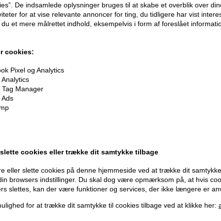
ies”. De indsamlede oplysninger bruges til at skabe et overblik over din
iteter for at vise relevante annoncer for ting, du tidligere har vist intere
du et mere målrettet indhold, eksempelvis i form af foreslået informatio
r cookies:
Modtag tilbud mm
Husk 
k Pixel og Analytics
Analytics
Tilmeld dig nyhedsbrev - du kan altid afmelde det igen.
Gra
 Tag Manager
Vi 
 Ads
Navn
imp
356
E-mail
+96
Og mod
Vi 
4)
 slette cookies eller trække dit samtykke tilbage
TILMELD
Fornavn
e eller slette cookies på denne hjemmeside ved at trække dit samtykke 
Consent
Jeg accepterer vilkår og betingelser.
 din browsers indstillinger. Du skal dog være opmærksom på, at hvis co
Læs mere her
ers slettes, kan der være funktioner og services, der ikke længere er an
ulighed for at trække dit samtykke til cookies tilbage ved at klikke her: