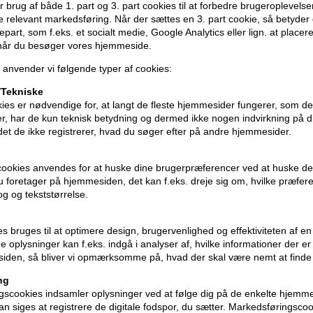
 brug af både 1. part og 3. part cookies til at forbedre brugeroplevels
de relevant markedsføring. Når der sættes en 3. part cookie, så betyder d
djepart, som f.eks. et socialt medie, Google Analytics eller lign. at placer
 når du besøger vores hjemmeside.
 anvender vi følgende typer af cookies:
Tekniske
ies er nødvendige for, at langt de fleste hjemmesider fungerer, som d
r, har de kun teknisk betydning og dermed ikke nogen indvirkning på d
idet de ikke registrerer, hvad du søger efter på andre hjemmesider.
cookies anvendes for at huske dine brugerpræferencer ved at huske de
 du foretager på hjemmesiden, det kan f.eks. dreje sig om, hvilke præfer
rog og tekststørrelse.
ies bruges til at optimere design, brugervenlighed og effektiviteten af 
oner
på hele din ordre
 oplysninger kan f.eks. indgå i analyser af, hvilke informationer der e
iden, så bliver vi opmærksomme på, hvad der skal være nemt at finde
ng
er når du handler
scookies indsamler oplysninger ved at følge dig på de enkelte hjemme
n siges at registrere de digitale fodspor, du sætter. Markedsføringscoo