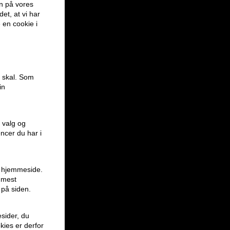
en på vores
et, at vi har
e en cookie i
e skal. Som
in
 valg og
encer du har i
en hjemmeside.
r mest
 på siden.
sider, du
kies er derfor