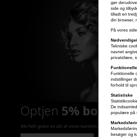
gør derudover
side og tilby
tilladt en tre
din browser,
På vores side
Nødvendige/
Tekniske cook
navnet angive
privatsfære, 
Funktionelle
Funktionelle 
indstillinger
forhold til sp
Statistiske
Statistikcook
Optjen
5% bonuskr
De indsamlede
populære på s
Markedsføri
Bliv helt gratis en del af vores kundeklub og optjen rabatt
Markedsføring
besøger og ka