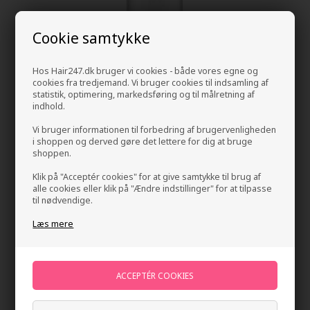
Cookie samtykke
Hos Hair247.dk bruger vi cookies - både vores egne og
cookies fra tredjemand. Vi bruger cookies til indsamling af
statistik, optimering, markedsføring og til målretning af
indhold.
Vi bruger informationen til forbedring af brugervenligheden
UKHAIR Hair Growth Serum 50ml
i shoppen og derved gøre det lettere for dig at bruge
shoppen.
Mærker
»
UKLASH Vippe- og brynserum
Brand:
UKLASH
369,00
DKK
Klik på "Acceptér cookies" for at give samtykke til brug af
alle cookies eller klik på "Ændre indstillinger" for at tilpasse
til nødvendige.
-
+
Læs mere
På lager
- Leveringstid 1-2 dage
Du får
18 DKK
til dit næste køb når du køber denne vare -
Vis
min konto