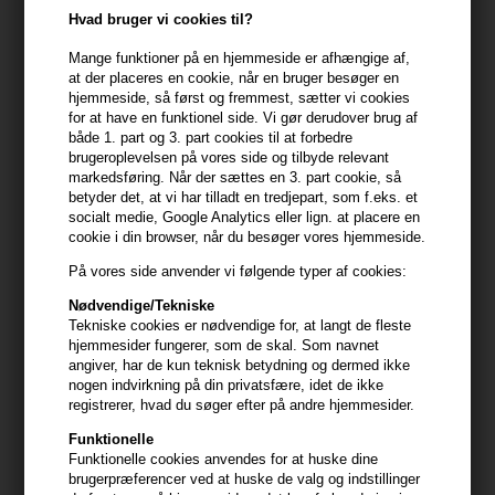
Perfekt til dig der
Hvad bruger vi cookies til?
- Oplever tyndt hår
Mange funktioner på en hjemmeside er afhængige af,
- Ønsker mere fylde
at der placeres en cookie, når en bruger besøger en
hjemmeside, så først og fremmest, sætter vi cookies
- Vil forbedre hovedbundsrutinen
for at have en funktionel side. Vi gør derudover brug af
både 1. part og 3. part cookies til at forbedre
Anvendelse
brugeroplevelsen på vores side og tilbyde relevant
markedsføring. Når der sættes en 3. part cookie, så
- Påfør direkte i hovedbunden
betyder det, at vi har tilladt en tredjepart, som f.eks. et
- Massér produktet ind
socialt medie, Google Analytics eller lign. at placere en
- Brug dagligt
cookie i din browser, når du besøger vores hjemmeside.
- Skal ikke skylles ud
På vores side anvender vi følgende typer af cookies:
Størrelse: 50ml
Nødvendige/Tekniske
Tekniske cookies er nødvendige for, at langt de fleste
hjemmesider fungerer, som de skal. Som navnet
Produktinformation
angiver, har de kun teknisk betydning og dermed ikke
- Produkt: UKHAIR Hair Growth Serum 50ml
nogen indvirkning på din privatsfære, idet de ikke
registrerer, hvad du søger efter på andre hjemmesider.
- Produkttype: hårvækstserum til tyndt hår
- Hårtype: fint og tyndt hår
Funktionelle
- Effekt: fylde og hovedbundspleje
Funktionelle cookies anvendes for at huske dine
brugerpræferencer ved at huske de valg og indstillinger