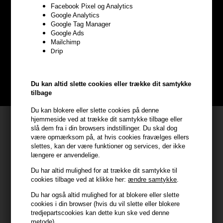
Facebook Pixel og Analytics
Optjen
5% bonuskroner
på
Google Analytics
Google Tag Manager
hele din ordre
Google Ads
Mailchimp
Drip
Bliv helt gratis en del af vores kundeklub og optjen rabatter når du
handler
Du kan altid slette cookies eller trække dit samtykke
BLIV GRATIS MEDLEM HER
tilbage
Du kan blokere eller slette cookies på denne
hjemmeside ved at trække dit samtykke tilbage eller
Kundeservice
slå dem fra i din browsers indstillinger. Du skal dog
være opmærksom på, at hvis cookies fravælges ellers
HAIR247
slettes, kan der være funktioner og services, der ikke
Frisenborgvej 6A
længere er anvendelige.
7800 Skive
Du har altid mulighed for at trække dit samtykke til
CVR: 44874253
cookies tilbage ved at klikke her:
ændre samtykke
.
kundeservice@hair247.dk
Du har også altid mulighed for at blokere eller slette
cookies i din browser (hvis du vil slette eller blokere
Tlf. 23839799 (hverdage 9-14)
tredjepartscookies kan dette kun ske ved denne
metode)