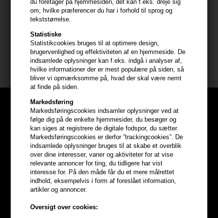
du foretager på hjemmesiden, det kan f.eks. dreje sig
Godt at vide
om, hvilke præferencer du har i forhold til sprog og
- Udviklet til dig der ønsker en målrettet rutine mod hår der føles
tekststørrelse.
tyndt
Statistiske
- Ideel hvis du søger hårvækstserum til tyndt hår eller serum til
Statistikcookies bruges til at optimere design,
mere fyldigt hår uden at tynge
brugervenlighed og effektiviteten af en hjemmeside. De
indsamlede oplysninger kan f.eks. indgå i analyser af,
- Perfekt til dig der ønsker et kraftigere hårudtryk
hvilke informationer der er mest populære på siden, så
bliver vi opmærksomme på, hvad der skal være nemt
at finde på siden.
Markedsføring
Markedsføringscookies indsamler oplysninger ved at
følge dig på de enkelte hjemmesider, du besøger og
kan siges at registrere de digitale fodspor, du sætter.
Markedsføringscookies er derfor ”trackingcookies”. De
indsamlede oplysninger bruges til at skabe et overblik
over dine interesser, vaner og aktiviteter for at vise
relevante annoncer for ting, du tidligere har vist
interesse for. På den måde får du et mere målrettet
indhold, eksempelvis i form af foreslået information,
artikler og annoncer.
Oversigt over cookies: