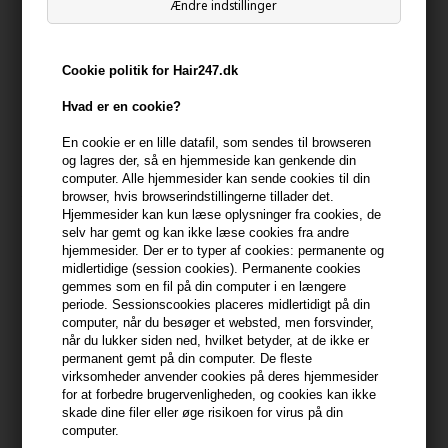
Ændre indstillinger
399,10 DKK FRA GRATIS FRAGT
399.1 DKK
Cookie politik for Hair247.dk
Beskrivelse
Anmeldelser
Hvad er en cookie?
En cookie er en lille datafil, som sendes til browseren
UKHAIR Hair Growth Serum 50ml hjælper håret med at se fyldigere
og lagres der, så en hjemmeside kan genkende din
og tættere ud ved daglig brug og er udviklet til dig, der oplever
computer. Alle hjemmesider kan sende cookies til din
browser, hvis browserindstillingerne tillader det.
tyndt eller fint hår. Det koncentrerede hårserum understøtter en
Hjemmesider kan kun læse oplysninger fra cookies, de
sund hovedbund og en mere voluminøs hårfølelse. Mere fylde.
selv har gemt og kan ikke læse cookies fra andre
Mere selvtillid. Håret fremstår kraftigere og mere levende.
hjemmesider. Der er to typer af cookies: permanente og
midlertidige (session cookies). Permanente cookies
Derfor virker den
gemmes som en fil på din computer i en længere
periode. Sessionscookies placeres midlertidigt på din
- Målrettet serum til hovedbunden
computer, når du besøger et websted, men forsvinder,
- Hjælper håret med at se fyldigere ud
når du lukker siden ned, hvilket betyder, at de ikke er
- Let konsistens uden fedtet finish
permanent gemt på din computer. De fleste
virksomheder anvender cookies på deres hjemmesider
- Velegnet til daglig brug
for at forbedre brugervenligheden, og cookies kan ikke
- Fokus på sund hovedbund
skade dine filer eller øge risikoen for virus på din
- Nem at integrere i rutinen
computer.