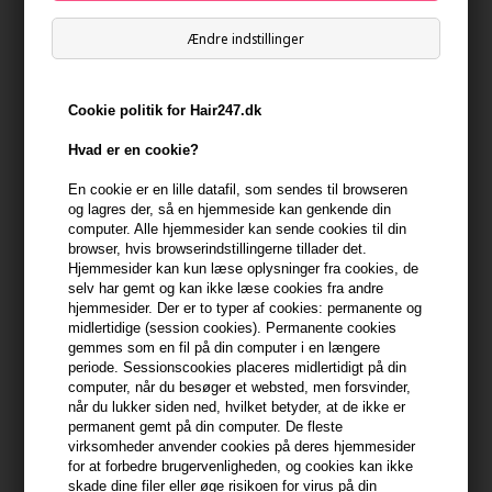
På lager
- Leveringstid 1-2 dage
Ændre indstillinger
Du får
17 DKK
til dit næste køb når du køber denne vare -
Vis
min konto
Cookie politik for Hair247.dk
399,10 DKK FRA GRATIS FRAGT
399.1 DKK
Hvad er en cookie?
En cookie er en lille datafil, som sendes til browseren
Beskrivelse
Anmeldelser
og lagres der, så en hjemmeside kan genkende din
computer. Alle hjemmesider kan sende cookies til din
browser, hvis browserindstillingerne tillader det.
UKLASH Hydra-Gel Eye Patches 60 pcs. giver et friskere og mere
Hjemmesider kan kun læse oplysninger fra cookies, de
udhvilet udtryk omkring øjnene på få minutter. De fugtgivende
selv har gemt og kan ikke læse cookies fra andre
hydrogel eye patches hjælper med at pleje det sarte øjenområde
hjemmesider. Der er to typer af cookies: permanente og
midlertidige (session cookies). Permanente cookies
og efterlader huden glattere og mere velplejet. Friskhed du kan
gemmes som en fil på din computer i en længere
se. Øjenområdet ser mere opfrisket og vågent ud.
periode. Sessionscookies placeres midlertidigt på din
computer, når du besøger et websted, men forsvinder,
Derfor virker den
når du lukker siden ned, hvilket betyder, at de ikke er
permanent gemt på din computer. De fleste
- Intens fugt til øjenområdet
virksomheder anvender cookies på deres hjemmesider
- Kølende og behagelig fornemmelse
for at forbedre brugervenligheden, og cookies kan ikke
- Hjælper med et friskere look
skade dine filer eller øge risikoen for virus på din