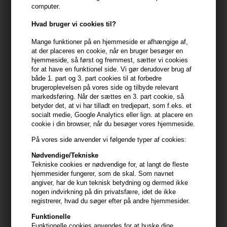
computer.
- Hydrogel-teknologi
- Hurtig selvforkælelse
Hvad bruger vi cookies til?
- Praktiske enkeltdoser
Mange funktioner på en hjemmeside er afhængige af,
Perfekt til dig der
at der placeres en cookie, når en bruger besøger en
hjemmeside, så først og fremmest, sætter vi cookies
- Ser træt ud omkring øjnene
for at have en funktionel side. Vi gør derudover brug af
- Ønsker ekstra fugtpleje
både 1. part og 3. part cookies til at forbedre
brugeroplevelsen på vores side og tilbyde relevant
- Vil opfriske huden før makeup
markedsføring. Når der sættes en 3. part cookie, så
betyder det, at vi har tilladt en tredjepart, som f.eks. et
Anvendelse
socialt medie, Google Analytics eller lign. at placere en
cookie i din browser, når du besøger vores hjemmeside.
- Placér patches under øjnene
- Lad virke i 10-15 minutter
På vores side anvender vi følgende typer af cookies:
- Fjern patches
Nødvendige/Tekniske
- Dup overskydende serum ind i huden
Tekniske cookies er nødvendige for, at langt de fleste
hjemmesider fungerer, som de skal. Som navnet
Størrelse: 60 pcs.
angiver, har de kun teknisk betydning og dermed ikke
nogen indvirkning på din privatsfære, idet de ikke
registrerer, hvad du søger efter på andre hjemmesider.
Produktinformation
Funktionelle
- Produkt: UKLASH Hydra-Gel Eye Patches 60 pcs.
Funktionelle cookies anvendes for at huske dine