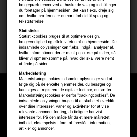
- Produkttype: fugtgivende eye patches
brugerpræferencer ved at huske de valg og indstillinger
- Hårtype: alle hudtyper
du foretager på hjemmesiden, det kan f.eks. dreje sig
- Effekt: fugt og opfriskning
om, hvilke præferencer du har i forhold til sprog og
tekststørrelse.
Godt at vide
Statistiske
Statistikcookies bruges til at optimere design,
- Perfekte som hurtig opfriskning før arbejde eller fest
brugervenlighed og effektiviteten af en hjemmeside. De
- Ideel hvis du søger eye patches mod træt udseende eller
indsamlede oplysninger kan f.eks. indgå i analyser af,
hydrogel patches til området under øjnene
hvilke informationer der er mest populære på siden, så
- Perfekt til dig der ønsker et mere frisk og udhvilet look
bliver vi opmærksomme på, hvad der skal være nemt
at finde på siden.
Markedsføring
Markedsføringscookies indsamler oplysninger ved at
følge dig på de enkelte hjemmesider, du besøger og
kan siges at registrere de digitale fodspor, du sætter.
Markedsføringscookies er derfor ”trackingcookies”. De
indsamlede oplysninger bruges til at skabe et overblik
over dine interesser, vaner og aktiviteter for at vise
relevante annoncer for ting, du tidligere har vist
interesse for. På den måde får du et mere målrettet
indhold, eksempelvis i form af foreslået information,
artikler og annoncer.