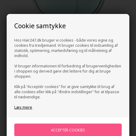
Cookie samtykke
Hos Hair247.dk bruger vi cookies - både vores egne og
cookies fra tredjemand. Vi bruger cookies til indsamling af
statistik, optimering, markedsføring og til målretning af
indhold.
Vi bruger informationen til forbedring af brugervenligheden
i shoppen og derved gøre det lettere for dig at bruge
shoppen.
UKLASH Hydra-Gel Eye Patches 60 pcs.
Klik på "Acceptér cookies" for at give samtykke til brug af
alle cookies eller klik på "Ændre indstillinger" for at tilpasse
Mærker
»
UKLASH Vippe- og brynserum
Brand:
UKLASH
til nødvendige.
349,00
DKK
Læs mere
-
+