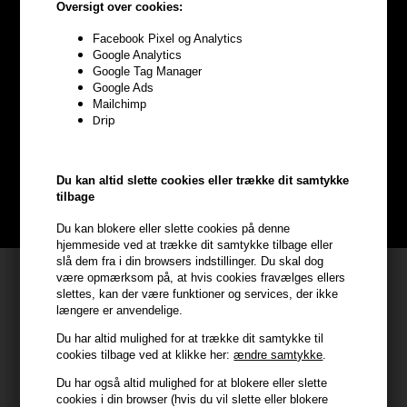
Oversigt over cookies:
Facebook Pixel og Analytics
Google Analytics
Google Tag Manager
Optjen
5% bonuskroner
på
Google Ads
Mailchimp
hele din ordre
Drip
Bliv helt gratis en del af vores kundeklub og optjen rabatter når du
handler
Du kan altid slette cookies eller trække dit samtykke
tilbage
BLIV GRATIS MEDLEM HER
Du kan blokere eller slette cookies på denne
hjemmeside ved at trække dit samtykke tilbage eller
slå dem fra i din browsers indstillinger. Du skal dog
Kundeservice
være opmærksom på, at hvis cookies fravælges ellers
slettes, kan der være funktioner og services, der ikke
HAIR247
længere er anvendelige.
Frisenborgvej 6A
Du har altid mulighed for at trække dit samtykke til
cookies tilbage ved at klikke her:
ændre samtykke
.
7800 Skive
CVR: 44874253
Du har også altid mulighed for at blokere eller slette
cookies i din browser (hvis du vil slette eller blokere
kundeservice@hair247.dk