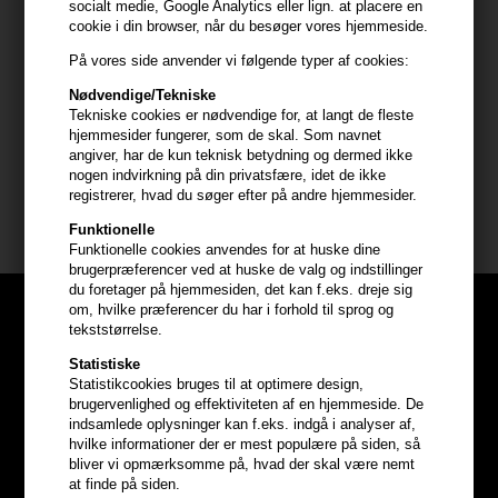
socialt medie, Google Analytics eller lign. at placere en
cookie i din browser, når du besøger vores hjemmeside.
Sådan bruger du Uppercut Deluxe Salt Spray
På vores side anvender vi følgende typer af cookies:
- Anvendes i fugtigt hår
- Lad håret lufttørre for løs og afslappet frisure
Nødvendige/Tekniske
Tekniske cookies er nødvendige for, at langt de fleste
- Eller føntør for ekstra fylde som pre-styling
hjemmesider fungerer, som de skal. Som navnet
angiver, har de kun teknisk betydning og dermed ikke
Størrelse: 150ml
nogen indvirkning på din privatsfære, idet de ikke
registrerer, hvad du søger efter på andre hjemmesider.
Uppercut Deluxe
Funktionelle
Funktionelle cookies anvendes for at huske dine
brugerpræferencer ved at huske de valg og indstillinger
du foretager på hjemmesiden, det kan f.eks. dreje sig
om, hvilke præferencer du har i forhold til sprog og
tekststørrelse.
Statistiske
Statistikcookies bruges til at optimere design,
brugervenlighed og effektiviteten af en hjemmeside. De
indsamlede oplysninger kan f.eks. indgå i analyser af,
hvilke informationer der er mest populære på siden, så
bliver vi opmærksomme på, hvad der skal være nemt
at finde på siden.