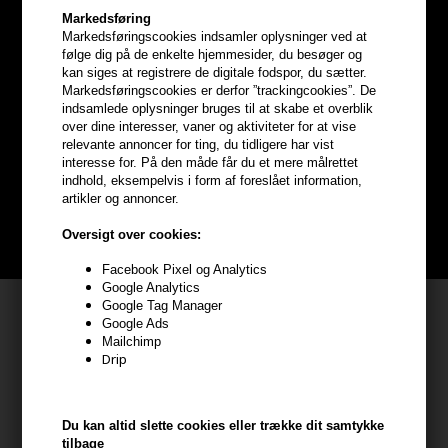
Markedsføring
Markedsføringscookies indsamler oplysninger ved at
følge dig på de enkelte hjemmesider, du besøger og
kan siges at registrere de digitale fodspor, du sætter.
Optjen
5% bonuskroner
på
Markedsføringscookies er derfor ”trackingcookies”. De
indsamlede oplysninger bruges til at skabe et overblik
hele din ordre
over dine interesser, vaner og aktiviteter for at vise
relevante annoncer for ting, du tidligere har vist
interesse for. På den måde får du et mere målrettet
Bliv helt gratis en del af vores kundeklub og optjen rabatter når du
indhold, eksempelvis i form af foreslået information,
handler
artikler og annoncer.
Oversigt over cookies:
BLIV GRATIS MEDLEM HER
Facebook Pixel og Analytics
Google Analytics
Google Tag Manager
Kundeservice
Google Ads
Mailchimp
HAIR247
Drip
Frisenborgvej 6A
7800 Skive
CVR: 44874253
Du kan altid slette cookies eller trække dit samtykke
tilbage