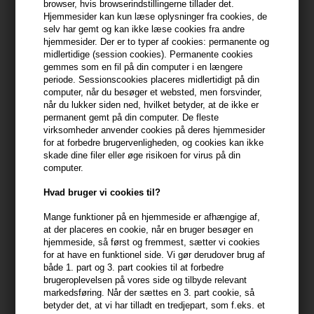
browser, hvis browserindstillingerne tillader det.
Hjemmesider kan kun læse oplysninger fra cookies, de
Du får
6 DKK
til dit næste køb når du køber denne vare -
Vis
selv har gemt og kan ikke læse cookies fra andre
min konto
hjemmesider. Der er to typer af cookies: permanente og
midlertidige (session cookies). Permanente cookies
399,10 DKK FRA GRATIS FRAGT
gemmes som en fil på din computer i en længere
399.1 DKK
periode. Sessionscookies placeres midlertidigt på din
computer, når du besøger et websted, men forsvinder,
når du lukker siden ned, hvilket betyder, at de ikke er
Beskrivelse
Anmeldelser
Fabrikant
permanent gemt på din computer. De fleste
virksomheder anvender cookies på deres hjemmesider
for at forbedre brugervenligheden, og cookies kan ikke
Uppercut Deluxe Salt Spray er en saltvandsspray, der giver let
skade dine filer eller øge risikoen for virus på din
hold, tekstur og en naturlig finish.
computer.
Uppercut Deluxe Salt Spray egenskaber
Hvad bruger vi cookies til?
Sprayen kan bruges som stylingprodukt til at give en let, dagen-
Mange funktioner på en hjemmeside er afhængige af,
derpå frisure. Herudover kan du også bruge Salt Spray som pre-
at der placeres en cookie, når en bruger besøger en
hjemmeside, så først og fremmest, sætter vi cookies
styling spray. Dvs at den bruges i fugtigt hår inden føntørring for
for at have en funktionel side. Vi gør derudover brug af
mere volumen.
både 1. part og 3. part cookies til at forbedre
brugeroplevelsen på vores side og tilbyde relevant
Uppercut Deluxe Salt Spray kommer i en emballage, der ligner et
markedsføring. Når der sættes en 3. part cookie, så
betyder det, at vi har tilladt en tredjepart, som f.eks. et
dåse med spraymaling og har en frisk duft af citrus og wood.