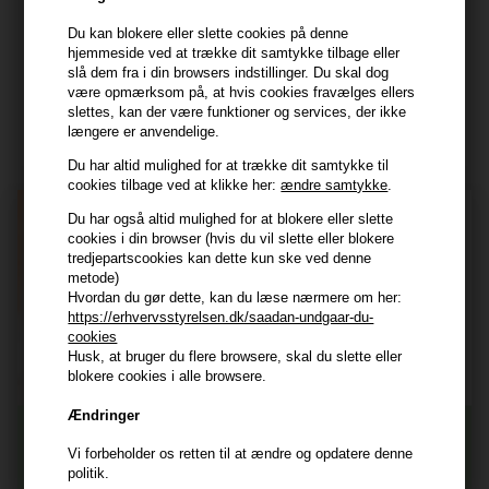
kundeservice@hair247.dk
Tlf. 23839799 (hverdage 9-14)
Du kan blokere eller slette cookies på denne
hjemmeside ved at trække dit samtykke tilbage eller
slå dem fra i din browsers indstillinger. Du skal dog
Modtag tilbud mm
være opmærksom på, at hvis cookies fravælges ellers
slettes, kan der være funktioner og services, der ikke
Tilmeld dig nyhedsbrev - du kan altid afmelde det igen.
længere er anvendelige.
Navn
Du har altid mulighed for at trække dit samtykke til
cookies tilbage ved at klikke her:
ændre samtykke
.
E-mail
Du har også altid mulighed for at blokere eller slette
cookies i din browser (hvis du vil slette eller blokere
tredjepartscookies kan dette kun ske ved denne
metode)
TILMELD
Hvordan du gør dette, kan du læse nærmere om her:
https://erhvervsstyrelsen.dk/saadan-undgaar-du-
Consent
Jeg accepterer vilkår og betingelser.
cookies
Husk, at bruger du flere browsere, skal du slette eller
Læs mere her
blokere cookies i alle browsere.
Husk at vi har
Ændringer
Tilmeld dig nyhedsbrevet
Gratis fragt til ved køb over 399 kr på udvalgte fragtformer
Vi forbeholder os retten til at ændre og opdatere denne
Vi sender samme hverdag ved bestilling inden kl 14:45
politik.