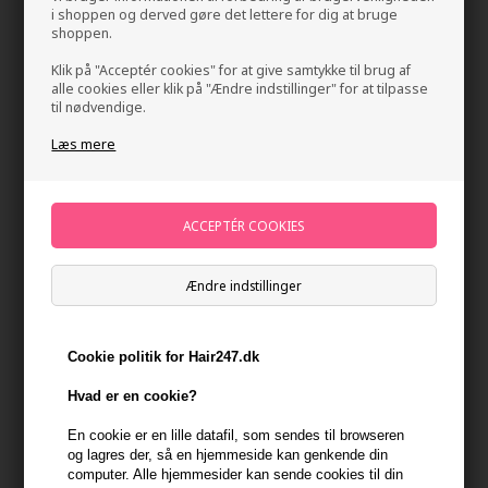
i shoppen og derved gøre det lettere for dig at bruge
shoppen.
Klik på "Acceptér cookies" for at give samtykke til brug af
alle cookies eller klik på "Ændre indstillinger" for at tilpasse
til nødvendige.
Læs mere
Uppercut Deluxe Salt Spray 150ml
Mærker
»
Uppercut Deluxe
Brand:
Uppercut Deluxe
138,00
DKK
Ændre indstillinger
Stykpris ved 2 stk.
128,00
DKK
Spar 7%
Cookie politik for Hair247.dk
Hvad er en cookie?
-
+
En cookie er en lille datafil, som sendes til browseren
og lagres der, så en hjemmeside kan genkende din
På lager
- Leveringstid 1-2 dage
computer. Alle hjemmesider kan sende cookies til din