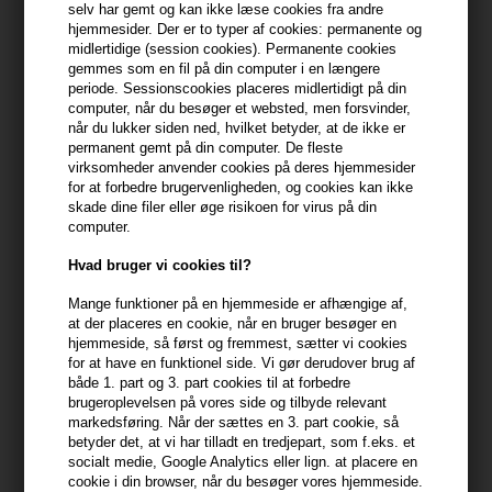
selv har gemt og kan ikke læse cookies fra andre
Du får
5 DKK
til dit næste køb når du køber denne vare -
Vis
hjemmesider. Der er to typer af cookies: permanente og
min konto
midlertidige (session cookies). Permanente cookies
gemmes som en fil på din computer i en længere
periode. Sessionscookies placeres midlertidigt på din
399,10 DKK FRA GRATIS FRAGT
399.1 DKK
computer, når du besøger et websted, men forsvinder,
når du lukker siden ned, hvilket betyder, at de ikke er
permanent gemt på din computer. De fleste
virksomheder anvender cookies på deres hjemmesider
Beskrivelse
Anmeldelser
Fabrikant
for at forbedre brugervenligheden, og cookies kan ikke
skade dine filer eller øge risikoen for virus på din
computer.
Wella EIMI Body Crafter er en volumenspray, der giver fylde,
volumen og tekstur.
Hvad bruger vi cookies til?
Wella EIMI Body Crafter egenskaber
Mange funktioner på en hjemmeside er afhængige af,
at der placeres en cookie, når en bruger besøger en
- Fylde og volumen
hjemmeside, så først og fremmest, sætter vi cookies
- Tekstur
for at have en funktionel side. Vi gør derudover brug af
- Medium hold
både 1. part og 3. part cookies til at forbedre
brugeroplevelsen på vores side og tilbyde relevant
markedsføring. Når der sættes en 3. part cookie, så
Sådan bruger du Wella EIMI Body Crafter
betyder det, at vi har tilladt en tredjepart, som f.eks. et
socialt medie, Google Analytics eller lign. at placere en
- Ryst beholder inden brug
cookie i din browser, når du besøger vores hjemmeside.
- Spray jævnt på fugtigt hår - fokuser på hårrødderne