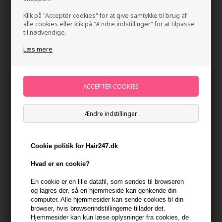
Klik på "Acceptér cookies" for at give samtykke til brug af
alle cookies eller klik på "Ændre indstillinger" for at tilpasse
til nødvendige.
Læs mere
Wella EIMI Body Crafter 150ml
Mærker
»
Wella Eimi Styling
Brand:
Wella EIMI
Ændre indstillinger
108,00
DKK
Cookie politik for Hair247.dk
Stykpris ved 2 stk.
98,00
DKK
Spar 9%
Hvad er en cookie?
En cookie er en lille datafil, som sendes til browseren
-
+
og lagres der, så en hjemmeside kan genkende din
computer. Alle hjemmesider kan sende cookies til din
browser, hvis browserindstillingerne tillader det.
På lager
- Leveringstid 1-2 dage
Hjemmesider kan kun læse oplysninger fra cookies, de