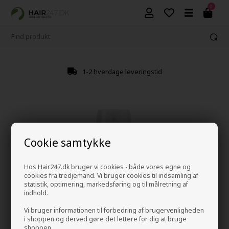
0
1-2 hverdage leveringstid
Cookie samtykke
Hos Hair247.dk bruger vi cookies - både vores egne og
cookies fra tredjemand. Vi bruger cookies til indsamling af
statistik, optimering, markedsføring og til målretning af
indhold.
Vi bruger informationen til forbedring af brugervenligheden
i shoppen og derved gøre det lettere for dig at bruge
shoppen.