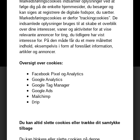
Markedsføringscookies indsamler oplysninger ved at
Optjen
5% bonuskroner
på
følge dig på de enkelte hjemmesider, du besøger og
kan siges at registrere de digitale fodspor, du sætter.
Markedsføringscookies er derfor ”trackingcookies”. De
hele din ordre
indsamlede oplysninger bruges til at skabe et overblik
over dine interesser, vaner og aktiviteter for at vise
relevante annoncer for ting, du tidligere har vist
Bliv helt gratis en del af vores kundeklub og optjen rabatter når du
interesse for. På den måde får du et mere målrettet
handler
indhold, eksempelvis i form af foreslået information,
artikler og annoncer.
BLIV GRATIS MEDLEM HER
Oversigt over cookies:
Facebook Pixel og Analytics
Kundeservice
Google Analytics
Google Tag Manager
HAIR247
Google Ads
Frisenborgvej 6A
Mailchimp
Drip
7800 Skive
CVR: 44874253
kundeservice@hair247.dk
Du kan altid slette cookies eller trække dit samtykke
Tlf. 23839799 (hverdage 9-14)
tilbage
Du kan blokere eller slette cookies på denne