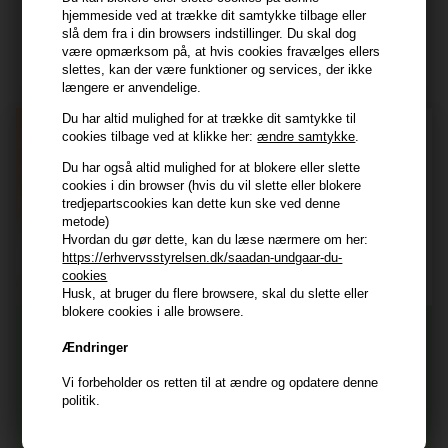
Modtag tilbud mm
hjemmeside ved at trække dit samtykke tilbage eller
slå dem fra i din browsers indstillinger. Du skal dog
være opmærksom på, at hvis cookies fravælges ellers
Tilmeld dig nyhedsbrev - du kan altid afmelde det igen.
slettes, kan der være funktioner og services, der ikke
Navn
længere er anvendelige.
Du har altid mulighed for at trække dit samtykke til
E-mail
cookies tilbage ved at klikke her:
ændre samtykke
.
Du har også altid mulighed for at blokere eller slette
cookies i din browser (hvis du vil slette eller blokere
TILMELD
tredjepartscookies kan dette kun ske ved denne
metode)
Consent
Jeg accepterer vilkår og betingelser.
Hvordan du gør dette, kan du læse nærmere om her:
https://erhvervsstyrelsen.dk/saadan-undgaar-du-
Læs mere her
cookies
Husk at vi har
Husk, at bruger du flere browsere, skal du slette eller
blokere cookies i alle browsere.
Tilmeld dig nyhedsbrevet
Gratis fragt til ved køb over 399 kr på udvalgte fragtformer
Ændringer
Vi sender samme hverdag ved bestilling inden kl 14:45
356 dages returret
Vi forbeholder os retten til at ændre og opdatere denne
Og modtag nyheder, eksklusive tilbud og rabatter
politik.
direkte i din indbakke.
+9600 anmeldelser på Trustpilot , 4.9 Rating
Vi er E-mærket - Din sikkerhed
Fornavn