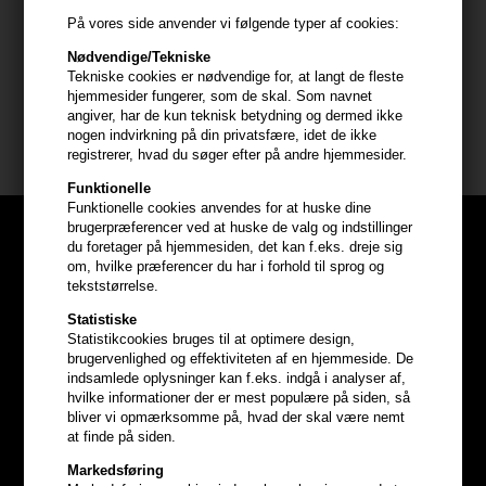
- Føntør med børste for at skabe volumen
På vores side anvender vi følgende typer af cookies:
- Brug i tørt hår for at skabe tekstur
Nødvendige/Tekniske
Tekniske cookies er nødvendige for, at langt de fleste
Størrelse : 150ml
hjemmesider fungerer, som de skal. Som navnet
angiver, har de kun teknisk betydning og dermed ikke
nogen indvirkning på din privatsfære, idet de ikke
Wella EIMI Styling
registrerer, hvad du søger efter på andre hjemmesider.
Funktionelle
Funktionelle cookies anvendes for at huske dine
brugerpræferencer ved at huske de valg og indstillinger
du foretager på hjemmesiden, det kan f.eks. dreje sig
om, hvilke præferencer du har i forhold til sprog og
tekststørrelse.
Statistiske
Statistikcookies bruges til at optimere design,
brugervenlighed og effektiviteten af en hjemmeside. De
indsamlede oplysninger kan f.eks. indgå i analyser af,
hvilke informationer der er mest populære på siden, så
bliver vi opmærksomme på, hvad der skal være nemt
at finde på siden.
Markedsføring