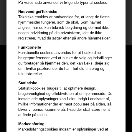
På vores side anvender vi følgende typer af cookies:
- Håret tørres (brug føntørrer for at få mest volumen)
Nødvendige/Tekniske
Indhold: 150ml
Tekniske cookies er nødvendige for, at langt de fleste
hjemmesider fungerer, som de skal. Som navnet
angiver, har de kun teknisk betydning og dermed ikke
Wella EIMI
.
nogen indvirkning på din privatsfære, idet de ikke
registrerer, hvad du søger efter på andre hjemmesider.
Funktionelle
Funktionelle cookies anvendes for at huske dine
brugerpræferencer ved at huske de valg og indstillinger
du foretager på hjemmesiden, det kan f.eks. dreje sig
om, hvilke præferencer du har i forhold til sprog og
tekststørrelse.
Statistiske
Statistikcookies bruges til at optimere design,
brugervenlighed og effektiviteten af en hjemmeside. De
indsamlede oplysninger kan f.eks. indgå i analyser af,
hvilke informationer der er mest populære på siden, så
bliver vi opmærksomme på, hvad der skal være nemt
at finde på siden.
Markedsføring
Markedsføringscookies indsamler oplysninger ved at