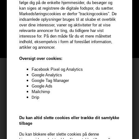
Optjen
5% bonuskroner
på
følge dig på de enkelte hjemmesider, du besøger og
kan siges at registrere de digitale fodspor, du sætter.
hele din ordre
Markedsføringscookies er derfor ”trackingcookies”. De
indsamlede oplysninger bruges til at skabe et overblik
over dine interesser, vaner og aktiviteter for at vise
Bliv helt gratis en del af vores kundeklub og optjen rabatter når du
relevante annoncer for ting, du tidligere har vist
handler
interesse for. På den måde får du et mere målrettet
indhold, eksempelvis i form af foreslået information,
BLIV GRATIS MEDLEM HER
artikler og annoncer.
Oversigt over cookies:
Kundeservice
Facebook Pixel og Analytics
Google Analytics
HAIR247
Google Tag Manager
Google Ads
Frisenborgvej 6A
Mailchimp
7800 Skive
Drip
CVR: 44874253
kundeservice@hair247.dk
Du kan altid slette cookies eller trække dit samtykke
Tlf. 23839799 (hverdage 9-14)
tilbage
Du kan blokere eller slette cookies på denne
Modtag tilbud mm