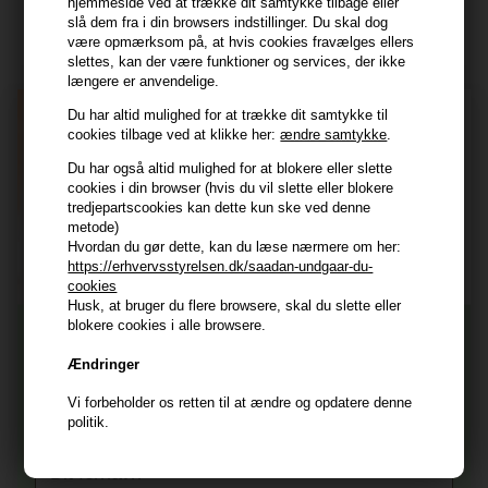
hjemmeside ved at trække dit samtykke tilbage eller
slå dem fra i din browsers indstillinger. Du skal dog
Tilmeld dig nyhedsbrev - du kan altid afmelde det igen.
være opmærksom på, at hvis cookies fravælges ellers
slettes, kan der være funktioner og services, der ikke
Navn
længere er anvendelige.
Du har altid mulighed for at trække dit samtykke til
E-mail
cookies tilbage ved at klikke her:
ændre samtykke
.
Du har også altid mulighed for at blokere eller slette
TILMELD
cookies i din browser (hvis du vil slette eller blokere
tredjepartscookies kan dette kun ske ved denne
Consent
metode)
Jeg accepterer vilkår og betingelser.
Hvordan du gør dette, kan du læse nærmere om her:
Læs mere her
https://erhvervsstyrelsen.dk/saadan-undgaar-du-
cookies
Husk at vi har
Husk, at bruger du flere browsere, skal du slette eller
blokere cookies i alle browsere.
Tilmeld dig nyhedsbrevet
Gratis fragt til ved køb over 399 kr på udvalgte fragtformer
Vi sender samme hverdag ved bestilling inden kl 14:45
Ændringer
356 dages returret
Og modtag nyheder, eksklusive tilbud og rabatter
Vi forbeholder os retten til at ændre og opdatere denne
direkte i din indbakke.
+9600 anmeldelser på Trustpilot , 4.9 Rating
politik.
Vi er E-mærket - Din sikkerhed
Fornavn