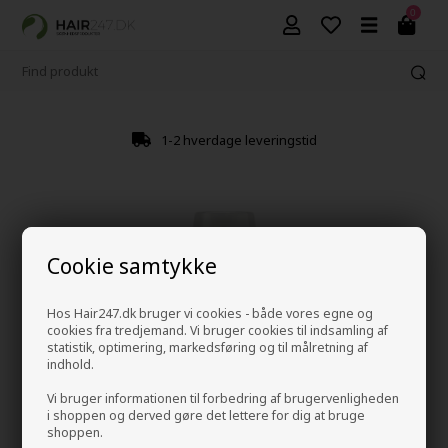
0
1-2 hverdage leveringstid
Cookie samtykke
Hos Hair247.dk bruger vi cookies - både vores egne og
cookies fra tredjemand. Vi bruger cookies til indsamling af
statistik, optimering, markedsføring og til målretning af
indhold.
Vi bruger informationen til forbedring af brugervenligheden
i shoppen og derved gøre det lettere for dig at bruge
shoppen.