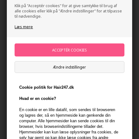
Klik på "Acceptér cookies" for at give samtykke til brug af
alle cookies eller klik på "Ændre indstillinger" for at tilpasse
til nødvendige.
Læs mere
Wella EIMI Perfect Setting 150ml
Ændre indstillinger
Mærker
»
Wella Eimi Styling
Brand:
Wella EIMI
148,00
DKK
Cookie politik for Hair247.dk
Stykpris ved 2 stk.
138,00
DKK
Spar 7%
Hvad er en cookie?
En cookie er en lille datafil, som sendes til browseren
Send mail når varen kommer på lager igen
og lagres der, så en hjemmeside kan genkende din
computer. Alle hjemmesider kan sende cookies til din
browser, hvis browserindstillingerne tillader det.
Ikke på lager
- Leveringstid Ukendt dage
Hjemmesider kan kun læse oplysninger fra cookies, de
selv har gemt og kan ikke læse cookies fra andre