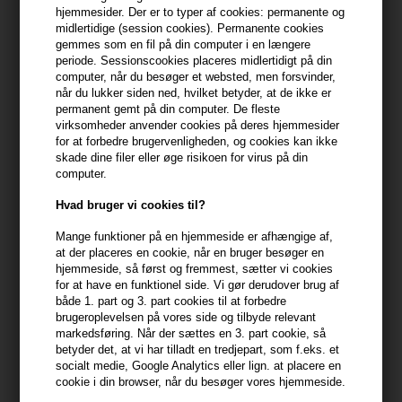
hjemmesider. Der er to typer af cookies: permanente og
Du får
7 DKK
til dit næste køb når du køber denne vare -
Vis
midlertidige (session cookies). Permanente cookies
min konto
gemmes som en fil på din computer i en længere
periode. Sessionscookies placeres midlertidigt på din
computer, når du besøger et websted, men forsvinder,
399,10 DKK FRA GRATIS FRAGT
399.1 DKK
når du lukker siden ned, hvilket betyder, at de ikke er
permanent gemt på din computer. De fleste
virksomheder anvender cookies på deres hjemmesider
Beskrivelse
Anmeldelser
Fabrikant
for at forbedre brugervenligheden, og cookies kan ikke
skade dine filer eller øge risikoen for virus på din
computer.
Wella EIMI Perfect Setting er en let føntørrings-lotion, der giver
volumen ved hårrødderne, samt masser af glans.
Hvad bruger vi cookies til?
Mange funktioner på en hjemmeside er afhængige af,
Wella EIMI Perfect Setting egenskaber
at der placeres en cookie, når en bruger besøger en
hjemmeside, så først og fremmest, sætter vi cookies
- giver volume
for at have en funktionel side. Vi gør derudover brug af
- giver glans
både 1. part og 3. part cookies til at forbedre
- holdfaktor på 2 af 4.
brugeroplevelsen på vores side og tilbyde relevant
markedsføring. Når der sættes en 3. part cookie, så
Sådan bruger du Wella EIMI Perfect Setting
betyder det, at vi har tilladt en tredjepart, som f.eks. et
socialt medie, Google Analytics eller lign. at placere en
- Spray i håndklædetørt hår - sørg for særligt at spraye på
cookie i din browser, når du besøger vores hjemmeside.
hårrødderne