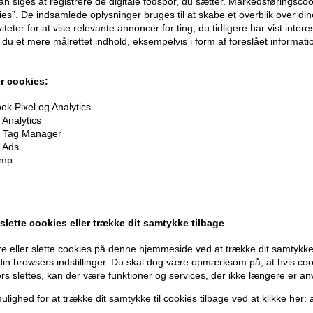
n siges at registrere de digitale fodspor, du sætter. Markedsføringscoo
ies”. De indsamlede oplysninger bruges til at skabe et overblik over din
iteter for at vise relevante annoncer for ting, du tidligere har vist intere
du et mere målrettet indhold, eksempelvis i form af foreslået informatio
oner
på hele din ordre
r cookies:
k Pixel og Analytics
Analytics
er når du handler
 Tag Manager
 Ads
imp
 slette cookies eller trække dit samtykke tilbage
Modtag tilbud mm
Husk 
e eller slette cookies på denne hjemmeside ved at trække dit samtykke 
 din browsers indstillinger. Du skal dog være opmærksom på, at hvis co
Tilmeld dig nyhedsbrev - du kan altid afmelde det igen.
Gra
ers slettes, kan der være funktioner og services, der ikke længere er an
Vi 
Navn
ulighed for at trække dit samtykke til cookies tilbage ved at klikke her:
356