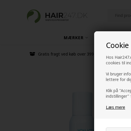
MÆRKER
HÅRPLEJE
Cookie
Gratis fragt ved køb over 399 kr
Hos Hair247.d
cookies til i
Vi bruger inf
lettere for d
Klik på "Acce
indstillinger"
Læs mere