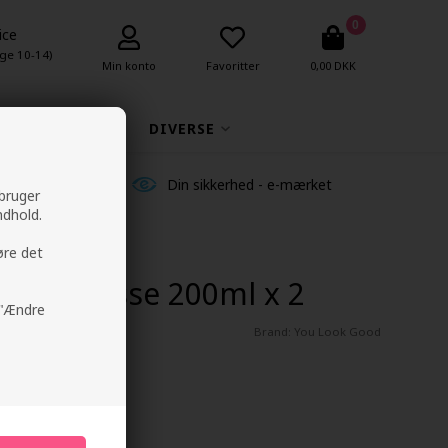
0
ice
ge 10-14)
Min konto
Favoritter
0,00 DKK
MAKEUP
DIVERSE
ldelser
Din sikkerhed - e-mærket
 bruger
ndhold.
øre det
ber Mousse 200ml x 2
å "Ændre
Brand:
You Look Good
gen
age