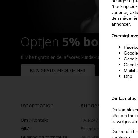
besøger og ka
”trackingcook
vaner og aktiv
den måde får 
annoncer.
Optjen
5% bonuskr
Oversigt ove
Faceboo
Google 
Bliv helt gratis en del af vores kundeklub og optjen rabatt
Google
Google
BLIV GRATIS MEDLEM HER
Mailch
Drip
Du kan altid
Information
Kundeservice
Du kan bloker
slå dem fra i
Om / Kontakt
HAIR247
fravælges ell
Vilkår
Frisenborgvej 6A
Du har altid m
Levering og fortrydelse
7800 Skive
samtykke
.