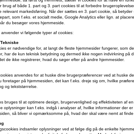
 brug af både 1. part og 3. part cookies til at forbedre brugeroplevels
- Ryst produktet grundigt
de relevant markedsføring. Når der sættes en 3. part cookie, så betyder d
- Gnid en lille mængde mellem hændern
djepart, som f.eks. et socialt medie, Google Analytics eller lign. at placer
til hårspidsen
 når du besøger vores hjemmeside.
- Føn håret eller lad det lufttørre, alt e
 anvender vi følgende typer af cookies:
- For ekstra volumen føn håret med ho
Tekniske
ies er nødvendige for, at langt de fleste hjemmesider fungerer, som d
Indhold: 2 x 200ml
r, har de kun teknisk betydning og dermed ikke nogen indvirkning på d
idet de ikke registrerer, hvad du søger efter på andre hjemmesider.
cookies anvendes for at huske dine brugerpræferencer ved at huske de
 du foretager på hjemmesiden, det kan f.eks. dreje sig om, hvilke præfer
rog og tekststørrelse.
ies bruges til at optimere design, brugervenlighed og effektiviteten af 
 oplysninger kan f.eks. indgå i analyser af, hvilke informationer der e
iden, så bliver vi opmærksomme på, hvad der skal være nemt at finde
ng
scookies indsamler oplysninger ved at følge dig på de enkelte hjemme