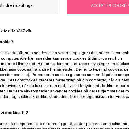
Ændre indstillinger
Du får
til dit næste køb når du køber
399,10 DKK FRA GRATIS FRAGT
ik for Hair247.dk
cookie?
BESKRIVELSE
ANMELDELSER
en lille datafil, som sendes til browseren og lagres der, så en hjemmes
computer. Alle hjemmesider kan sende cookies til din browser, hvis
llingerne tillader det. Hjemmesider kan kun læse oplysninger fra cookie
You Look Good Fiber Mousse hårskum gi
kke læse cookies fra andre hjemmesider. Der er to typer af cookies: 
(session cookies). Permanente cookies gemmes som en fil på din compu
Egenskaber
de. Sessionscookies placeres midlertidigt på din computer, når du bes
forsvinder, når du lukker siden ned, hvilket betyder, at de ikke er pe
- Fibre skaber følelsen af ​​tykkere hår
er. De fleste virksomheder anvender cookies på deres hjemmesider for
- Farvebeskyttelse og UV-beskyttelse
eden, og cookies kan ikke skade dine filer eller øge risikoen for virus p
- Vegetabilsk kollagen, der fugter, pleje
- Jasminum Officinale (Jasmin) blomste
vi cookies til?
egenskaber. Efterlader håret med en skø
ner på en hjemmeside er afhængige af, at der placeres en cookie, når
Anvendelse
emmeside, så først og fremmest, sætter vi cookies for at have en funkti