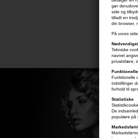
gør derudover
side og tilby
tilladt en tre
din browser,
På vores side
Nødvendige/
Tekniske cook
navnet angive
privatsfære, 
Funktionelle
Funktionelle 
indstillinger
forhold til sp
Statistiske
Statistikcook
De indsamlede
populære på s
Markedsføri
Markedsføring