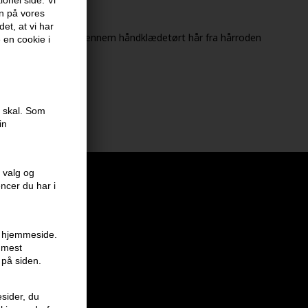
en på vores
et, at vi har
e og arbejd dette gennem håndklædetørt hår fra hårroden
e en cookie i
fter behov
vedet nedad.
e skal. Som
in
 valg og
encer du har i
en hjemmeside.
r mest
 på siden.
sider, du