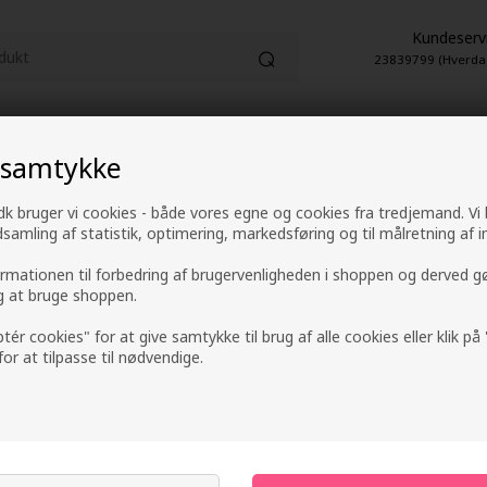
Kundeserv
23839799 (Hverda
HUDPLEJE
PARFUME
EL-ARTIKLER
 samtykke
1-2 hverdage leveringstid
4,9 fra +9600 anme
k bruger vi cookies - både vores egne og cookies fra tredjemand. Vi
ndsamling af statistik, optimering, markedsføring og til målretning af i
ormationen til forbedring af brugervenligheden i shoppen og derved g
ig at bruge shoppen.
You Look Good Fi
ptér cookies" for at give samtykke til brug af alle cookies eller klik p
 for at tilpasse til nødvendige.
Mærker
»
You Look Good
UDSOLGT
Send mail når varen kommer på lager i
Ikke på lager
- Leveringstid Ukendt d