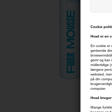
Cookie polit
Hvad er en 
En cookie er 
genkende din 
browserindsti
gemt og kan i
midlertidige 
længere perio
websted, men 
på din comput
brugervenligh
computer.
Hvad bruger 
Mange funktio
besøger en hj