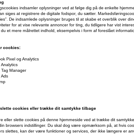
ng
scookies indsamler oplysninger ved at følge dig på de enkelte hjemme
n siges at registrere de digitale fodspor, du sætter. Markedsføringscoo
ies”. De indsamlede oplysninger bruges til at skabe et overblik over din
iteter for at vise relevante annoncer for ting, du tidligere har vist intere
du et mere målrettet indhold, eksempelvis i form af foreslået informatio
r cookies:
k Pixel og Analytics
oner
på hele din ordre
Analytics
 Tag Manager
 Ads
imp
er når du handler
 slette cookies eller trække dit samtykke tilbage
e eller slette cookies på denne hjemmeside ved at trække dit samtykke 
 din browsers indstillinger. Du skal dog være opmærksom på, at hvis co
Modtag tilbud mm
Husk 
ers slettes, kan der være funktioner og services, der ikke længere er an