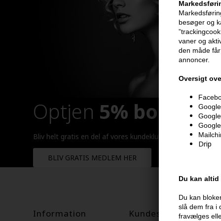
Markedsføri
Markedsføring
besøger og ka
”trackingcook
vaner og aktiv
den måde får 
annoncer.
Oversigt ove
Faceboo
Optjen
5% bonuskr
Google 
Google
Google
Mailch
Bliv helt gratis en del af vores kundeklub og optjen rabatt
Drip
BLIV GRATIS MEDLEM HER
Du kan altid
Du kan bloker
slå dem fra i
Information
Kundeservice
fravælges ell