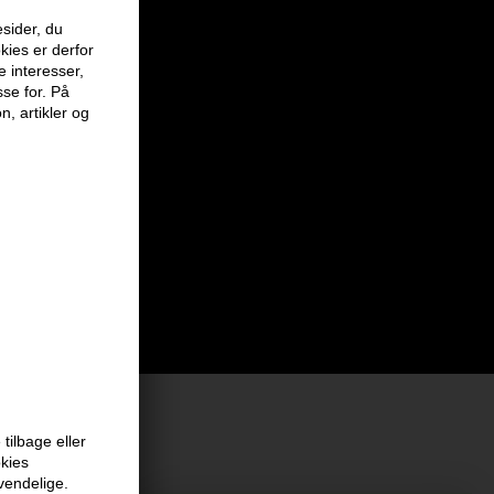
sider, du
kies er derfor
e interesser,
sse for. På
n, artikler og
tilbage eller
okies
at vi har
vendelige.