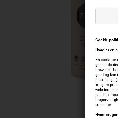
Cookie polit
Hvad er en 
En cookie er 
genkende din 
browserindsti
gemt og kan i
midlertidige 
længere perio
websted, men 
på din comput
brugervenligh
computer.
Hvad bruger 