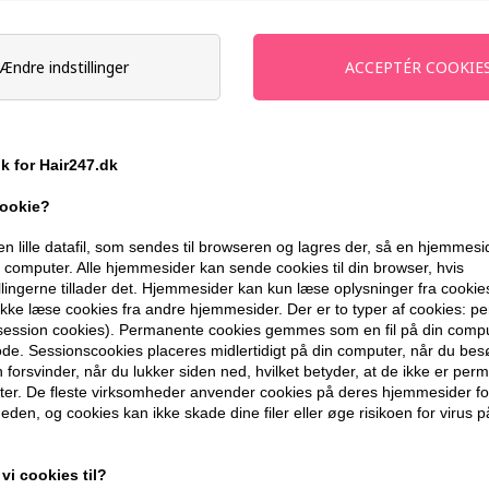
-
+
Ændre indstillinger
På lager
- Leveringstid 1-2 dage
Du får
23 DKK
til dit næste køb når d
ik for Hair247.dk
399,10 DKK FRA GRATIS FRAGT
cookie?
en lille datafil, som sendes til browseren og lagres der, så en hjemmes
computer. Alle hjemmesider kan sende cookies til din browser, hvis
BESKRIVELSE
ANMELDELSER
llingerne tillader det. Hjemmesider kan kun læse oplysninger fra cookie
kke læse cookies fra andre hjemmesider. Der er to typer af cookies: 
(session cookies). Permanente cookies gemmes som en fil på din compu
Zenz Sweet Sense Shampoo NO.04 i 1000m
de. Sessionscookies placeres midlertidigt på din computer, når du bes
forsvinder, når du lukker siden ned, hvilket betyder, at de ikke er pe
brug. Med et indhold af blandt andet Al
er. De fleste virksomheder anvender cookies på deres hjemmesider for
eden, og cookies kan ikke skade dine filer eller øge risikoen for virus p
Egenskaber
- indeholder Aloe Vera
vi cookies til?
- indeholder økologisk koldpresset avoc