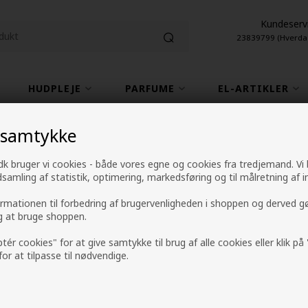
Kundeserv
23839799 (Hverda
HUDPLEJE
PARFUME
EL-ARTIKLER
1-2 hverdage leveringstid
4,9 fra +9600 anme
 samtykke
k bruger vi cookies - både vores egne og cookies fra tredjemand. Vi
ndsamling af statistik, optimering, markedsføring og til målretning af i
Zenz Sweet Sense
ormationen til forbedring af brugervenligheden i shoppen og derved g
ig at bruge shoppen.
Mærker
»
Zenz
ptér cookies" for at give samtykke til brug af alle cookies eller klik p
Normalpris: 745,00
 for at tilpasse til nødvendige.
459,00
DKK
Tilbuddet gælder: 30.07.26 - 13.08.26