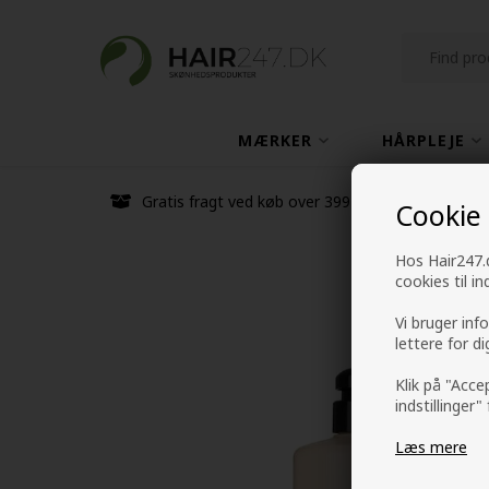
MÆRKER
HÅRPLEJE
Gratis fragt ved køb over 399 kr
Cookie
Hos Hair247.d
cookies til i
Vi bruger inf
lettere for d
Klik på "Acce
indstillinger"
Læs mere