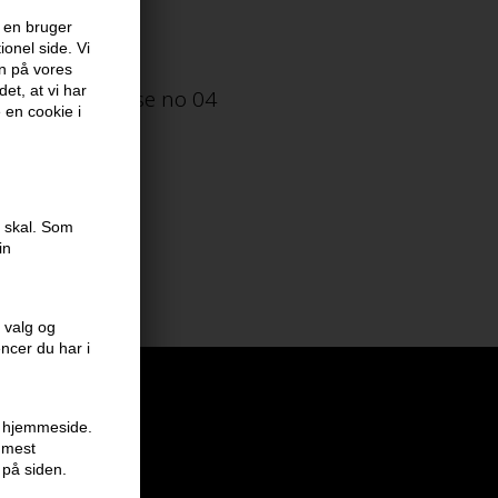
 en bruger
onel side. Vi
en på vores
et, at vi har
oo Sweet Sense no 04
e en cookie i
e skal. Som
in
 valg og
encer du har i
en hjemmeside.
r mest
 på siden.