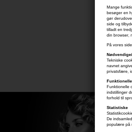
Mange funktio
besøger en hj
gør derudover
side og tilby
tilladt en tre
din browser,
På vores side
Nødvendige/
Tekniske cook
navnet angive
privatsfære, 
Funktionelle
Funktionelle 
indstillinger
forhold til sp
Statistiske
Statistikcook
De indsamlede
populære på s