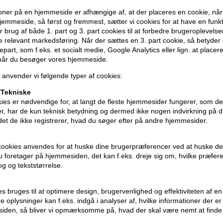
- frisk mandarin duft
ner på en hjemmeside er afhængige af, at der placeres en cookie, når
- uden parabener
emmeside, så først og fremmest, sætter vi cookies for at have en funkti
 brug af både 1. part og 3. part cookies til at forbedre brugeroplevels
de relevant markedsføring. Når der sættes en 3. part cookie, så betyder d
Sådan bruger du Zenz Shamp
djepart, som f.eks. et socialt medie, Google Analytics eller lign. at placer
 når du besøger vores hjemmeside.
- påfør i vådt hår
- massér godt ind
 anvender vi følgende typer af cookies:
- skyl håret grundigt
Tekniske
ies er nødvendige for, at langt de fleste hjemmesider fungerer, som d
Størrelse: 1000ml
r, har de kun teknisk betydning og dermed ikke nogen indvirkning på d
idet de ikke registrerer, hvad du søger efter på andre hjemmesider.
Zenz
cookies anvendes for at huske dine brugerpræferencer ved at huske de
 du foretager på hjemmesiden, det kan f.eks. dreje sig om, hvilke præfer
rog og tekststørrelse.
ies bruges til at optimere design, brugervenlighed og effektiviteten af 
 oplysninger kan f.eks. indgå i analyser af, hvilke informationer der e
iden, så bliver vi opmærksomme på, hvad der skal være nemt at finde