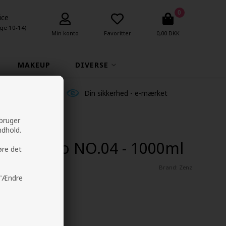
0
ice
ge 10-14)
Min konto
Favoritter
0,00 DKK
MAKEUP
DIVERSE
ldelser
Din sikkerhed - e-mærket
 bruger
ndhold.
 Shampoo NO.04 - 1000ml
øre det
Brand:
Zenz
å "Ændre