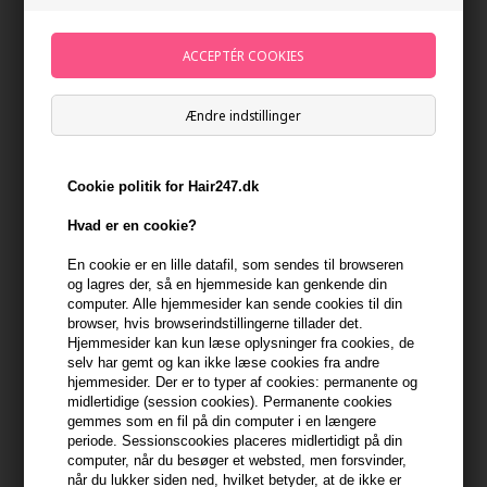
- virker meget plejende på håret
Produkterne i Paul Mitchell Marula Oil
Serien indeholder kun få produkter. Et af de mest
populære produkter i serien er Rare Oil Treatment
hårolien. Den indeholder koldpresset marula olie og
Ændre indstillinger
virker blødgørende på håret. Herudover byder serien på
shampoo og balsam, der begge virker fugtgivende og er
gode i farvet hår. De er fri for parabener og sulfater.
Cookie politik for Hair247.dk
De lækre produkter fra Paul Mitchell Marula Oil efterlader
Hvad er en cookie?
håret velplejet og sundt og samtidig blødt og medgørligt.
En cookie er en lille datafil, som sendes til browseren
Se de øvrige
Paul Mitchell shampoo, voks mm hér
.
og lagres der, så en hjemmeside kan genkende din
computer. Alle hjemmesider kan sende cookies til din
Læs mere om serien på
hjemmesiden hér.
browser, hvis browserindstillingerne tillader det.
Hjemmesider kan kun læse oplysninger fra cookies, de
selv har gemt og kan ikke læse cookies fra andre
hjemmesider. Der er to typer af cookies: permanente og
midlertidige (session cookies). Permanente cookies
gemmes som en fil på din computer i en længere
periode. Sessionscookies placeres midlertidigt på din
computer, når du besøger et websted, men forsvinder,
når du lukker siden ned, hvilket betyder, at de ikke er