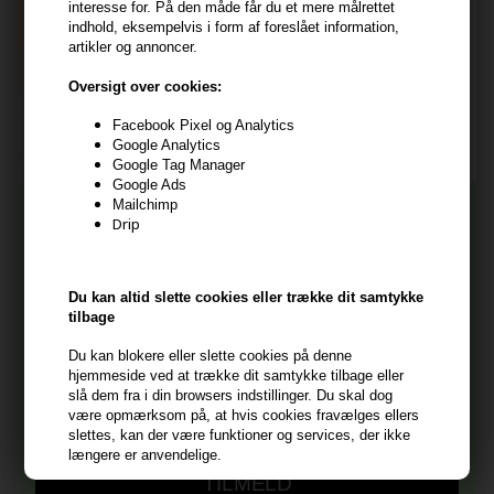
interesse for. På den måde får du et mere målrettet
indhold, eksempelvis i form af foreslået information,
artikler og annoncer.
TILMELD
Oversigt over cookies:
Consent
Jeg accepterer vilkår og betingelser.
Facebook Pixel og Analytics
Læs mere her
Google Analytics
Google Tag Manager
Husk at vi har
Google Ads
Mailchimp
Tilmeld dig nyhedsbrevet
Gratis fragt til ved køb over 399 kr på udvalgte fragtformer
Drip
Vi sender samme hverdag ved bestilling inden kl 14:45
356 dages returret
Og modtag nyheder, eksklusive tilbud og rabatter
direkte i din indbakke.
+9600 anmeldelser på Trustpilot , 4.9 Rating
Du kan altid slette cookies eller trække dit samtykke
tilbage
Vi er E-mærket - Din sikkerhed
Fornavn
Du kan blokere eller slette cookies på denne
hjemmeside ved at trække dit samtykke tilbage eller
slå dem fra i din browsers indstillinger. Du skal dog
E-mail
være opmærksom på, at hvis cookies fravælges ellers
slettes, kan der være funktioner og services, der ikke
længere er anvendelige.
TILMELD
Du har altid mulighed for at trække dit samtykke til