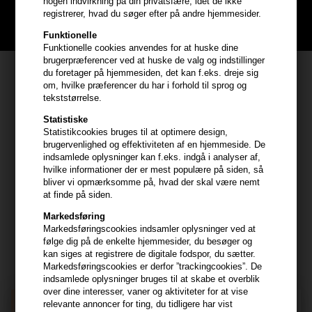
nogen indvirkning på din privatsfære, idet de ikke
registrerer, hvad du søger efter på andre hjemmesider.
BLIV GRATIS MEDLEM HER
Funktionelle
Funktionelle cookies anvendes for at huske dine
brugerpræferencer ved at huske de valg og indstillinger
Kundeservice
du foretager på hjemmesiden, det kan f.eks. dreje sig
om, hvilke præferencer du har i forhold til sprog og
HAIR247
tekststørrelse.
Frisenborgvej 6A
Statistiske
Statistikcookies bruges til at optimere design,
7800 Skive
brugervenlighed og effektiviteten af en hjemmeside. De
CVR: 44874253
indsamlede oplysninger kan f.eks. indgå i analyser af,
hvilke informationer der er mest populære på siden, så
kundeservice@hair247.dk
bliver vi opmærksomme på, hvad der skal være nemt
Tlf. 23839799 (hverdage 9-14)
at finde på siden.
Markedsføring
Modtag tilbud mm
Markedsføringscookies indsamler oplysninger ved at
følge dig på de enkelte hjemmesider, du besøger og
Tilmeld dig nyhedsbrev - du kan altid afmelde det igen.
kan siges at registrere de digitale fodspor, du sætter.
Markedsføringscookies er derfor ”trackingcookies”. De
Navn
indsamlede oplysninger bruges til at skabe et overblik
over dine interesser, vaner og aktiviteter for at vise
relevante annoncer for ting, du tidligere har vist
E-mail