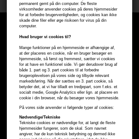
permanent gemt på din computer. De fleste
virksomheder anvender cookies på deres hjemmesider
for at forbedre brugervenligheden, og cookies kan ikke
skade dine filer eller øge risikoen for virus på din
computer.
Hvad bruger vi cookies til?
Mange funktioner på en hjemmeside er afhængige af,
at der placeres en cookie, når en bruger besøger en
hjemmeside, så først og fremmest, sætter vi cookies
for at have en funktionel side. Vi gør derudover brug af
både 1. part og 3. part cookies til at forbedre
brugeroplevelsen på vores side og tilbyde relevant
markedsføring. Når der sættes en 3. part cookie, så
betyder det, at vi har tilladt en tredjepart, som f.eks. et
socialt medie, Google Analytics eller lign. at placere en
cookie i din browser, når du besøger vores hjemmeside.
Optjen
5% bonuskroner
på
På vores side anvender vi følgende typer af cookies:
hele din ordre
Nødvendige/Tekniske
Tekniske cookies er nødvendige for, at langt de fleste
hjemmesider fungerer, som de skal. Som navnet
Bliv helt gratis en del af vores kundeklub og optjen rabatter når du
angiver, har de kun teknisk betydning og dermed ikke
handler