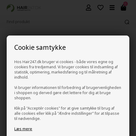
0
1-2 hverdage leveringstid
Cookie samtykke
Hos Hair247.dk bruger vi cookies - både vores egne og
Paul Mitchell Marula Oil
cookies fra tredjemand. Vi bruger cookies til indsamling af
statistik, optimering, markedsføring og til målretning af
Forside
»
Mærker
»
Paul Mitchell
»
Paul Mitchell Marula Oil
indhold.
Vi bruger informationen til forbedring af brugervenligheden
Paul Mitchell Marula Oil
er Paul Mitchell's luksus
i shoppen og derved gøre det lettere for dig at bruge
hårpleje serie. Produkterne er baseret på den naturlige
shoppen.
ingrediens marula olie.
Klik på "Acceptér cookies" for at give samtykke til brug af
Paul Mitchell Marula Oil egenskaber
alle cookies eller klik på "Ændre indstillinger" for at tilpasse
til nødvendige.
- Seriens hårprodukter indeholder alle marula olie
- Marula Oil er en naturlig ingrediens
Læs mere
- olien er rig på beskyttende anti-oxidanter