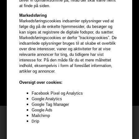
bliver vi opmærksomme på, hvad der skal være nemt
at finde på siden.
Markedsføring
Markedsføringscookies indsamler oplysninger ved at
følge dig på de enkelte hjemmesider, du besøger og
kan siges at registrere de digitale fodspor, du sætter.
Markedsføringscookies er derfor ”trackingcookies”. De
indsamlede oplysninger bruges til at skabe et overblik
Optjen
5% bonuskroner
på
over dine interesser, vaner og aktiviteter for at vise
relevante annoncer for ting, du tidligere har vist
hele din ordre
interesse for. På den måde får du et mere målrettet
indhold, eksempelvis i form af foreslået information,
artikler og annoncer.
Bliv helt gratis en del af vores kundeklub og optjen rabatter når du
handler
Oversigt over cookies:
Facebook Pixel og Analytics
BLIV GRATIS MEDLEM HER
Google Analytics
Google Tag Manager
Google Ads
Kundeservice
Mailchimp
Drip
HAIR247
Frisenborgvej 6A