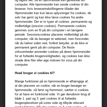
og lagres der, så en hjemmeside kan genkende din
computer. Alle hjemmesider kan sende cookies til din
Du får
5 DKK
til dit næste køb når du køber denne vare -
Vis
browser, hvis browserindstillingerne tillader det.
min konto
Hjemmesider kan kun læse oplysninger fra cookies, de
selv har gemt og kan ikke læse cookies fra andre
hjemmesider. Der er to typer af cookies: permanente og
399,10 DKK FRA GRATIS FRAGT
399.1 DKK
midlertidige (session cookies). Permanente cookies
gemmes som en fil på din computer i en længere
periode. Sessionscookies placeres midlertidigt på din
Beskrivelse
Anmeldelser
Fabrikant
computer, når du besøger et websted, men forsvinder,
når du lukker siden ned, hvilket betyder, at de ikke er
permanent gemt på din computer. De fleste
IdHAIR Elements Xclusive Strong Gel er en gelé, der giver et
virksomheder anvender cookies på deres hjemmesider
kraftigt, vedvarende hold.
for at forbedre brugervenligheden, og cookies kan ikke
skade dine filer eller øge risikoen for virus på din
IdHAIR Elements Xclusive Strong Gel egenskaber
computer.
Strong Gel er en gel, der giver et stærkt hold under styling. Gel'en
Hvad bruger vi cookies til?
kan bruges i fugtigt hår under føntørring for at give kontrol og i
Mange funktioner på en hjemmeside er afhængige af,
tørt hår for at få et stærkt hold (holdfaktor 4/5).
at der placeres en cookie, når en bruger besøger en
hjemmeside, så først og fremmest, sætter vi cookies
Xclusive Strong Gel indeholder blandt andet panthenol, der
for at have en funktionel side. Vi gør derudover brug af
medvirker til at give håret styrke og glans. Er uden parabener,
både 1. part og 3. part cookies til at forbedre
brugeroplevelsen på vores side og tilbyde relevant
sulfater og allergene parfumer.