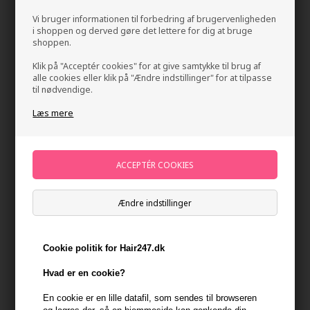
Vi bruger informationen til forbedring af brugervenligheden
i shoppen og derved gøre det lettere for dig at bruge
shoppen.
Klik på "Acceptér cookies" for at give samtykke til brug af
alle cookies eller klik på "Ændre indstillinger" for at tilpasse
til nødvendige.
Læs mere
IdHAIR Elements Xclusive Strong Gel 100ml
Mærker
»
IdHAIR
»
IdHAIR Elements Xclusive
Brand:
Id Hair Elements Xclusive
128,00
DKK
Ændre indstillinger
Stykpris ved 3 stk.
108,00
DKK
Spar 16%
Cookie politik for Hair247.dk
Send mail når varen kommer på lager igen
Hvad er en cookie?
Ikke på lager
- Leveringstid Ukendt dage
En cookie er en lille datafil, som sendes til browseren