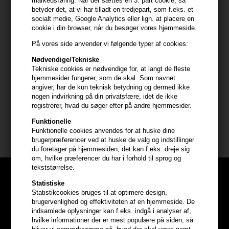
markedsføring. Når der sættes en 3. part cookie, så
betyder det, at vi har tilladt en tredjepart, som f.eks. et
Sådan bruger du IdHAIR Elements Xclusive Strong Gel
socialt medie, Google Analytics eller lign. at placere en
cookie i din browser, når du besøger vores hjemmeside.
I fugtigt hår:
- Påfør inden føntørring for kontrol af frisuren
På vores side anvender vi følgende typer af cookies:
Nødvendige/Tekniske
I tørt hår:
Tekniske cookies er nødvendige for, at langt de fleste
- For at give et stærkt hold
hjemmesider fungerer, som de skal. Som navnet
- Kan også bruges i tørt hår til at give wet-look
angiver, har de kun teknisk betydning og dermed ikke
nogen indvirkning på din privatsfære, idet de ikke
registrerer, hvad du søger efter på andre hjemmesider.
Størrelse: 100ml
Funktionelle
IdHAIR Elements Xclusive
Funktionelle cookies anvendes for at huske dine
brugerpræferencer ved at huske de valg og indstillinger
du foretager på hjemmesiden, det kan f.eks. dreje sig
om, hvilke præferencer du har i forhold til sprog og
tekststørrelse.
Statistiske
Statistikcookies bruges til at optimere design,
brugervenlighed og effektiviteten af en hjemmeside. De
indsamlede oplysninger kan f.eks. indgå i analyser af,
hvilke informationer der er mest populære på siden, så