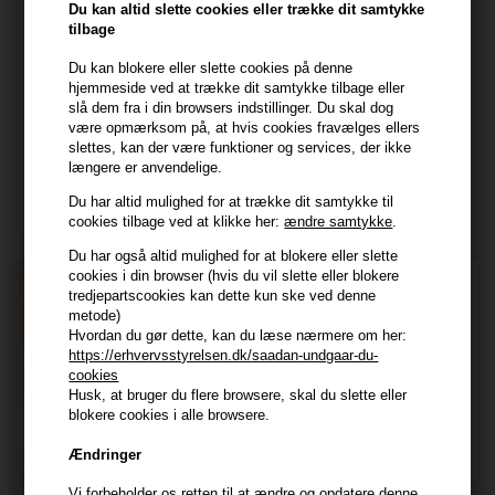
Du kan altid slette cookies eller trække dit samtykke
7800 Skive
tilbage
CVR: 44874253
Du kan blokere eller slette cookies på denne
kundeservice@hair247.dk
hjemmeside ved at trække dit samtykke tilbage eller
Tlf. 23839799 (hverdage 9-14)
slå dem fra i din browsers indstillinger. Du skal dog
være opmærksom på, at hvis cookies fravælges ellers
slettes, kan der være funktioner og services, der ikke
Modtag tilbud mm
længere er anvendelige.
Tilmeld dig nyhedsbrev - du kan altid afmelde det igen.
Du har altid mulighed for at trække dit samtykke til
cookies tilbage ved at klikke her:
ændre samtykke
.
Navn
Du har også altid mulighed for at blokere eller slette
cookies i din browser (hvis du vil slette eller blokere
E-mail
tredjepartscookies kan dette kun ske ved denne
metode)
Hvordan du gør dette, kan du læse nærmere om her:
https://erhvervsstyrelsen.dk/saadan-undgaar-du-
TILMELD
cookies
Husk, at bruger du flere browsere, skal du slette eller
Consent
Jeg accepterer vilkår og betingelser.
blokere cookies i alle browsere.
Læs mere her
Ændringer
Husk at vi har
Vi forbeholder os retten til at ændre og opdatere denne