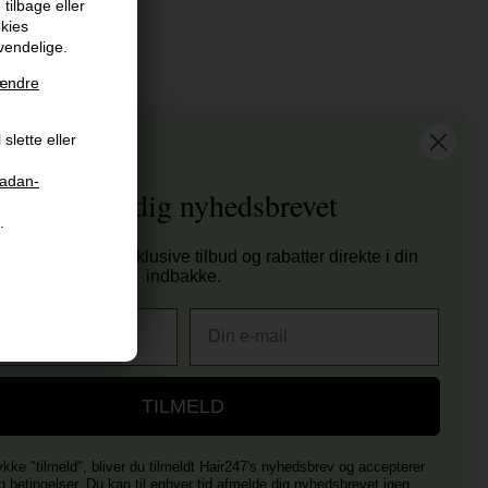
tilbage eller
okies
vendelige.
ændre
at vi har
slette eller
tis fragt til ved køb over 399 kr på udvalgte fragtformer
sender samme hverdag ved bestilling inden kl 14:45
aadan-
Tilmeld dig nyhedsbrevet
 dages returret
.
00 anmeldelser på Trustpilot , 4.9 Rating
tag nyheder, eksklusive tilbud og rabatter direkte i din
er E-mærket - Din sikkerhed
indbakke.
E-mail
TILMELD
ykke "tilmeld", bliver du tilmeldt Hair247's nyhedsbrev og accepterer
g betingelser
. Du kan til enhver tid afmelde dig nyhedsbrevet igen.