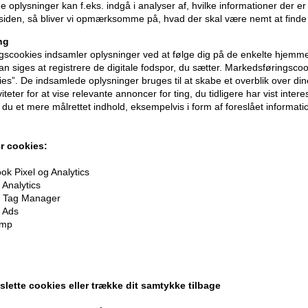
 oplysninger kan f.eks. indgå i analyser af, hvilke informationer der e
iden, så bliver vi opmærksomme på, hvad der skal være nemt at finde
ng
scookies indsamler oplysninger ved at følge dig på de enkelte hjemme
n siges at registrere de digitale fodspor, du sætter. Markedsføringscoo
ies”. De indsamlede oplysninger bruges til at skabe et overblik over din
iteter for at vise relevante annoncer for ting, du tidligere har vist intere
du et mere målrettet indhold, eksempelvis i form af foreslået informatio
r cookies:
k Pixel og Analytics
Analytics
 Tag Manager
 Ads
oner
på hele din ordre
imp
er når du handler
 slette cookies eller trække dit samtykke tilbage