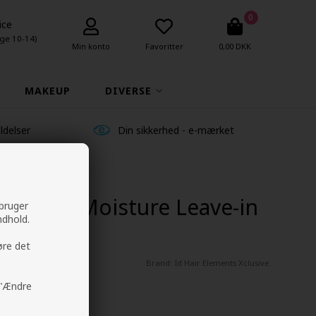
0
ice
ge 10-14)
Min konto
Favoritter
0,00 DKK
MAKEUP
DIVERSE
ldelser
Din sikkerhed - e-mærket
clusive Moisture Leave-in
 bruger
ndhold.
am 150ml
øre det
Brand:
Id Hair Elements Xclusive
å "Ændre