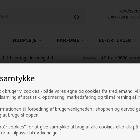
Kundeserv
23839799 (Hverda
HUDPLEJE
PARFUME
EL-ARTIKLER
1-2 hverdage leveringstid
4,9 fra +9600 anme
 samtykke
IdHAIR Elements X
k bruger vi cookies - både vores egne og cookies fra tredjemand. Vi
ndsamling af statistik, optimering, markedsføring og til målretning af i
Conditioning Cre
ormationen til forbedring af brugervenligheden i shoppen og derved g
ig at bruge shoppen.
Mærker
»
IdHAIR
»
IdHAIR Elements Xclusive
98,00
DKK
ptér cookies" for at give samtykke til brug af alle cookies eller klik p
 for at tilpasse til nødvendige.