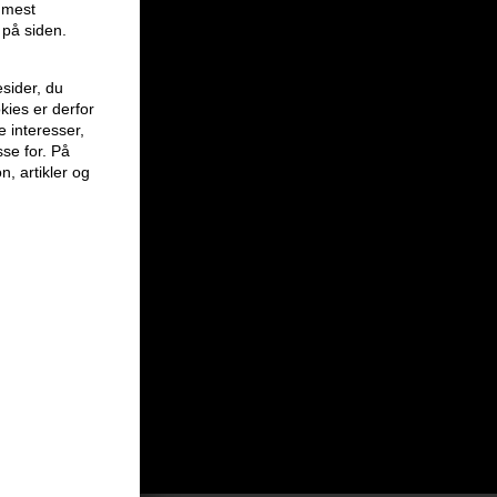
r mest
 på siden.
sider, du
kies er derfor
e interesser,
sse for. På
n, artikler og