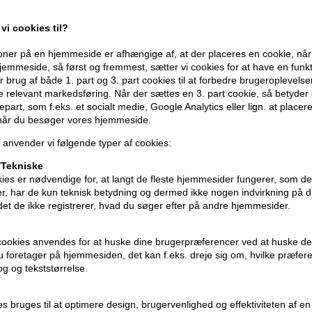
Egenskaber
IdHAIR Elements Xclusive Moisture Leav
vi cookies til?
olie, der virker fugtgivende og blødgø
ner på en hjemmeside er afhængige af, at der placeres en cookie, når
ingredienser, der fugter og beroliger hår
emmeside, så først og fremmest, sætter vi cookies for at have en funkti
 brug af både 1. part og 3. part cookies til at forbedre brugeroplevels
IdHAIR Elements Xclusive Moisture Leave
de relevant markedsføring. Når der sættes en 3. part cookie, så betyder d
parabener, sulfater og allergene parfume
djepart, som f.eks. et socialt medie, Google Analytics eller lign. at placer
 når du besøger vores hjemmeside.
Anvendelse
 anvender vi følgende typer af cookies:
- Anvendes i fugtigt hår
Tekniske
- Påfør i længder og spidser
ies er nødvendige for, at langt de fleste hjemmesider fungerer, som d
- Skal ikke skylles ud
r, har de kun teknisk betydning og dermed ikke nogen indvirkning på d
idet de ikke registrerer, hvad du søger efter på andre hjemmesider.
Størrelse: 150ml
cookies anvendes for at huske dine brugerpræferencer ved at huske de
IdHAIR Elements Xclusive
 du foretager på hjemmesiden, det kan f.eks. dreje sig om, hvilke præfer
rog og tekststørrelse.
ies bruges til at optimere design, brugervenlighed og effektiviteten af 