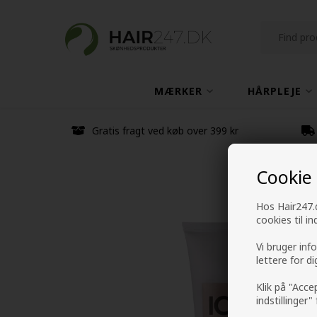
MÆRKER
HÅRPLEJE
Gratis fragt ved køb over 399 kr
Cookie
Hos Hair247.d
cookies til i
Vi bruger inf
lettere for d
Klik på "Acce
indstillinger"