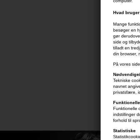
computer.
Hvad bruger 
Mange funktio
besøger en hj
gør derudover
side og tilby
tilladt en tre
din browser,
På vores side
Nødvendige/
Tekniske cook
navnet angive
privatsfære, 
Funktionelle
Funktionelle 
indstillinger
forhold til sp
Statistiske
Statistikcook