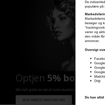
De indsamlede
populære på s
Markedsføri
Markedsføring
besøger og ka
”trackingcook
vaner og aktiv
den måde får 
annoncer.
Oversigt ove
Faceboo
Google 
Google
Google
Optjen
5% bonuskr
Mailch
Drip
Bliv helt gratis en del af vores kundeklub og optjen rabatt
Du kan altid
BLIV GRATIS MEDLEM HER