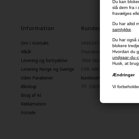
Du kan bloker
slå dem fra i
fravælges ell
Du har altid m
Information
Kundeservice
samtykke
.
Du har også al
Om / Kontakt
HAIR247
blokere tred
Vilkår
Frisenborgvej 6A
Hvordan du g
undgaar-du-c
Levering og fortrydelse
7800 Skive
Husk, at bruge
Levering Norge og Sverige
CVR: 44874253
Ændringer
Uden Parabener
kundeservice@hair247.dk
Økologi
Tlf. 23839799 (hverdage 9-1
Vi forbeholder
Brug af AI
Reklamation
Forside