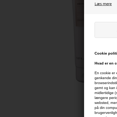
Læs mere
Cookie polit
Hvad er en 
En cookie er 
genkende din 
browserindsti
gemt og kan i
midlertidige 
længere perio
websted, men 
på din comput
brugervenligh