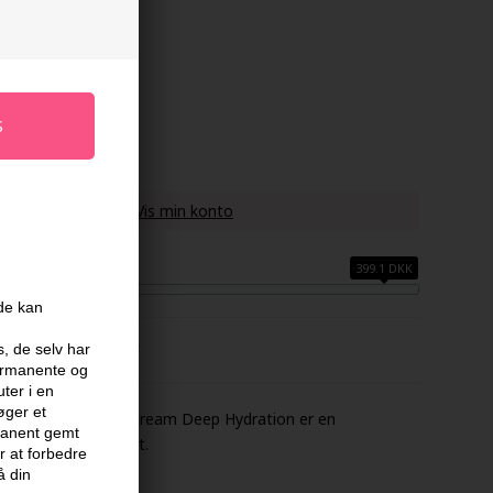
ar 10%
 køber denne vare -
Vis min konto
399.1 DKK
ide kan
FABRIKANT
s, de selv har
permanente og
ter i en
øger et
ve-in Conditioning Cream Deep Hydration er en
rmanent gemt
ter og blødgør håret.
 at forbedre
å din