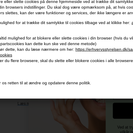
e eller slette cookies på denne hjemmeside ved at trække dit samtykke 
 din browsers indstillinger. Du skal dog være opmærksom på, at hvis co
ers slettes, kan der være funktioner og services, der ikke længere er an
ulighed for at trække dit samtykke til cookies tilbage ved at klikke her:
Modtag tilbud mm
Husk 
tid mulighed for at blokere eller slette cookies i din browser (hvis du vil 
Tilmeld dig nyhedsbrev - du kan altid afmelde det igen.
Gra
jepartscookies kan dette kun ske ved denne metode)
Vi 
ør dette, kan du læse nærmere om her:
https://erhvervsstyrelsen.dk/s
Navn
ookies
356
r du flere browsere, skal du slette eller blokere cookies i alle browsere
E-mail
+96
Og mod
Vi 
4)
TILMELD
 os retten til at ændre og opdatere denne politik.
Fornavn
Consent
Jeg accepterer vilkår og betingelser.
Læs mere her
Ved at tr
vilkår o