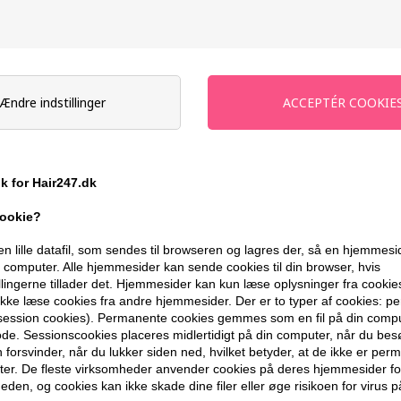
Stykpris ved 4 stk.
88,00
DKK
Sp
-
+
Ændre indstillinger
På lager
- Leveringstid 1-2 dage
Du får
4 DKK
til dit næste køb når du
ik for Hair247.dk
cookie?
399,10 DKK FRA GRATIS FRAGT
en lille datafil, som sendes til browseren og lagres der, så en hjemmes
computer. Alle hjemmesider kan sende cookies til din browser, hvis
BESKRIVELSE
ANMELDELSER
llingerne tillader det. Hjemmesider kan kun læse oplysninger fra cookie
kke læse cookies fra andre hjemmesider. Der er to typer af cookies: 
(session cookies). Permanente cookies gemmes som en fil på din compu
de. Sessionscookies placeres midlertidigt på din computer, når du bes
IdHAIR Elements Xclusive Moisture Lea
forsvinder, når du lukker siden ned, hvilket betyder, at de ikke er pe
fugtgivende leave-in conditioner der fug
er. De fleste virksomheder anvender cookies på deres hjemmesider for
eden, og cookies kan ikke skade dine filer eller øge risikoen for virus p