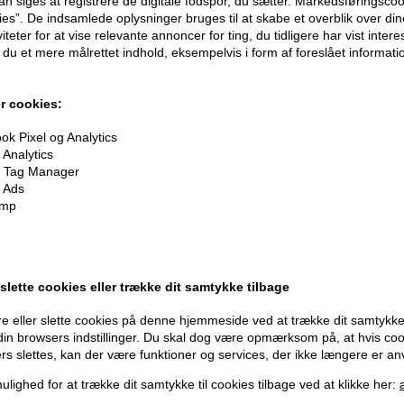
n siges at registrere de digitale fodspor, du sætter. Markedsføringscoo
ies”. De indsamlede oplysninger bruges til at skabe et overblik over din
iteter for at vise relevante annoncer for ting, du tidligere har vist intere
du et mere målrettet indhold, eksempelvis i form af foreslået informatio
oner
på hele din ordre
r cookies:
k Pixel og Analytics
er når du handler
Analytics
 Tag Manager
 Ads
imp
Modtag tilbud mm
Husk 
 slette cookies eller trække dit samtykke tilbage
e eller slette cookies på denne hjemmeside ved at trække dit samtykke 
Tilmeld dig nyhedsbrev - du kan altid afmelde det igen.
Gra
 din browsers indstillinger. Du skal dog være opmærksom på, at hvis co
ers slettes, kan der være funktioner og services, der ikke længere er an
Vi 
Navn
356
ulighed for at trække dit samtykke til cookies tilbage ved at klikke her: