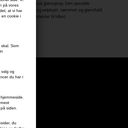
e Spray er en anti-krus glansspray. Den specielle
en på vores
er håret silkeblødt og velplejet, tæmmet og glansfuldt
et, at vi har
som leverer antioxidanter til håret.
e en cookie i
e skal. Som
in
 valg og
encer du har i
en hjemmeside.
r mest
 på siden.
sider, du