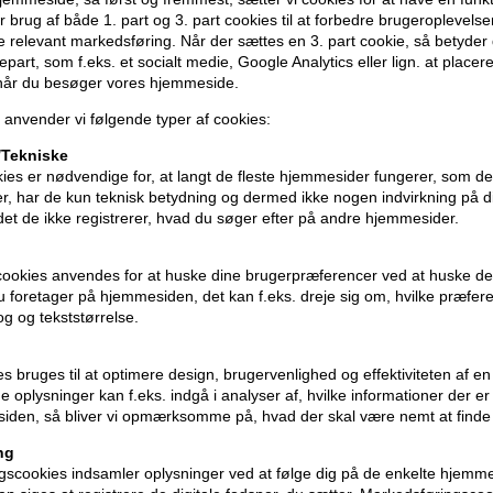
IdHAIR Elements Xclusive Anti-Frizz Shin
 brug af både 1. part og 3. part cookies til at forbedre brugeroplevels
sammensætning af ingredienser efterlad
de relevant markedsføring. Når der sættes en 3. part cookie, så betyder d
uden at tynge. Indeholder også soyaolie 
djepart, som f.eks. et socialt medie, Google Analytics eller lign. at placer
 når du besøger vores hjemmeside.
Størrelse: 200ml
 anvender vi følgende typer af cookies:
Tekniske
IdHAIR Elements Xclusive
ies er nødvendige for, at langt de fleste hjemmesider fungerer, som d
r, har de kun teknisk betydning og dermed ikke nogen indvirkning på d
idet de ikke registrerer, hvad du søger efter på andre hjemmesider.
cookies anvendes for at huske dine brugerpræferencer ved at huske de
 du foretager på hjemmesiden, det kan f.eks. dreje sig om, hvilke præfer
rog og tekststørrelse.
ies bruges til at optimere design, brugervenlighed og effektiviteten af 
 oplysninger kan f.eks. indgå i analyser af, hvilke informationer der e
iden, så bliver vi opmærksomme på, hvad der skal være nemt at finde
ng
scookies indsamler oplysninger ved at følge dig på de enkelte hjemme