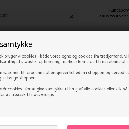
Kundeserv
23839799 (Hverda
HUDPLEJE
PARFUME
EL-ARTIKLER
 samtykke
1-2 hverdage leveringstid
4,9 fra +9600 anme
k bruger vi cookies - både vores egne og cookies fra tredjemand. Vi
ndsamling af statistik, optimering, markedsføring og til målretning af i
ormationen til forbedring af brugervenligheden i shoppen og derved g
ig at bruge shoppen.
IdHAIR Elements Xc
ptér cookies" for at give samtykke til brug af alle cookies eller klik p
Spray 200ml
 for at tilpasse til nødvendige.
Mærker
»
IdHAIR
»
IdHAIR Elements Xclusive
118,00
DKK