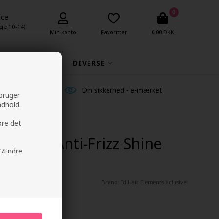
0
ice
ge 10-14)
Min konto
Favoritter
0,00 DKK
MAKEUP
DIVERSE
ldelser
Din sikkerhed - e-mærket
 bruger
ndhold.
øre det
lusive Anti-Frizz Shine
å "Ændre
Brand:
Id Hair Elements Xclusive