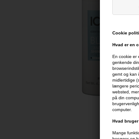
Cookie polit
Hvad er en 
En cookie er 
genkende din 
browserindsti
gemt og kan i
midlertidige 
længere perio
websted, men 
på din comput
brugervenligh
computer.
Hvad bruger 
Mange funktio
besøger en hj