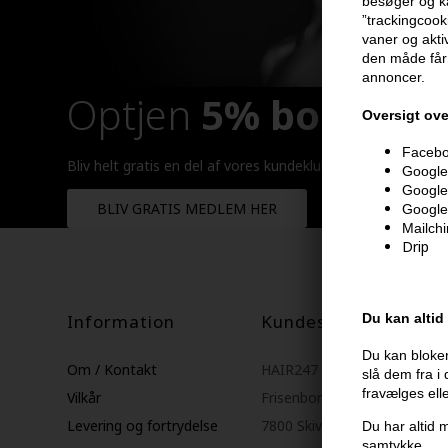
besøger og ka
”trackingcook
vaner og aktiv
den måde får 
annoncer.
Optjen
5% bonuskr
Oversigt ove
Faceboo
Bliv helt gratis en del af vores kundeklub og optjen rabatt
Google 
Google
BLIV GRATIS MEDLEM HER
Google
Mailch
Drip
Information
Kundeservice
Du kan altid
Du kan bloker
Om / Kontakt
HAIR247
slå dem fra i
fravælges ell
Vilkår
Frisenborgvej 6A
Levering og fortrydelse
7800 Skive
Du har altid m
samtykke
.