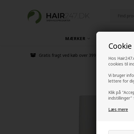
MÆRKER
HÅRPLEJE
Cookie
Gratis fragt ved køb over 399 kr
Hos Hair247.d
cookies til i
Vi bruger inf
lettere for d
Klik på "Acce
indstillinger"
Læs mere