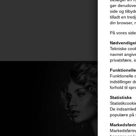
gør derudover
side og tilby
tilladt en tre
din browser,
På vores side
Nødvendige/
Tekniske cook
navnet angive
privatsfære, 
Funktionelle
Funktionelle 
indstillinger
forhold til sp
Statistiske
Statistikcook
De indsamlede
populære på s
Markedsføri
Markedsføring