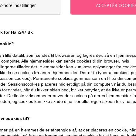
Stykpris ved 3 stk.
108,00
DKK
S
Ændre indstillinger
-
+
ik for Hair247.dk
På lager
- Leveringstid 1-2 dage
cookie?
en lille datafil, som sendes til browseren og lagres der, så en hjemmes
Du får
5 DKK
til dit næste køb når du
computer. Alle hjemmesider kan sende cookies til din browser, hvis
llingerne tillader det. Hjemmesider kan kun læse oplysninger fra cookie
kke læse cookies fra andre hjemmesider. Der er to typer af cookies: 
399,10 DKK FRA GRATIS FRAGT
(session cookies). Permanente cookies gemmes som en fil på din compu
de. Sessionscookies placeres midlertidigt på din computer, når du bes
forsvinder, når du lukker siden ned, hvilket betyder, at de ikke er pe
er. De fleste virksomheder anvender cookies på deres hjemmesider for
BESKRIVELSE
ANMELDELSER
eden, og cookies kan ikke skade dine filer eller øge risikoen for virus p
IdHAIR Elements Xclusive Anti-Frizz Shin
vi cookies til?
Egenskaber
ner på en hjemmeside er afhængige af, at der placeres en cookie, når
emmeside, så først og fremmest, sætter vi cookies for at have en funkti