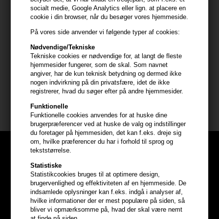
- Uden parabener
socialt medie, Google Analytics eller lign. at placere en
cookie i din browser, når du besøger vores hjemmeside.
Anvendelse
På vores side anvender vi følgende typer af cookies:
- Anvendes dagligt eller 3 – 4 gange om ugen
Nødvendige/Tekniske
- Påfør shampooen i vådt hår, og massér den godt ind
Tekniske cookies er nødvendige for, at langt de fleste
- Lad den virke i 3 – 5 minutter og skyl herefter ud
hjemmesider fungerer, som de skal. Som navnet
angiver, har de kun teknisk betydning og dermed ikke
nogen indvirkning på din privatsfære, idet de ikke
Indhold: 300ml
registrerer, hvad du søger efter på andre hjemmesider.
IdHAIR Solutions
Funktionelle
Funktionelle cookies anvendes for at huske dine
brugerpræferencer ved at huske de valg og indstillinger
du foretager på hjemmesiden, det kan f.eks. dreje sig
om, hvilke præferencer du har i forhold til sprog og
tekststørrelse.
Statistiske
Statistikcookies bruges til at optimere design,
brugervenlighed og effektiviteten af en hjemmeside. De
indsamlede oplysninger kan f.eks. indgå i analyser af,
hvilke informationer der er mest populære på siden, så
bliver vi opmærksomme på, hvad der skal være nemt
at finde på siden.