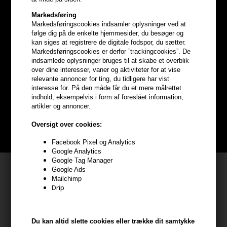
Markedsføring
Markedsføringscookies indsamler oplysninger ved at
følge dig på de enkelte hjemmesider, du besøger og
kan siges at registrere de digitale fodspor, du sætter.
Markedsføringscookies er derfor ”trackingcookies”. De
Optjen
5% bonuskroner
på
indsamlede oplysninger bruges til at skabe et overblik
over dine interesser, vaner og aktiviteter for at vise
hele din ordre
relevante annoncer for ting, du tidligere har vist
interesse for. På den måde får du et mere målrettet
indhold, eksempelvis i form af foreslået information,
Bliv helt gratis en del af vores kundeklub og optjen rabatter når du
artikler og annoncer.
handler
Oversigt over cookies:
BLIV GRATIS MEDLEM HER
Facebook Pixel og Analytics
Google Analytics
Google Tag Manager
Kundeservice
Google Ads
Mailchimp
Drip
HAIR247
Frisenborgvej 6A
7800 Skive
Du kan altid slette cookies eller trække dit samtykke