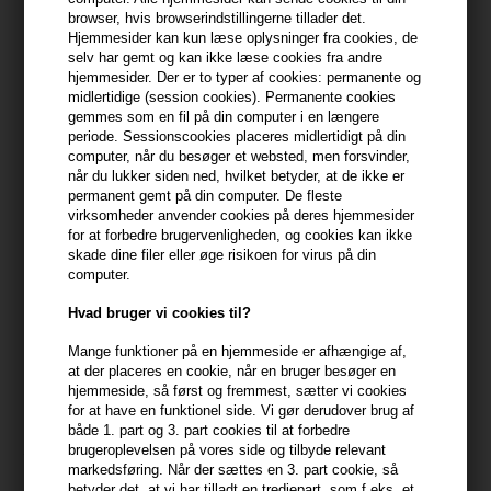
browser, hvis browserindstillingerne tillader det.
Du får
6 DKK
til dit næste køb når du køber denne vare -
Vis
Hjemmesider kan kun læse oplysninger fra cookies, de
min konto
selv har gemt og kan ikke læse cookies fra andre
hjemmesider. Der er to typer af cookies: permanente og
midlertidige (session cookies). Permanente cookies
399,10 DKK FRA GRATIS FRAGT
399.1 DKK
gemmes som en fil på din computer i en længere
periode. Sessionscookies placeres midlertidigt på din
computer, når du besøger et websted, men forsvinder,
Beskrivelse
Anmeldelser
Fabrikant
når du lukker siden ned, hvilket betyder, at de ikke er
permanent gemt på din computer. De fleste
virksomheder anvender cookies på deres hjemmesider
IdHAIR Solutions 7.1 Shampoo modvirker tidlig hårtab.
for at forbedre brugervenligheden, og cookies kan ikke
skade dine filer eller øge risikoen for virus på din
computer.
Egenskaber
Solutions 7.1 Shampoo er lavet til mænd eller kvinder, der lider af
Hvad bruger vi cookies til?
for tidligt hårtab.
Mange funktioner på en hjemmeside er afhængige af,
at der placeres en cookie, når en bruger besøger en
Shampoo'en indeholder piroctone olamine, undecylensyre,
hjemmeside, så først og fremmest, sætter vi cookies
rosmarin, salicsyre, heliosolanum og climbazole som gør det muligt
for at have en funktionel side. Vi gør derudover brug af
at forfriske samt forstærke cirkulationen i hovedbunden, justere
både 1. part og 3. part cookies til at forbedre
brugeroplevelsen på vores side og tilbyde relevant
talgproduktionen og samtidig stimulere hårvæksten.
markedsføring. Når der sættes en 3. part cookie, så
betyder det, at vi har tilladt en tredjepart, som f.eks. et