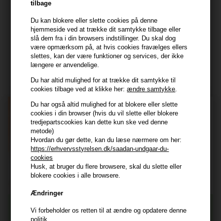
CVR: 44874253
tilbage
kundeservice@hair247.dk
Du kan blokere eller slette cookies på denne
Tlf. 23839799 (hverdage 9-14)
hjemmeside ved at trække dit samtykke tilbage eller
slå dem fra i din browsers indstillinger. Du skal dog
være opmærksom på, at hvis cookies fravælges ellers
Modtag tilbud mm
slettes, kan der være funktioner og services, der ikke
længere er anvendelige.
Tilmeld dig nyhedsbrev - du kan altid afmelde det igen.
Du har altid mulighed for at trække dit samtykke til
Navn
cookies tilbage ved at klikke her:
ændre samtykke
.
Du har også altid mulighed for at blokere eller slette
E-mail
cookies i din browser (hvis du vil slette eller blokere
tredjepartscookies kan dette kun ske ved denne
metode)
TILMELD
Hvordan du gør dette, kan du læse nærmere om her:
https://erhvervsstyrelsen.dk/saadan-undgaar-du-
cookies
Consent
Jeg accepterer vilkår og betingelser.
Husk, at bruger du flere browsere, skal du slette eller
Læs mere her
blokere cookies i alle browsere.
Husk at vi har
Ændringer
Tilmeld dig nyhedsbrevet
Gratis fragt til ved køb over 399 kr på udvalgte fragtformer
Vi forbeholder os retten til at ændre og opdatere denne
Vi sender samme hverdag ved bestilling inden kl 14:45
politik.