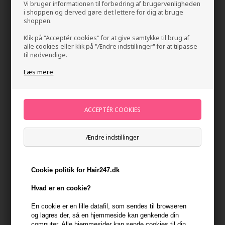
Vi bruger informationen til forbedring af brugervenligheden
i shoppen og derved gøre det lettere for dig at bruge
shoppen.
Klik på "Acceptér cookies" for at give samtykke til brug af
alle cookies eller klik på "Ændre indstillinger" for at tilpasse
til nødvendige.
Læs mere
IdHAIR Solutions 7.1 Shampoo 300ml
Mærker
»
IdHAIR
»
IdHAIR Solutions
Brand:
Id Hair Solutions
128,00
DKK
Ændre indstillinger
Stykpris ved 2 stk.
118,00
DKK
Spar 8%
Cookie politik for Hair247.dk
Hvad er en cookie?
-
+
En cookie er en lille datafil, som sendes til browseren
På lager
- Leveringstid 1-2 dage
og lagres der, så en hjemmeside kan genkende din
computer. Alle hjemmesider kan sende cookies til din