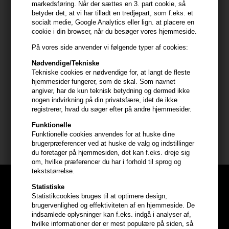
markedsføring. Når der sættes en 3. part cookie, så
- Gør håret skinnende og sundt
betyder det, at vi har tilladt en tredjepart, som f.eks. et
- Beskytter hårfarven
socialt medie, Google Analytics eller lign. at placere en
cookie i din browser, når du besøger vores hjemmeside.
- Opfrisk din hår farve
På vores side anvender vi følgende typer af cookies:
Anvendelse
Nødvendige/Tekniske
- Ryst godt og hold bunden opad
Tekniske cookies er nødvendige for, at langt de fleste
- Tag den rette mængde, og påfør i rent håndklæde tørt hår
hjemmesider fungerer, som de skal. Som navnet
angiver, har de kun teknisk betydning og dermed ikke
- Fortsæt med den ønskede styling
nogen indvirkning på din privatsfære, idet de ikke
registrerer, hvad du søger efter på andre hjemmesider.
Størrelse: 100 ml
Funktionelle
Funktionelle cookies anvendes for at huske dine
Milkshake shampoo mm
brugerpræferencer ved at huske de valg og indstillinger
du foretager på hjemmesiden, det kan f.eks. dreje sig
om, hvilke præferencer du har i forhold til sprog og
tekststørrelse.
Statistiske
Statistikcookies bruges til at optimere design,
brugervenlighed og effektiviteten af en hjemmeside. De
indsamlede oplysninger kan f.eks. indgå i analyser af,
hvilke informationer der er mest populære på siden, så