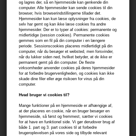
og lagres der, så en hjemmeside kan genkende din
min konto
computer. Alle hjemmesider kan sende cookies til din
browser, hvis browserindstillingerne tillader det.
399,10 DKK FRA GRATIS FRAGT
Hjemmesider kan kun læse oplysninger fra cookies, de
399.1 DKK
selv har gemt og kan ikke læse cookies fra andre
hjemmesider. Der er to typer af cookies: permanente og
midlertidige (session cookies). Permanente cookies
Beskrivelse
Anmeldelser
Fabrikant
gemmes som en fil på din computer i en længere
periode. Sessionscookies placeres midlertidigt på din
computer, når du besøger et websted, men forsvinder,
Milk_shake Colour Whipped Cream Intense Grey er en Leave-in
når du lukker siden ned, hvilket betyder, at de ikke er
conditioner på skum form.
permanent gemt på din computer. De fleste
virksomheder anvender cookies på deres hjemmesider
Egenskaber
for at forbedre brugervenligheden, og cookies kan ikke
skade dine filer eller øge risikoen for virus på din
Milk_shake Colour Whipped Cream Intense Grey bevarer farvens
computer.
intensitet og efterlader håret blødt, glansfuldt & fuld af vitalitet.
Hvad bruger vi cookies til?
- Fedter ikke håret
Mange funktioner på en hjemmeside er afhængige af,
- Indeholder: Integritet 41® - hyaluronsyre og anti-aging til tørt
at der placeres en cookie, når en bruger besøger en
hår.
hjemmeside, så først og fremmest, sætter vi cookies
for at have en funktionel side. Vi gør derudover brug af
- Let og lækker skum som giver blødhed og håndterbarhed til tørt
både 1. part og 3. part cookies til at forbedre
og porøst hår
brugeroplevelsen på vores side og tilbyde relevant
- Opretholder hårets optimale fugtbalance