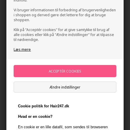
indhold.
Vi bruger informationen til forbedring af brugervenligheden
i shoppen og derved gøre det lettere for dig at bruge
shoppen.
Klik på "Acceptér cookies" for at give samtykke til brug af
alle cookies eller klik på "Ændre indstillinger" for at tilpasse
til nødvendige.
Læs mere
Milk_shake Colour Whipped Cream Intense Grey
100 ml
Mærker
»
Milk_shake
Brand:
Milk_shake
139,00
DKK
Ændre indstillinger
-
+
Cookie politik for Hair247.dk
På lager
- Leveringstid 1-2 dage
Hvad er en cookie?
En cookie er en lille datafil, som sendes til browseren
Du får
7 DKK
til dit næste køb når du køber denne vare -
Vis