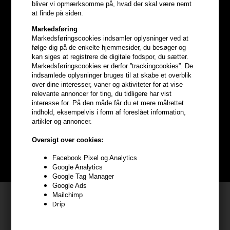
bliver vi opmærksomme på, hvad der skal være nemt
at finde på siden.
Markedsføring
Markedsføringscookies indsamler oplysninger ved at
følge dig på de enkelte hjemmesider, du besøger og
kan siges at registrere de digitale fodspor, du sætter.
Markedsføringscookies er derfor ”trackingcookies”. De
indsamlede oplysninger bruges til at skabe et overblik
Optjen
5% bonuskroner
på
over dine interesser, vaner og aktiviteter for at vise
relevante annoncer for ting, du tidligere har vist
interesse for. På den måde får du et mere målrettet
hele din ordre
indhold, eksempelvis i form af foreslået information,
artikler og annoncer.
Bliv helt gratis en del af vores kundeklub og optjen rabatter når du
Oversigt over cookies:
handler
Facebook Pixel og Analytics
BLIV GRATIS MEDLEM HER
Google Analytics
Google Tag Manager
Google Ads
Mailchimp
Kundeservice
Drip
HAIR247