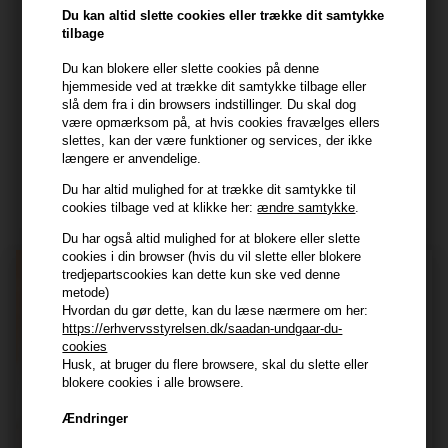
Frisenborgvej 6A
Du kan altid slette cookies eller trække dit samtykke
7800 Skive
tilbage
CVR: 44874253
Du kan blokere eller slette cookies på denne
kundeservice@hair247.dk
hjemmeside ved at trække dit samtykke tilbage eller
Tlf. 23839799 (hverdage 9-14)
slå dem fra i din browsers indstillinger. Du skal dog
være opmærksom på, at hvis cookies fravælges ellers
slettes, kan der være funktioner og services, der ikke
Modtag tilbud mm
længere er anvendelige.
Du har altid mulighed for at trække dit samtykke til
Tilmeld dig nyhedsbrev - du kan altid afmelde det igen.
cookies tilbage ved at klikke her:
ændre samtykke
.
Navn
Du har også altid mulighed for at blokere eller slette
cookies i din browser (hvis du vil slette eller blokere
tredjepartscookies kan dette kun ske ved denne
E-mail
metode)
Hvordan du gør dette, kan du læse nærmere om her:
https://erhvervsstyrelsen.dk/saadan-undgaar-du-
TILMELD
cookies
Husk, at bruger du flere browsere, skal du slette eller
Consent
Jeg accepterer vilkår og betingelser.
blokere cookies i alle browsere.
Læs mere her
Ændringer
Husk at vi har