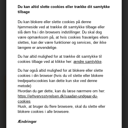
Frisenborgvej 6A
Du kan altid slette cookies eller trække dit samtykke
tilbage
7800 Skive
CVR: 44874253
Du kan blokere eller slette cookies på denne
kundeservice@hair247.dk
hjemmeside ved at trække dit samtykke tilbage eller
slå dem fra i din browsers indstillinger. Du skal dog
Tlf. 23839799 (hverdage 9-14)
være opmærksom på, at hvis cookies fravælges ellers
slettes, kan der være funktioner og services, der ikke
længere er anvendelige.
Modtag tilbud mm
Du har altid mulighed for at trække dit samtykke til
Tilmeld dig nyhedsbrev - du kan altid afmelde det igen.
cookies tilbage ved at klikke her:
ændre samtykke
.
Navn
Du har også altid mulighed for at blokere eller slette
cookies i din browser (hvis du vil slette eller blokere
tredjepartscookies kan dette kun ske ved denne
E-mail
metode)
Hvordan du gør dette, kan du læse nærmere om her:
https://erhvervsstyrelsen.dk/saadan-undgaar-du-
TILMELD
cookies
Husk, at bruger du flere browsere, skal du slette eller
blokere cookies i alle browsere.
Consent
Jeg accepterer vilkår og betingelser.
Læs mere her
Ændringer