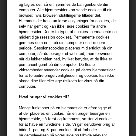
og lagres der, så en hjemmeside kan genkende din
Du får
3 DKK
til dit næste køb når du køber denne vare -
Vis
computer. Alle hjemmesider kan sende cookies til din
min konto
browser, hvis browserindstillingerne tillader det.
Hjemmesider kan kun læse oplysninger fra cookies, de
selv har gemt og kan ikke læse cookies fra andre
399,10 DKK FRA GRATIS FRAGT
399.1 DKK
hjemmesider. Der er to typer af cookies: permanente og
midlertidige (session cookies). Permanente cookies
gemmes som en fil på din computer i en længere
periode. Sessionscookies placeres midlertidigt på din
Beskrivelse
Anmeldelser
Fabrikant
computer, når du besøger et websted, men forsvinder,
når du lukker siden ned, hvilket betyder, at de ikke er
Philip B Light-Weight Deep Conditioning Crème Rinse 60ml er en
permanent gemt på din computer. De fleste
virksomheder anvender cookies på deres hjemmesider
let, men yderst nærende balsam, der tilfører håret fugt og glans
for at forbedre brugervenligheden, og cookies kan ikke
uden at tynge det ned. Denne balsam er perfekt til at blødgøre og
skade dine filer eller øge risikoen for virus på din
forbedre hårets bevægelighed, samtidig med at den mindsker
computer.
krus og giver en naturlig glans.
Hvad bruger vi cookies til?
Egenskaber
Mange funktioner på en hjemmeside er afhængige af,
- Letvægtsformel der giver dyb pleje
at der placeres en cookie, når en bruger besøger en
hjemmeside, så først og fremmest, sætter vi cookies
- Indeholder afrikansk sheasmør og naturlige planteekstrakter
for at have en funktionel side. Vi gør derudover brug af
- Blødgør og forbedrer hårets bevægelighed
både 1. part og 3. part cookies til at forbedre
- Mindsker krus og reparerer spaltede spidser
brugeroplevelsen på vores side og tilbyde relevant