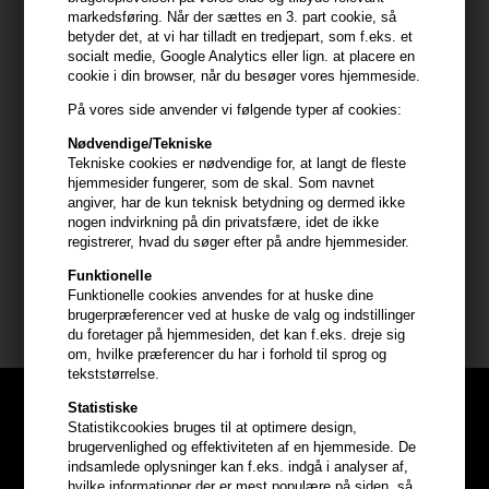
- Velegnet til alle hårtyper og giver en strålende glans
markedsføring. Når der sættes en 3. part cookie, så
betyder det, at vi har tilladt en tredjepart, som f.eks. et
socialt medie, Google Analytics eller lign. at placere en
Anvendelse
cookie i din browser, når du besøger vores hjemmeside.
- Påfør i rent, fugtigt hår fra rødderne til spidserne
På vores side anvender vi følgende typer af cookies:
- Lad det virke i 1-3 minutter for optimal fugt; op til 20 minutter for
intensiv pleje
Nødvendige/Tekniske
Tekniske cookies er nødvendige for, at langt de fleste
- Skyl grundigt ud og style efter ønske
hjemmesider fungerer, som de skal. Som navnet
- Efterlader håret blødt og fyldigt med en luksuriøs duft
angiver, har de kun teknisk betydning og dermed ikke
- Ideel til alle hårtyper og teksturer
nogen indvirkning på din privatsfære, idet de ikke
registrerer, hvad du søger efter på andre hjemmesider.
Størrelse: 60ml
Funktionelle
Funktionelle cookies anvendes for at huske dine
Philip B
brugerpræferencer ved at huske de valg og indstillinger
du foretager på hjemmesiden, det kan f.eks. dreje sig
om, hvilke præferencer du har i forhold til sprog og
tekststørrelse.
Statistiske
Statistikcookies bruges til at optimere design,
brugervenlighed og effektiviteten af en hjemmeside. De
indsamlede oplysninger kan f.eks. indgå i analyser af,
hvilke informationer der er mest populære på siden, så