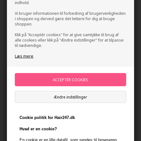
indhold.
Vi bruger informationen til forbedring af brugervenligheden
i shoppen og derved gøre det lettere for dig at bruge
shoppen.
Klik på "Acceptér cookies" for at give samtykke til brug af
alle cookies eller klik på "Ændre indstillinger" for at tilpasse
til nødvendige.
Læs mere
Philip B Light-Weight Deep Conditioning Crème
Rinse 60ml
Mærker
»
Philip B
Brand:
Philip B
Normalpris: 88,00
66,00
DKK
Ændre indstillinger
Tilbuddet gælder: 30.07.26 - 13.08.26
Cookie politik for Hair247.dk
-
+
Hvad er en cookie?
På lager
- Leveringstid 1-2 dage
En cookie er en lille datafil, som sendes til browseren