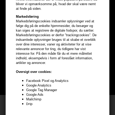
bliver vi opmærksomme på, hvad der skal være nemt
at finde på siden.
Markedsføring
Markedsføringscookies indsamler oplysninger ved at
følge dig på de enkelte hjemmesider, du besøger og
kan siges at registrere de digitale fodspor, du sætter.
Markedsføringscookies er derfor ”trackingcookies”. De
indsamlede oplysninger bruges til at skabe et overblik
over dine interesser, vaner og aktiviteter for at vise
Optjen
5% bonuskroner
på
relevante annoncer for ting, du tidligere har vist
interesse for. På den måde får du et mere målrettet
hele din ordre
indhold, eksempelvis i form af foreslået information,
artikler og annoncer.
Bliv helt gratis en del af vores kundeklub og optjen rabatter når du
Oversigt over cookies:
handler
Facebook Pixel og Analytics
BLIV GRATIS MEDLEM HER
Google Analytics
Google Tag Manager
Google Ads
Mailchimp
Kundeservice
Drip
HAIR247